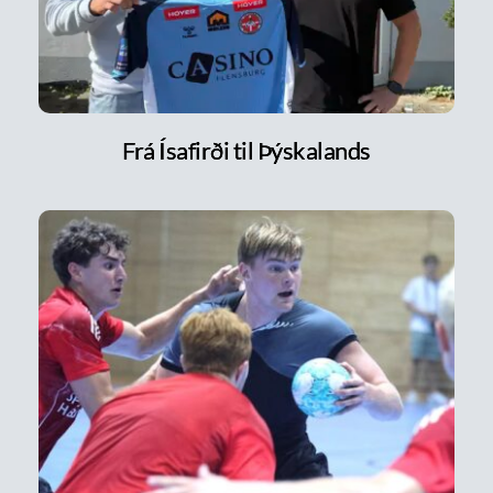
Frá Ísafirði til Þýskalands