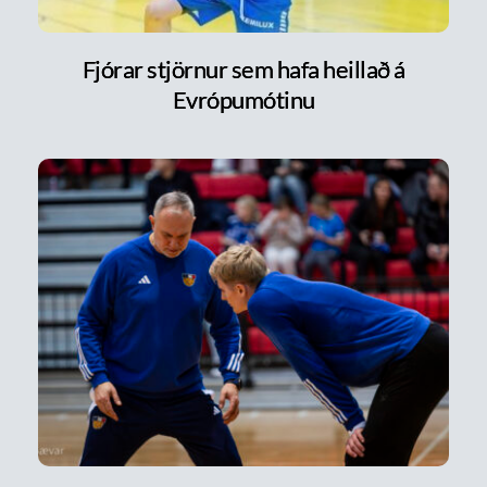
Fjórar stjörnur sem hafa heillað á
Evrópumótinu