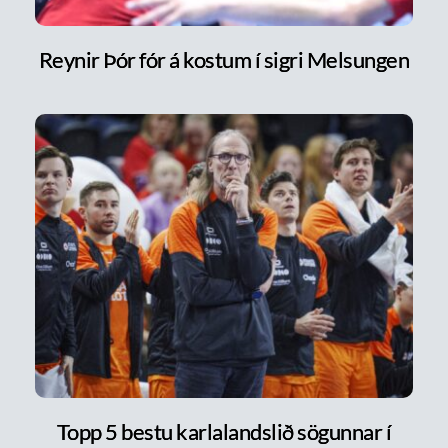
Reynir Þór fór á kostum í sigri Melsungen
Topp 5 bestu karlalandslið sögunnar í