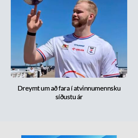
Dreymt um að fara í atvinnumennsku
síðustu ár