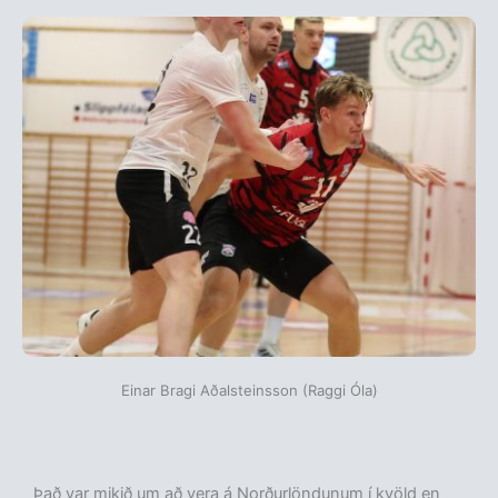
Einar Bragi Aðalsteinsson (Raggi Óla)
Það var mikið um að vera á Norðurlöndunum í kvöld en