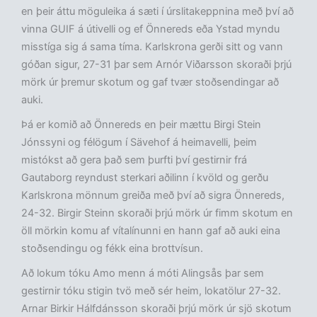
en þeir áttu möguleika á sæti í úrslitakeppnina með því að
vinna GUIF á útivelli og ef Önnereds eða Ystad myndu
misstíga sig á sama tíma. Karlskrona gerði sitt og vann
góðan sigur, 27-31 þar sem Arnór Viðarsson skoraði þrjú
mörk úr þremur skotum og gaf tvær stoðsendingar að
auki.
Þá er komið að Önnereds en þeir mættu Birgi Stein
Jónssyni og félögum í Sävehof á heimavelli, þeim
mistókst að gera það sem þurfti því gestirnir frá
Gautaborg reyndust sterkari aðilinn í kvöld og gerðu
Karlskrona mönnum greiða með því að sigra Önnereds,
24-32. Birgir Steinn skoraði þrjú mörk úr fimm skotum en
öll mörkin komu af vítalínunni en hann gaf að auki eina
stoðsendingu og fékk eina brottvísun.
Að lokum tóku Amo menn á móti Alingsås þar sem
gestirnir tóku stigin tvö með sér heim, lokatölur 27-32.
Arnar Birkir Hálfdánsson skoraði þrjú mörk úr sjö skotum