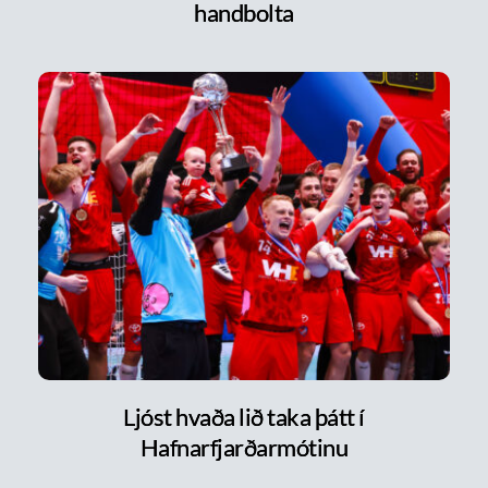
handbolta
Ljóst hvaða lið taka þátt í
Hafnarfjarðarmótinu