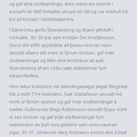
og gaf eina stoðsendingu. Amo menn eru komnir í
sumarfrí en liðið forðaðist umspil um fall og var nokkuð frá
því að komast í úrslitakeppnina.
Í Danmörku gerðu Skanderborg og Skjern jafntefli í
hörkuleik, 30-30 þar sem Kristján Örn Kristjánsson,
Donni átti erfitt uppdráttar að þessu sinni en hann
skoraði aðeins eitt mark úr fjórum skotum, gaf tvær
stoðsendingar og fékk eina brottvísun að auki.
Skanderborg áfram í öðru sæti deildarinnar fyrir
lokaumferðina.
Hinn leikur kvöldsins var íslendingaslagur þegar Ringsted
tók á móti TTH Holstebro. Ísak Gústafsson skoraði tvö
mörk úr fjórum skotum og gaf tvær stoðsendingar á
meðan Guðmundur Bragi Ástþórsson skoraði fjögur mörk
úr sex skotum og gaf þrjár stoðsendingar fyrir
heimamenn en það voru gestirnir sem unnu nauman
sigur, 30-31. Jóhannes Berg Andrason komst ekki á blað