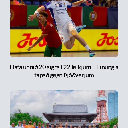
Hafa unnið 20 sigra í 22 leikjum – Einungis
tapað gegn Þjóðverjum