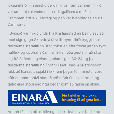
lokaumferðin í sænsku deildinni fór fram þar sem mikið
var undir hjá ákveðnum íslendingaliðum á meðan
Drammen átti leik í Noregi og það var íslendingaslagur í
Danmörku.
Í Svíþjóð var mikið undir hjá Kristianstad en þeir vissu að
með sigri gegn Skövde á útivelli myndi liðið tryggja sér
deildarmeistaratitilinn. Það tókst en eftir frekar jafnan fyrri
hálfleik og upphaf síðari hálfleiks náðu gestirnir að slíta
sig frá Skövde og vinna góðan sigur, 30-34 og því
deildarmeistaratitillinn í höfn! Einar Bragi Aðalsteinsson
fékk að líta rautt spjald í leiknum þegar tólf mínútur voru
eftir en hann hafði skorað tvö mörk úr sex skotum og
gefið eina stoðsendingu þegar kom að rauða spjaldinu.
Annað lið sem átti mikilvægan leik í kvöld var Karlskrona