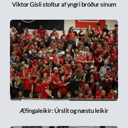
Viktor Gísli stoltur af yngri bróður sínum
Æfingaleikir: Úrslit og næstu leikir