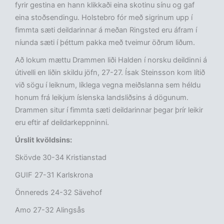
fyrir gestina en hann klikkaði eina skotinu sínu og gaf
eina stoðsendingu. Holstebro fór með sigrinum upp í
fimmta sæti deildarinnar á meðan Ringsted eru áfram í
níunda sæti í þéttum pakka með tveimur öðrum liðum.
Að lokum mættu Drammen liði Halden í norsku deildinni á
útivelli en liðin skildu jöfn, 27-27. Ísak Steinsson kom lítið
við sögu í leiknum, líklega vegna meiðslanna sem héldu
honum frá leikjum íslenska landsliðsins á dögunum.
Drammen situr í fimmta sæti deildarinnar þegar þrír leikir
eru eftir af deildarkeppninni.
Úrslit kvöldsins:
Skövde 30-34 Kristianstad
GUIF 27-31 Karlskrona
Önnereds 24-32 Sävehof
Amo 27-32 Alingsås