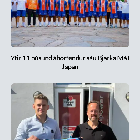
Yfir 11 þúsund áhorfendur sáu Bjarka Má í
Japan