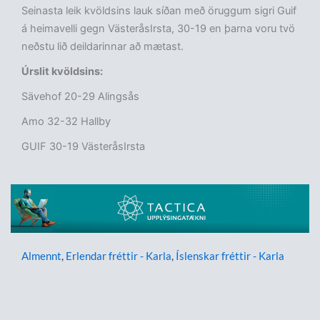
Seinasta leik kvöldsins lauk síðan með öruggum sigri Guif
á heimavelli gegn VästeråsIrsta, 30-19 en þarna voru tvö
neðstu lið deildarinnar að mætast.
Úrslit kvöldsins:
Sävehof 20-29 Alingsås
Amo 32-32 Hallby
GUIF 30-19 VästeråsIrsta
Almennt
,
Erlendar fréttir - Karla
,
Íslenskar fréttir - Karla