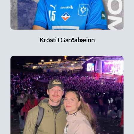
Króati í Garðabæinn