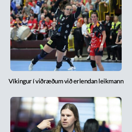
Víkingur í viðræðum við erlendan leikmann