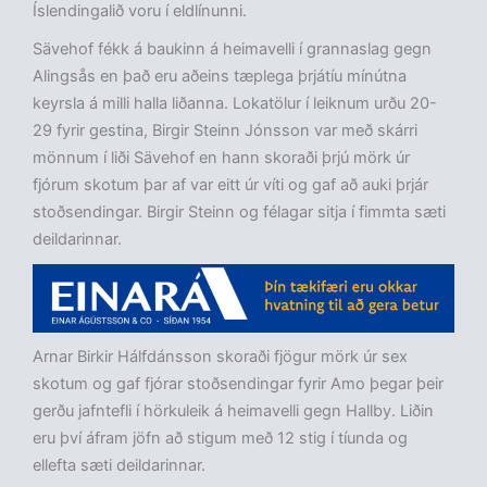
Íslendingalið voru í eldlínunni.
Sävehof fékk á baukinn á heimavelli í grannaslag gegn
Alingsås en það eru aðeins tæplega þrjátíu mínútna
keyrsla á milli halla liðanna. Lokatölur í leiknum urðu 20-
29 fyrir gestina, Birgir Steinn Jónsson var með skárri
mönnum í liði Sävehof en hann skoraði þrjú mörk úr
fjórum skotum þar af var eitt úr víti og gaf að auki þrjár
stoðsendingar. Birgir Steinn og félagar sitja í fimmta sæti
deildarinnar.
Arnar Birkir Hálfdánsson skoraði fjögur mörk úr sex
skotum og gaf fjórar stoðsendingar fyrir Amo þegar þeir
gerðu jafntefli í hörkuleik á heimavelli gegn Hallby. Liðin
eru því áfram jöfn að stigum með 12 stig í tíunda og
ellefta sæti deildarinnar.