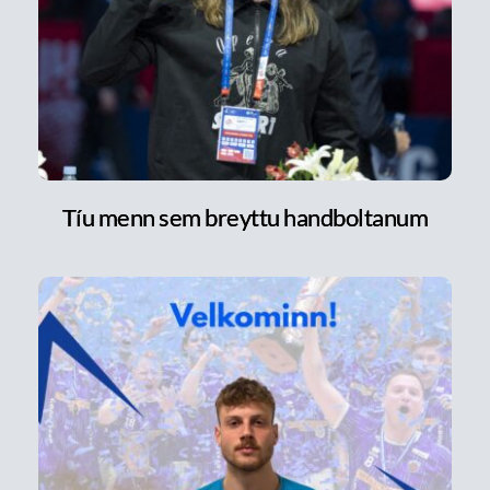
Tíu menn sem breyttu handboltanum