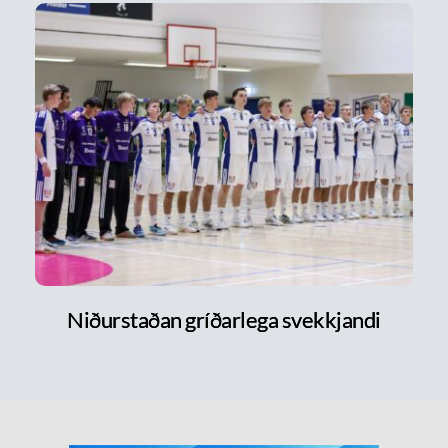
Niðurstaðan gríðarlega svekkjandi