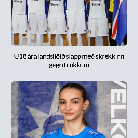
U18 ára landsliðið slapp með skrekkinn
gegn Frökkum