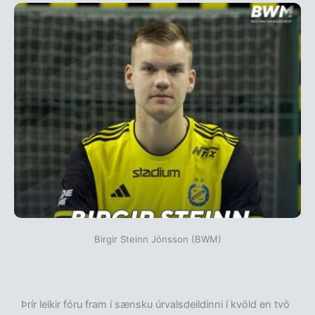
Birgir Steinn Jónsson (BWM)
Þrír leikir fóru fram í sænsku úrvalsdeildinni í kvöld en tvö