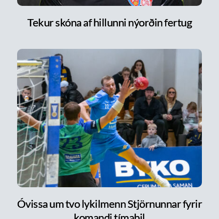
Tekur skóna af hillunni nýorðin fertug
Óvissa um tvo lykilmenn Stjörnunnar fyrir
komandi tímabil