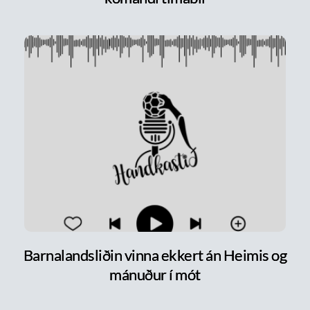
Barnalandsliðin vinna ekkert án Heimis og
mánuður í mót