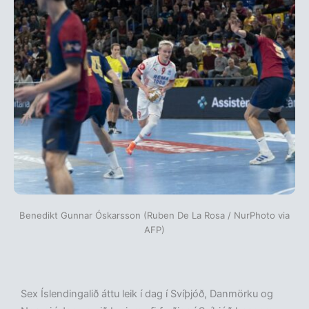
Benedikt Gunnar Óskarsson (Ruben De La Rosa / NurPhoto via
AFP)
Sex Íslendingalið áttu leik í dag í Svíþjóð, Danmörku og