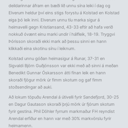
deildarinnar áfram en bæði lið unnu sína leiki í dag og
Elverum heldur því eins stigs forystu á Kolstad en Kolstad
eiga þó leik inni. Elverum unnu tíu marka sigur á
heimavelli gegn Kristiansand, 43-33 eftir að hafa verið
nokkuð óvænt einu marki undir í hálfleik, 18-19. Tryggvi
Þórisson skoraði ekki mark að þessu sinni en hann
klikkaði eina skotinu sínu í leiknum.
Kolstad unnu góðan heimasigur á Runar, 37-31 en
Sigvaldi Björn Guðjónsson var ekki með að sinni á meðan
Benedikt Gunnar Óskarsson átti fínan leik en hann
skoraði fjögur mörk úr fimm skotum og gaf fimm
stoðsendingar að auki.
Að lokum töpuðu Arendal á útivelli fyrir Sandefjord, 30-25
en Dagur Gautason skoraði þrjú mörk úr fjórum skotum
fyrir gestina. Phil Döhler fyrrum markmaður FH reyndist
Arendal erfiður en hann var með 30% markvörslu fyrir
heimamenn.