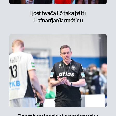
Ljóst hvaða lið taka þátt í
Hafnarfjarðarmótinu