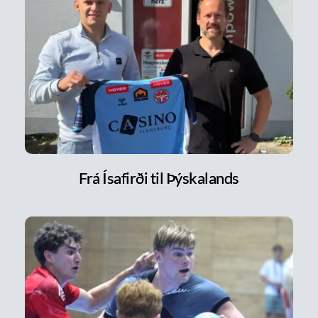
Frá Ísafirði til Þýskalands