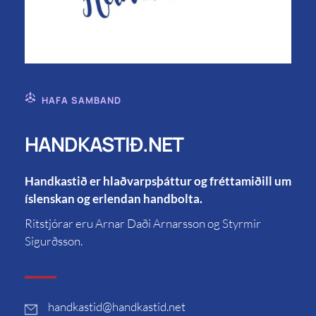
HAFA SAMBAND
HANDKASTIÐ.NET
Handkastið er hlaðvarpsþáttur og fréttamiðill um
íslenskan og erlendan handbolta.
Ritstjórar eru Arnar Daði Arnarsson og Styrmir
Sigurðsson.
handkastid
@handkastid.net