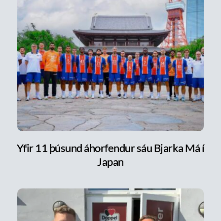
Yfir 11 þúsund áhorfendur sáu Bjarka Má í
Japan