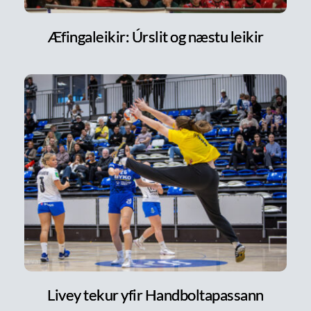
Æfingaleikir: Úrslit og næstu leikir
Livey tekur yfir Handboltapassann