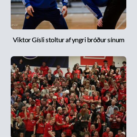
Viktor Gísli stoltur af yngri bróður sínum