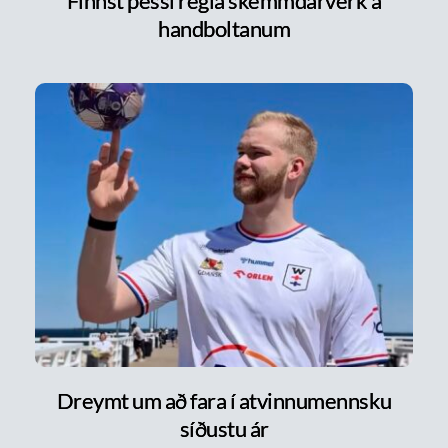
Finnst þessi regla skemmdarverk á
handboltanum
Dreymt um að fara í atvinnumennsku
síðustu ár