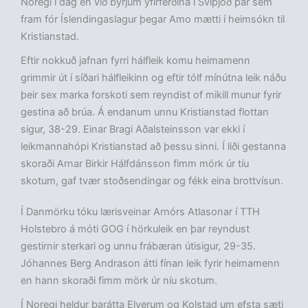
Noregi í dag en við byrjum yfirferðina í Svíþjóð þar sem
fram fór Íslendingaslagur þegar Amo mætti í heimsókn til
Kristianstad.
Eftir nokkuð jafnan fyrri hálfleik komu heimamenn
grimmir út í síðari hálfleikinn og eftir tólf mínútna leik náðu
þeir sex marka forskoti sem reyndist of mikill munur fyrir
gestina að brúa. Á endanum unnu Kristianstad flottan
sigur, 38-29. Einar Bragi Aðalsteinsson var ekki í
leikmannahópi Kristianstad að þessu sinni. Í liði gestanna
skoraði Arnar Birkir Hálfdánsson fimm mörk úr tíu
skotum, gaf tvær stoðsendingar og fékk eina brottvísun.
Í Danmörku tóku lærisveinar Arnórs Atlasonar í TTH
Holstebro á móti GOG í hörkuleik en þar reyndust
gestirnir sterkari og unnu frábæran útisigur, 29-35.
Jóhannes Berg Andrason átti fínan leik fyrir heimamenn
en hann skoraði fimm mörk úr níu skotum.
Í Noregi heldur barátta Elverum og Kolstad um efsta sæti