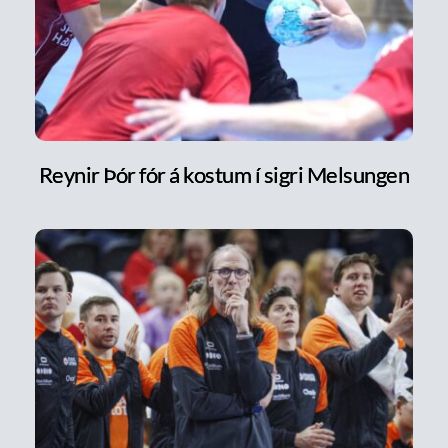
Reynir Þór fór á kostum í sigri Melsungen