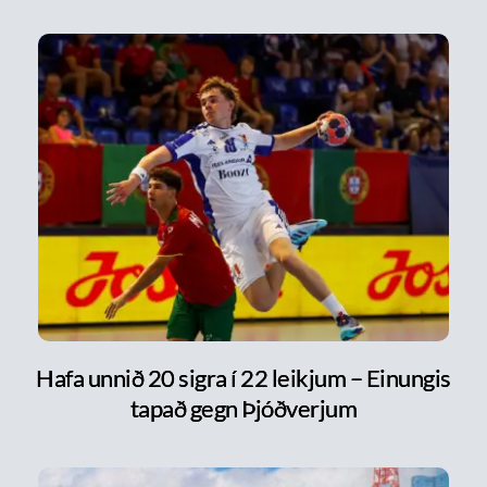
Hafa unnið 20 sigra í 22 leikjum – Einungis
tapað gegn Þjóðverjum