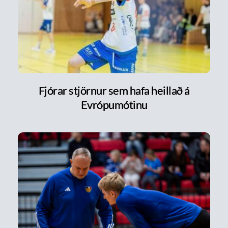
Fjórar stjörnur sem hafa heillað á
Evrópumótinu