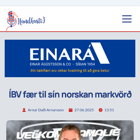
ÍBV fær til sín norskan markvörð
Arnar Daði Arnarsson
27.06.2025
13:51