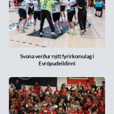
Svona verður nýtt fyrirkomulag í
Evrópudeildinni