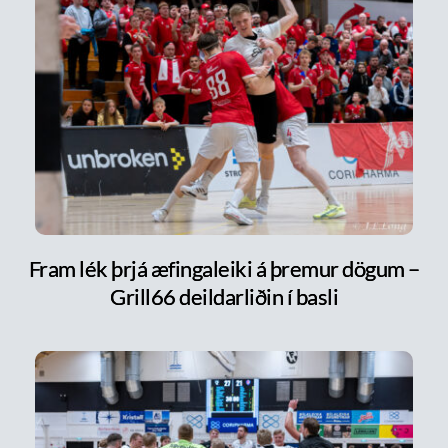
Fram lék þrjá æfingaleiki á þremur dögum –
Grill66 deildarliðin í basli