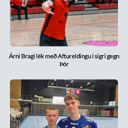
Árni Bragi lék með Aftureldingu í sigri gegn
Þór