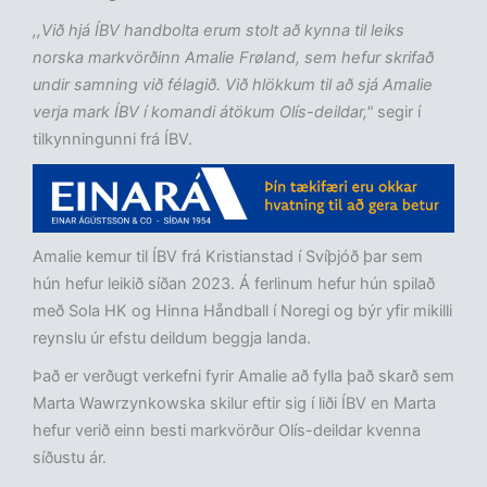
,,Við hjá ÍBV handbolta erum stolt að kynna til leiks
norska markvörðinn Amalie Frøland, sem hefur skrifað
undir samning við félagið. Við hlökkum til að sjá Amalie
verja mark ÍBV í komandi átökum Olís-deildar,"
segir í
tilkynningunni frá ÍBV.
Amalie kemur til ÍBV frá Kristianstad í Svíþjóð þar sem
hún hefur leikið síðan 2023. Á ferlinum hefur hún spilað
með Sola HK og Hinna Håndball í Noregi og býr yfir mikilli
reynslu úr efstu deildum beggja landa.
Það er verðugt verkefni fyrir Amalie að fylla það skarð sem
Marta Wawrzynkowska skilur eftir sig í liði ÍBV en Marta
hefur verið einn besti markvörður Olís-deildar kvenna
síðustu ár.