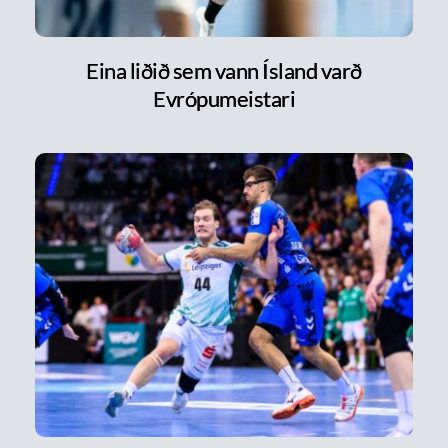
Eina liðið sem vann Ísland varð
Evrópumeistari