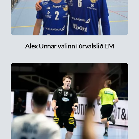
Alex Unnar valinn í úrvalslið EM