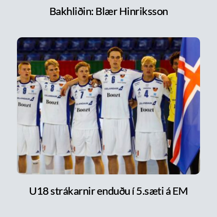
Bakhliðin: Blær Hinriksson
U18 strákarnir enduðu í 5.sæti á EM