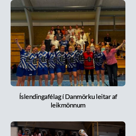
Íslendingafélag í Danmörku leitar af
leikmönnum