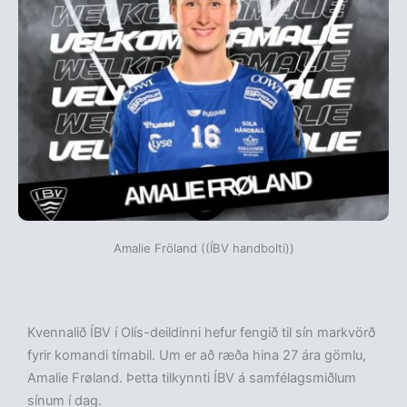
Amalie Fröland ((ÍBV handbolti))
Kvennalið ÍBV í Olís-deildinni hefur fengið til sín markvörð
fyrir komandi tímabil. Um er að ræða hina 27 ára gömlu,
Amalie Frøland. Þetta tilkynnti ÍBV á samfélagsmiðlum
sínum í dag.