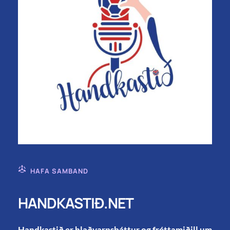
HAFA SAMBAND
HANDKASTIÐ.NET
Handkastið er hlaðvarpsþáttur og fréttamiðill um