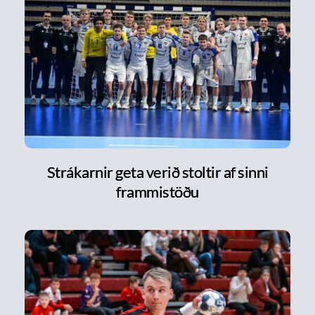
Strákarnir geta verið stoltir af sinni
frammistöðu