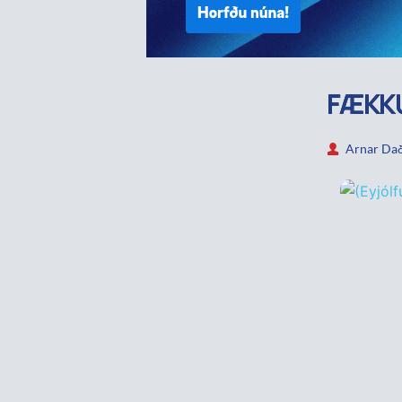
FÆKKU
Arnar Dað