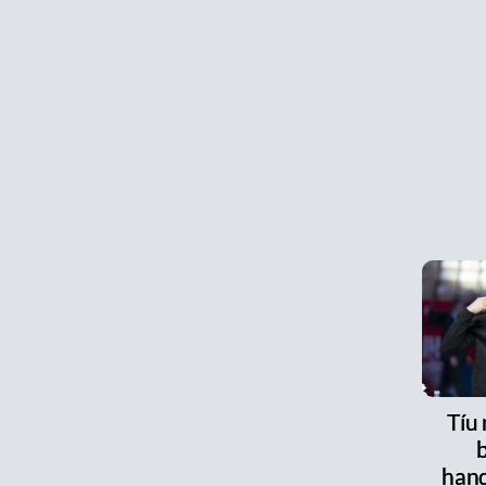
Tíu
han