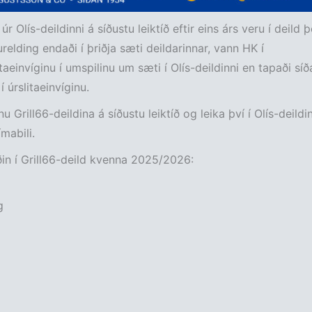
 úr Olís-deildinni á síðustu leiktíð eftir eins árs veru í deild þ
urelding endaði í þriðja sæti deildarinnar, vann HK í
taeinvíginu í umspilinu um sæti í Olís-deildinni en tapaði sí
í úrslitaeinvíginu.
 Grill66-deildina á síðustu leiktíð og leika því í Olís-deildin
mabili.
ðin í Grill66-deild kvenna 2025/2026:
g