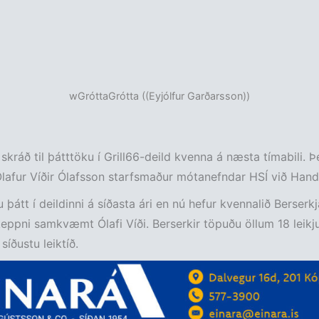
wGróttaGrótta ((Eyjólfur Garðarsson))
 skráð til þátttöku í Grill66-deild kvenna á næsta tímabili. Þ
Ólafur Víðir Ólafsson starfsmaður mótanefndar HSÍ við Hand
u þátt í deildinni á síðasta ári en nú hefur kvennalið Berserk
r keppni samkvæmt Ólafi Víði. Berserkir töpuðu öllum 18 leik
 síðustu leiktíð.