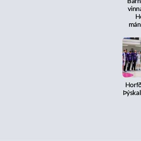
Barn
vinn
H
mán
Horfð
Þýskal