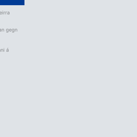
eirra
ðan gegn
ni á