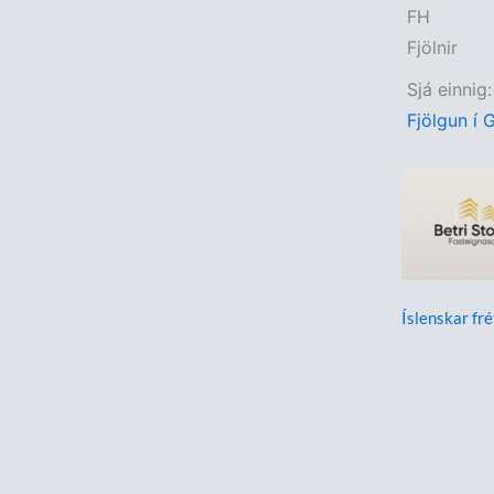
FH
Fjölnir
Sjá einnig:
Fjölgun í G
Íslenskar fré