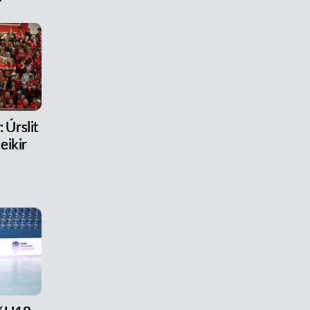
 Úrslit
eikir