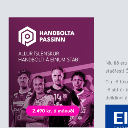
Níu lið eru
staðfesti 
Tíu lið tók
lið sitt ú
deildinni á