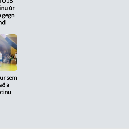
 í U18
ðinu úr
ap gegn
ndi
nur sem
að á
tinu