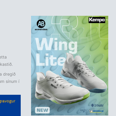
etta
kastið.
ja dregið
jum sínum í