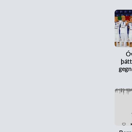
Óv
þát
gegn