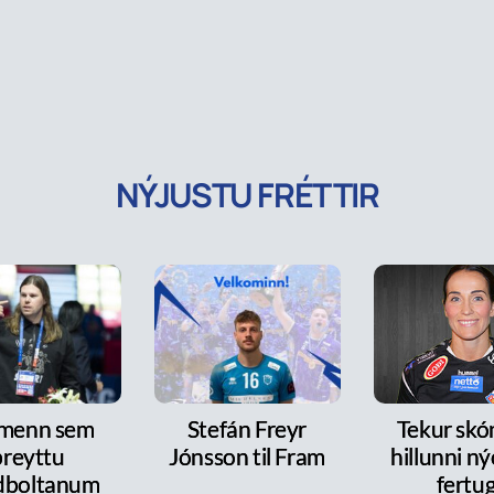
NÝJUSTU FRÉTTIR
 menn sem
Stefán Freyr
Tekur skó
breyttu
Jónsson til Fram
hillunni n
dboltanum
fertu