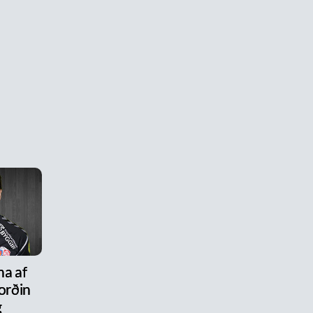
na af
ýorðin
g