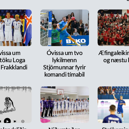
issa um
Óvissa um tvo
Æfingaleikir:
ttöku Loga
lykilmenn
og næstu l
 Frakklandi
Stjörnunnar fyrir
komandi tímabil