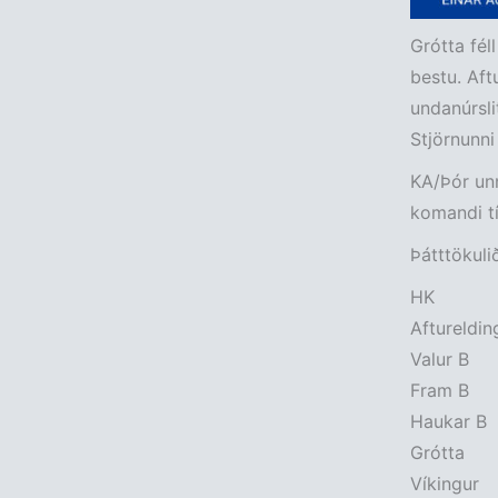
Grótta féll
bestu. Aft
undanúrsli
Stjörnunni 
KA/Þór unnu
komandi tí
Þátttökuli
HK
Aftureldin
Valur B
Fram B
Haukar B
Grótta
Víkingur