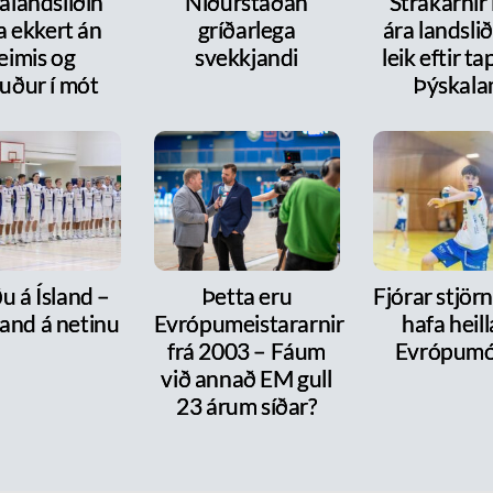
alandsliðin
Niðurstaðan
Strákarnir
a ekkert án
gríðarlega
ára landsli
eimis og
svekkjandi
leik eftir t
uður í mót
Þýskala
u á Ísland –
Þetta eru
Fjórar stjör
and á netinu
Evrópumeistararnir
hafa heill
frá 2003 – Fáum
Evrópumó
við annað EM gull
23 árum síðar?