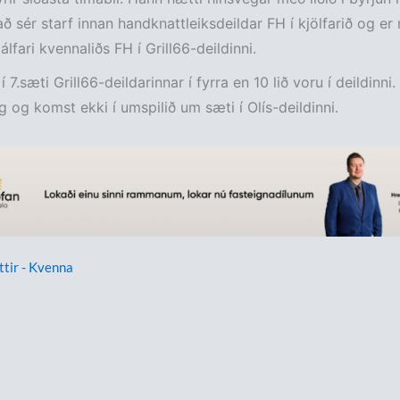
ð sér starf innan handknattleiksdeildar FH í kjölfarið og er 
lfari kvennaliðs FH í Grill66-deildinni.
 7.sæti Grill66-deildarinnar í fyrra en 10 lið voru í deildinni
g og komst ekki í umspilið um sæti í Olís-deildinni.
ttir - Kvenna