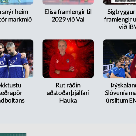
a snýr heim
Elísa framlengir til
Sigtryggur
tór markmið
2029 við Val
framlengir 
við ÍB
kktustu
Rut ráðin
Þýskalan
æðrapör
aðstoðarþjálfari
Slóvenía mæ
dboltans
Hauka
úrslitum E