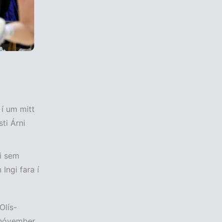
 í um mitt
ti Árni
ni sem
Ingi fara í
Olís-
n nóvember.