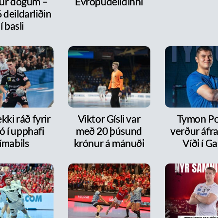
ur dögum –
Evrópudeildinni
6 deildarliðin
í basli
kki ráð fyrir
Viktor Gísli var
Tymon P
ó í upphafi
með 20 þúsund
verður áfr
ímabils
krónur á mánuði
Víði í Ga