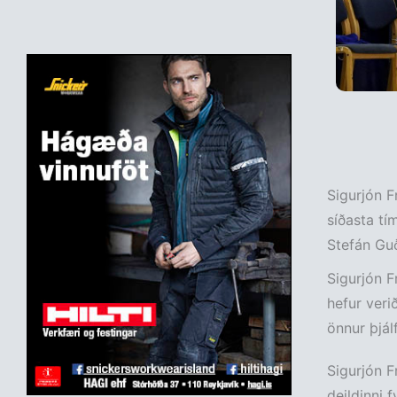
Sigurjón F
síðasta tí
Stefán Guð
Sigurjón F
hefur veri
önnur þjál
Sigurjón F
deildinni 