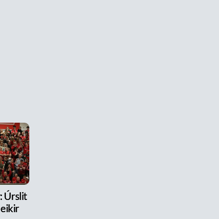
 Úrslit
eikir