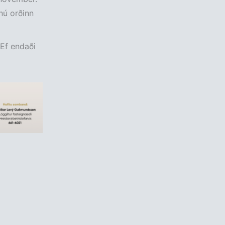
nú orðinn
. Ef endaði