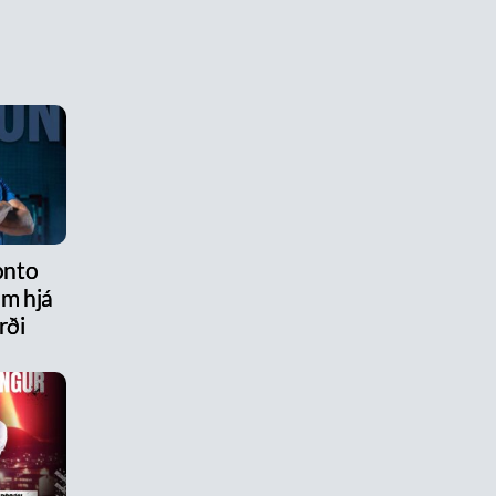
onto
am hjá
rði