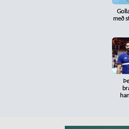
Goll
með s
Þe
br
han