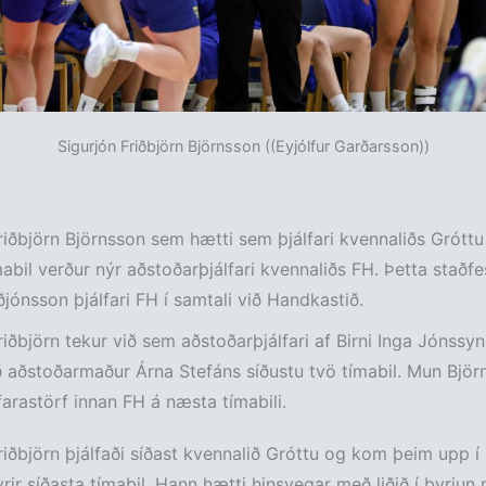
Sigurjón Friðbjörn Björnsson ((Eyjólfur Garðarsson))
riðbjörn Björnsson sem hætti sem þjálfari kvennaliðs Gróttu
mabil verður nýr aðstoðarþjálfari kvennaliðs FH. Þetta staðfes
jónsson þjálfari FH í samtali við Handkastið.
riðbjörn tekur við sem aðstoðarþjálfari af Birni Inga Jónssy
ð aðstoðarmaður Árna Stefáns síðustu tvö tímabil. Mun Björn 
farastörf innan FH á næsta tímabili.
riðbjörn þjálfaði síðast kvennalið Gróttu og kom þeim upp í 
fyrir síðasta tímabil. Hann hætti hinsvegar með liðið í byrju