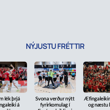
NÝJUSTU FRÉTTIR
m lék þrjá
Svona verður nýtt
Æfingaleikir:
ngaleiki á
fyrirkomulag í
og næstu l