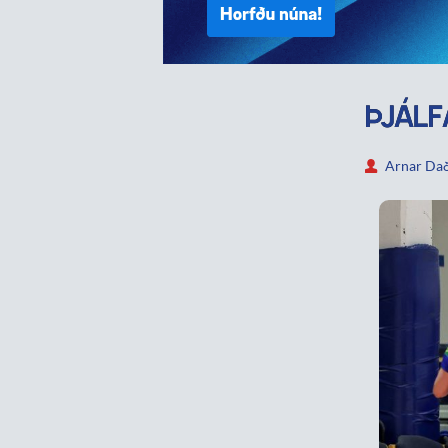
ÞJÁLF
Arnar Dað