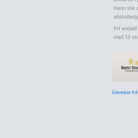
Hann tók a
aðstoðarþjá
FH endaði í
með 13 sti
Íslenskar fré