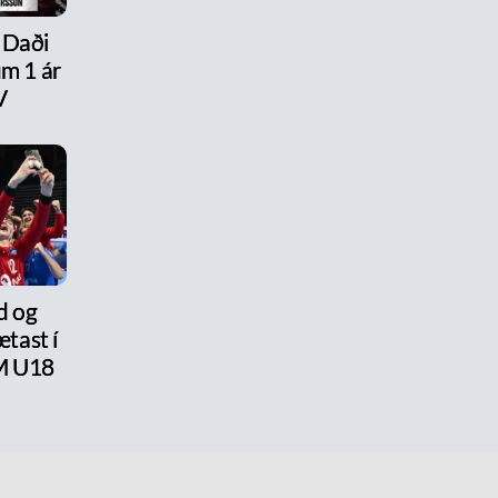
 Daði
um 1 ár
V
d og
tast í
M U18