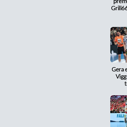
þrem
Grill6
Gera e
Vigg
t