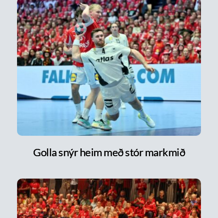
Golla snýr heim með stór markmið