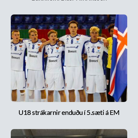
U18 strákarnir enduðu í 5.sæti á EM