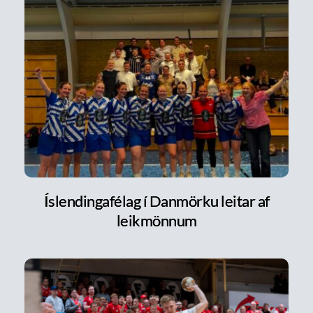
Íslendingafélag í Danmörku leitar af
leikmönnum