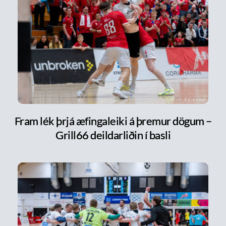
Fram lék þrjá æfingaleiki á þremur dögum –
Grill66 deildarliðin í basli