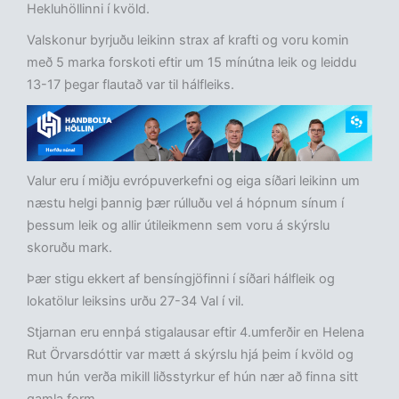
Hekluhöllinni í kvöld.
Valskonur byrjuðu leikinn strax af krafti og voru komin
með 5 marka forskoti eftir um 15 mínútna leik og leiddu
13-17 þegar flautað var til hálfleiks.
Valur eru í miðju evrópuverkefni og eiga síðari leikinn um
næstu helgi þannig þær rúlluðu vel á hópnum sínum í
þessum leik og allir útileikmenn sem voru á skýrslu
skoruðu mark.
Þær stigu ekkert af bensíngjöfinni í síðari hálfleik og
lokatölur leiksins urðu 27-34 Val í vil.
Stjarnan eru ennþá stigalausar eftir 4.umferðir en Helena
Rut Örvarsdóttir var mætt á skýrslu hjá þeim í kvöld og
mun hún verða mikill liðsstyrkur ef hún nær að finna sitt