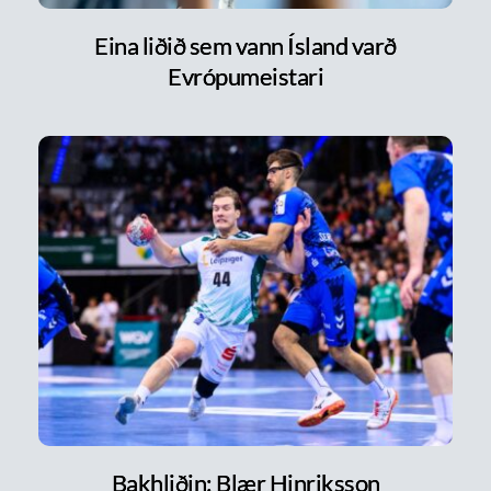
Eina liðið sem vann Ísland varð
Evrópumeistari
Bakhliðin: Blær Hinriksson