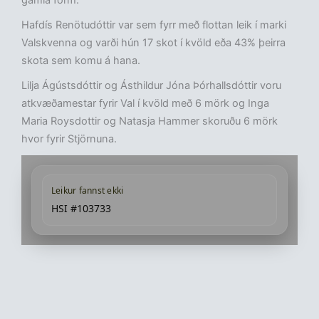
gamla form.
Hafdís Renötudóttir var sem fyrr með flottan leik í marki
Valskvenna og varði hún 17 skot í kvöld eða 43% þeirra
skota sem komu á hana.
Lilja Ágústsdóttir og Ásthildur Jóna Þórhallsdóttir voru
atkvæðamestar fyrir Val í kvöld með 6 mörk og Inga
Maria Roysdottir og Natasja Hammer skoruðu 6 mörk
hvor fyrir Stjörnuna.
Leikur fannst ekki
HSI #103733