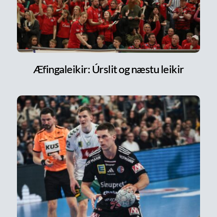
Æfingaleikir: Úrslit og næstu leikir