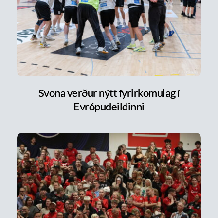
Svona verður nýtt fyrirkomulag í
Evrópudeildinni