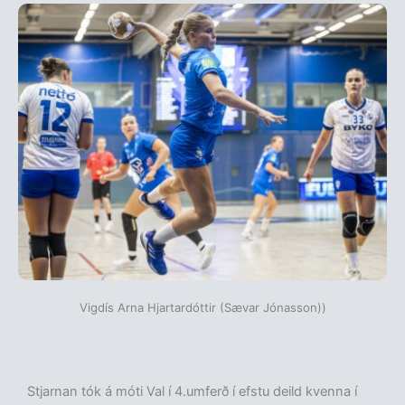
Vigdís Arna Hjartardóttir (Sævar Jónasson))
Stjarnan tók á móti Val í 4.umferð í efstu deild kvenna í