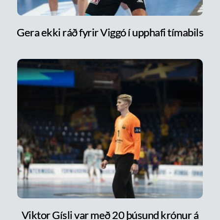
Gera ekki ráð fyrir Viggó í upphafi tímabils
Viktor Gísli var með 20 þúsund krónur á