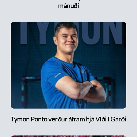
mánuði
Tymon Ponto verður áfram hjá Víði í Garði