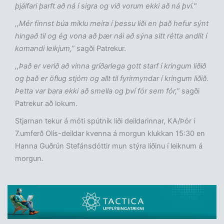
þjálfari þarft að ná í sigra og við vorum ekki að ná því."
,,Mér finnst búa miklu meira í þessu liði en það hefur sýnt
hingað til og ég vona að þær nái að sýna sitt rétta andlit í
komandi leikjum,”
sagði Patrekur.
,,Það er verið að vinna gríðarlega gott starf í kringum liðið
og það er öflug stjórn og allt til fyrirmyndar í kringum liðið.
Þetta var bara ekki að smella og því fór sem fór,”
sagði
Patrekur að lokum.
Stjarnan tekur á móti spútnik liði deildarinnar, KA/Þór í
7.umferð Olís-deildar kvenna á morgun klukkan 15:30 en
Hanna Guðrún Stefánsdóttir mun stýra liðinu í leiknum á
morgun.