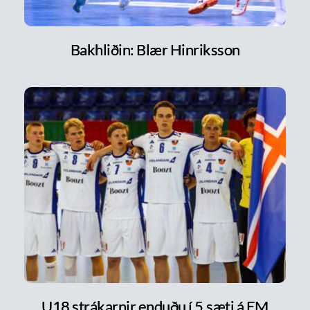
Bakhliðin: Blær Hinriksson
U18 strákarnir enduðu í 5.sæti á EM