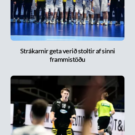
Strákarnir geta verið stoltir af sinni
frammistöðu