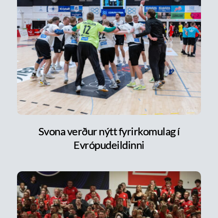
Svona verður nýtt fyrirkomulag í
Evrópudeildinni