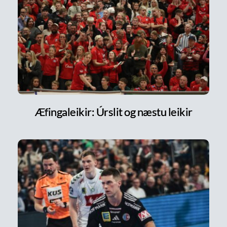
Æfingaleikir: Úrslit og næstu leikir