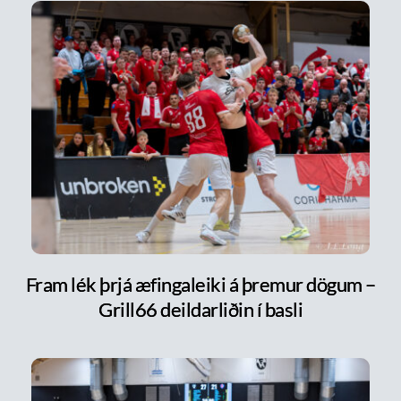
Fram lék þrjá æfingaleiki á þremur dögum –
Grill66 deildarliðin í basli