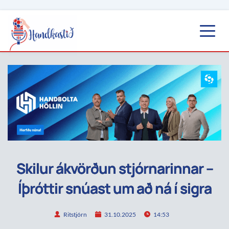
Skilur ákvörðun stjórnarinnar –
Íþróttir snúast um að ná í sigra
Ritstjórn
31.10.2025
14:53