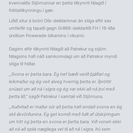
kvennaliðs Stjörnunnar en þetta tilkynnti félagið í
fréttatilkynningu í gær.
Liðið situr á botni Olís-deildarinnar án stiga eftir sex
umferðir og tapaði gegn Grill66-deildarliði FH í 16-liða
úrslitum Powerade-bikarsins í vikunni.
Daginn eftir tilkynnti félagið að Patrekur og stjórn
félagsins hafi náð samkomulagi um að Patrekur myndi
stíga til hliðar.
,,Svona er þetta bara. Ég hef bæði verið þjálfari og
leikmaður og ég veit alveg hvernig þetta er. Íþróttir
snúast um að ná í sigra og ég var ekki að ná því með
þetta lið,”
sagði Patrekur í samtali við Stjörnuna.
,,Auðvitað er maður súr að þetta hafi endað svona en ég
skil ákvörðunina. Ég get komið með fullt af útskýringum
um hitt og þetta en svona er þetta bara. Við vorum ekki
að ná að spila nægilega vel til að ná í sigra. Þú sem