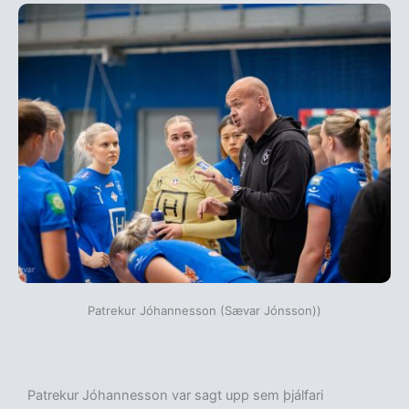
Patrekur Jóhannesson (Sævar Jónsson))
Patrekur Jóhannesson var sagt upp sem þjálfari