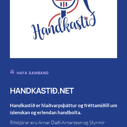
HAFA SAMBAND
HANDKASTIÐ.NET
Handkastið er hlaðvarpsþáttur og fréttamiðill um
íslenskan og erlendan handbolta.
Ritstjórar eru Arnar Daði Arnarsson og Styrmir