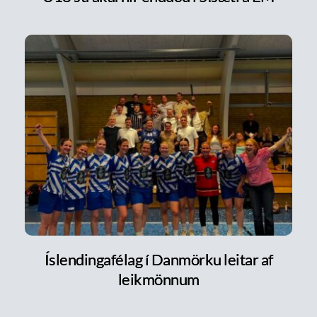
Íslendingafélag í Danmörku leitar af
leikmönnum