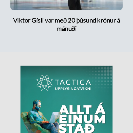
Viktor Gísli var með 20 þúsund krónur á
mánuði