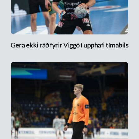
Gera ekki ráð fyrir Viggó í upphafi tímabils