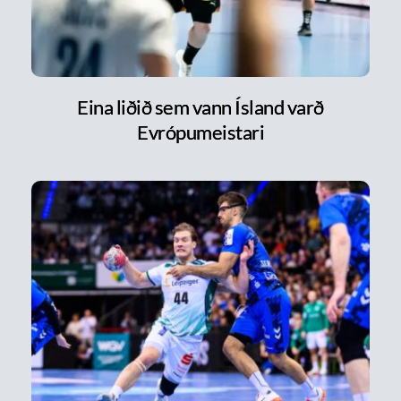
Eina liðið sem vann Ísland varð
Evrópumeistari