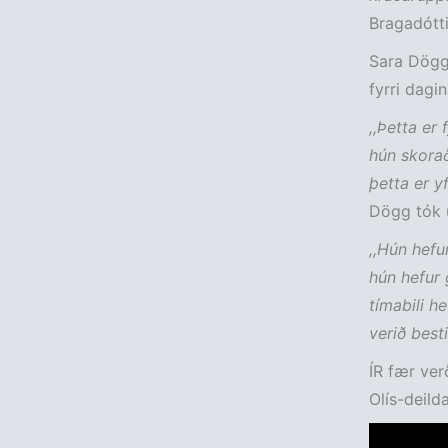
Bragadótti
Sara Dögg 
fyrri dagin
,,Þetta er
hún skorað
þetta er yf
Dögg tók u
,,Hún hefu
hún hefur 
tímabili h
verið besti
ÍR fær ver
Olís-deild