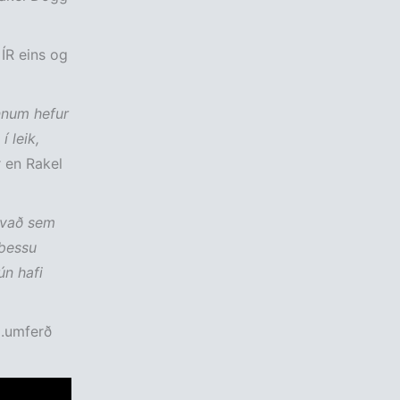
 ÍR eins og
innum hefur
 leik,
r en Rakel
thvað sem
 þessu
ún hafi
9.umferð