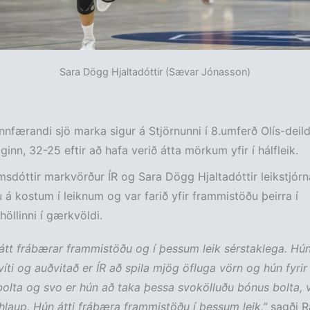
Sara Dögg Hjaltadóttir (Sævar Jónasson)
nnfærandi sjö marka sigur á Stjörnunni í 8.umferð Olís-deil
ginn, 32-25 eftir að hafa verið átta mörkum yfir í hálfleik.
ímsdóttir markvörður ÍR og Sara Dögg Hjaltadóttir leikstjórn
ru á kostum í leiknum og var farið yfir frammistöðu þeirra í
öllinni í gærkvöldi.
r átt frábærar frammistöðu og í þessum leik sérstaklega. Hún
 víti og auðvitað er ÍR að spila mjög öfluga vörn og hún fyrir
bolta og svo er hún að taka þessa svokölluðu bónus bolta, v
laup. Hún átti frábæra frammistöðu í þessum leik,”
sagði R