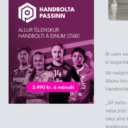
ÍR vann sa
á laugarda
Sif Hallgr
liðsins fó
Handboltah
,,Sif hefu
verja þrjú
taka sína 
hraðarupph