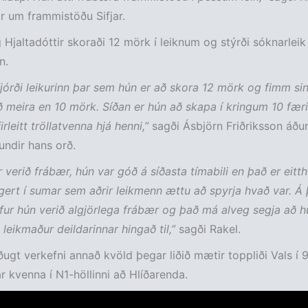
r um frammistöðu Sifjar.
Hjaltadóttir skoraði 12 mörk í leiknum og stýrði sóknarleik
n.
 fjórði leikurinn þar sem hún er að skora 12 mörk og fimm s
 meira en 10 mörk. Síðan er hún að skapa í kringum 10 færi í
irleitt tröllatvenna hjá henni,”
sagði Ásbjörn Friðriksson áðu
ndir hans orð.
r verið frábær, hún var góð á síðasta tímabili en það er eit
gert í sumar sem aðrir leikmenn ættu að spyrja hvað var. Á
efur hún verið algjörlega frábær og það má alveg segja að h
 leikmaður deildarinnar hingað til,”
sagði Rakel.
ðugt verkefni annað kvöld þegar liðið mætir toppliði Vals í 
ar kvenna í N1-höllinni að Hlíðarenda.