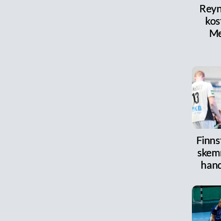
Reyni
kos
Me
Finnst
skem
han