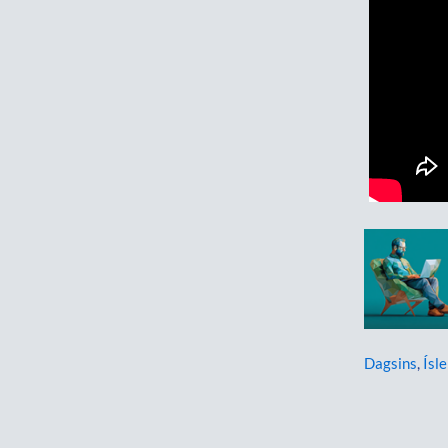
Dagsins
,
Ísl