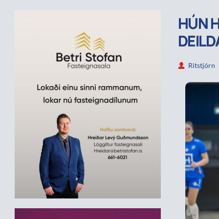
HÚN H
DEILD
Ritstjórn