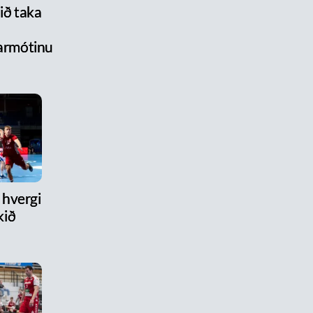
lið taka
armótinu
hvergi
kið