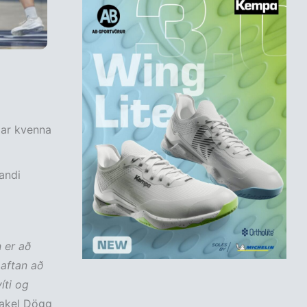
dar kvenna
andi
 er að
 aftan að
íti og
akel Dögg