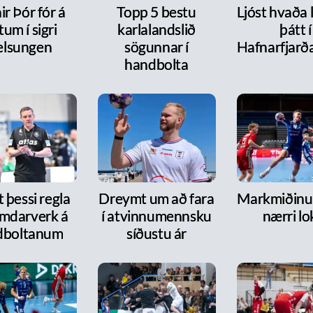
r Þór fór á
Topp 5 bestu
Ljóst hvaða 
tum í sigri
karlalandslið
þátt í
lsungen
sögunnar í
Hafnarfjarð
handbolta
 þessi regla
Dreymt um að fara
Markmiðinu 
mdarverk á
í atvinnumennsku
nærri lo
dboltanum
síðustu ár