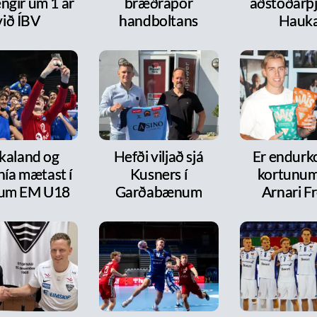
ngir um 1 ár
bræðrapör
aðstoðarþj
við ÍBV
handboltans
Hauk
kaland og
Hefði viljað sjá
Er endurk
nía mætast í
Kusners í
kortunum
itum EM U18
Garðabænum
Arnari F