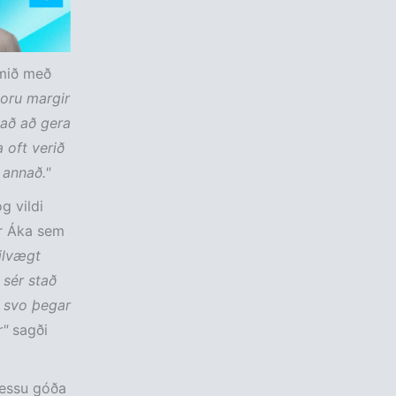
omið með
voru margir
það að gera
 oft verið
 annað."
g vildi
ar Áka sem
kilvægt
 sér stað
n svo þegar
r"
sagði
 þessu góða