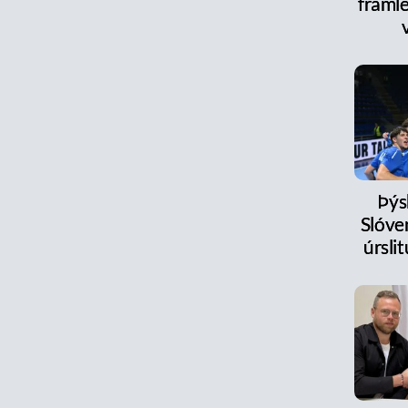
framle
Þýs
Slóve
úrsl