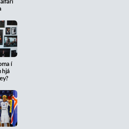
álfari
a
oma í
 hjá
rey?