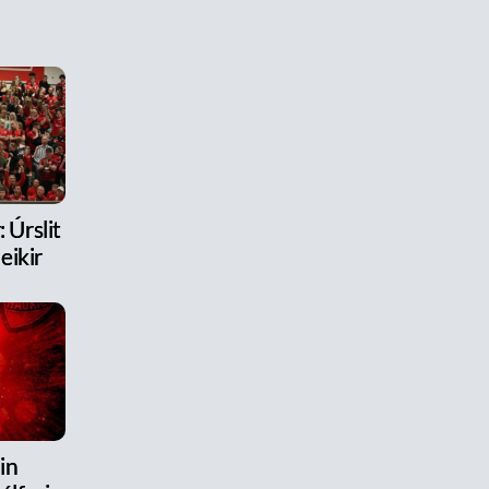
 Úrslit
eikir
in