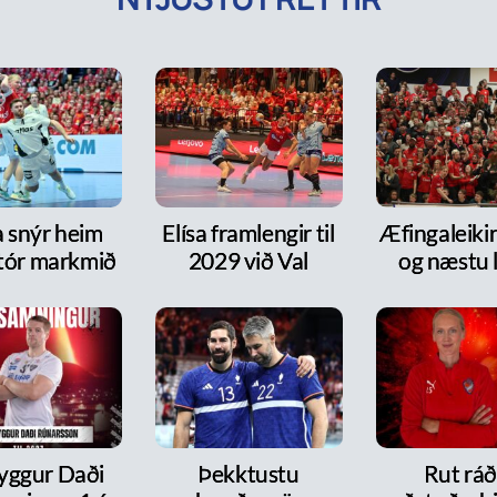
a snýr heim
Elísa framlengir til
Æfingaleikir:
tór markmið
2029 við Val
og næstu l
ryggur Daði
Þekktustu
Rut ráð