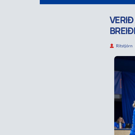
VERIÐ
BREIÐ
Ritstjórn