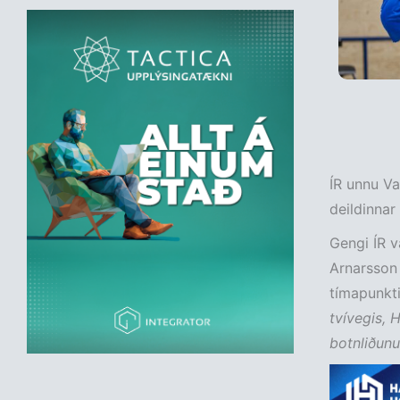
ÍR unnu Va
deildinnar
Gengi ÍR v
Arnarsson 
tímapunkti
tvívegis, 
botnliðunu