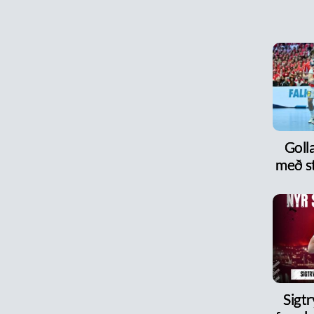
Goll
með s
Sigt