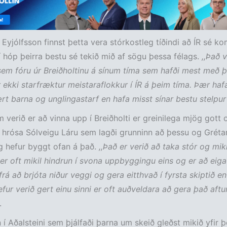
 Eyjólfsson finnst þetta vera stórkostleg tíðindi að ÍR sé k
í hóp þeirra bestu sé tekið mið af sögu þessa félags.
,,Það 
em fóru úr Breiðholtinu á sínum tíma sem hafði mest með 
 ekki starfræktur meistaraflokkur í ÍR á þeim tíma. Þær hafa
t barna og unglingastarf en hafa misst sínar bestu stelpur
m verið er að vinna upp í Breiðholti er greinilega mjög gott o
 hrósa Sólveigu Láru sem lagði grunninn að þessu og Grét
g hefur byggt ofan á það.
,,Það er verið að taka stór og mi
 er oft mikil hindrun í svona uppbyggingu eins og er að eiga
rá að brjóta niður veggi og gera eitthvað í fyrsta skiptið e
efur verið gert einu sinni er oft auðveldara að gera það aftu
.
n í Aðalsteini sem þjálfaði þarna um skeið gleðst mikið yfir