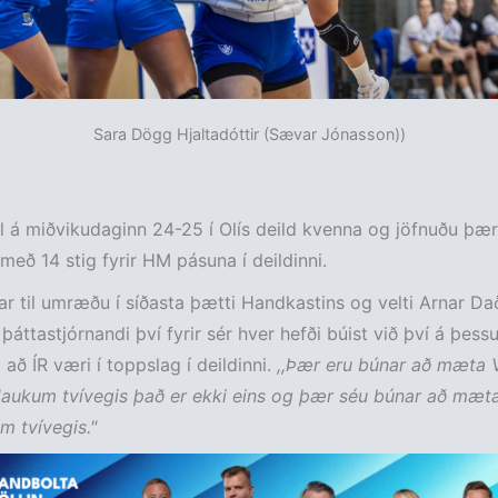
Sara Dögg Hjaltadóttir (Sævar Jónasson))
l á miðvikudaginn 24-25 í Olís deild kvenna og jöfnuðu þær
 með 14 stig fyrir HM pásuna í deildinni.
ar til umræðu í síðasta þætti Handkastins og velti Arnar Da
þáttastjórnandi því fyrir sér hver hefði búist við því á þess
 að ÍR væri í toppslag í deildinni.
,,Þær eru búnar að mæta 
Haukum tvívegis það er ekki eins og þær séu búnar að mæt
m tvívegis."