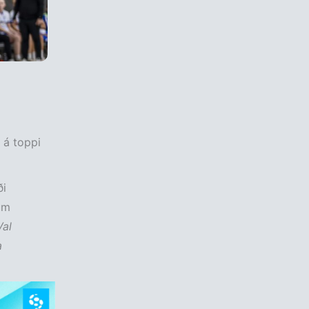
 á toppi
ði
um
Val
a