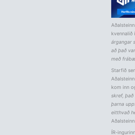
Aðalsteinn
kvennalið 
árgangar s
að það var
með frábær
Starfið se
Aðalsteinn
kom inn o
skref, það
þarna uppf
eitthvað h
Aðalsteinn
ÍR-ingurin