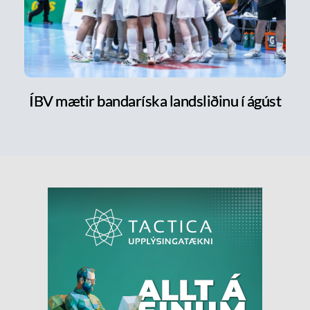
ÍBV mætir bandaríska landsliðinu í ágúst