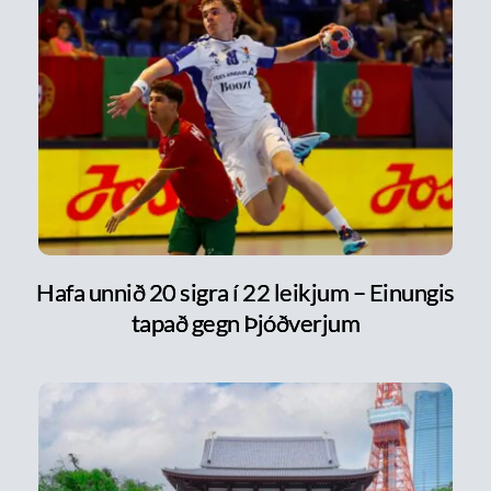
Hafa unnið 20 sigra í 22 leikjum – Einungis
tapað gegn Þjóðverjum