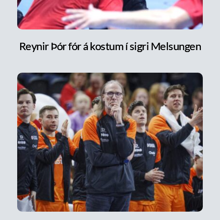
Reynir Þór fór á kostum í sigri Melsungen