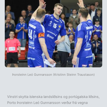
Þorsteinn Leó Gunnarsson (Kristinn Steinn Traustason)
Vinstri skytta íslenska landsliðsins og portúgalska liðsins,
Porto Þorsteinn Leó Gunnarsson verður frá vegna