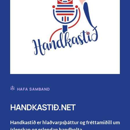
HAFA SAMBAND
HANDKASTIÐ.NET
Handkastið er hlaðvarpsþáttur og fréttamiðill um
íslenskan og erlendan handbolta.