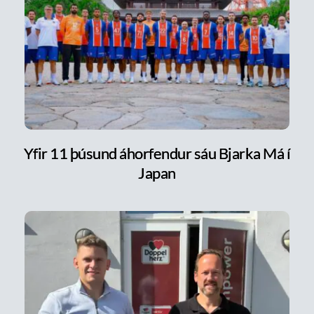
Yfir 11 þúsund áhorfendur sáu Bjarka Má í
Japan