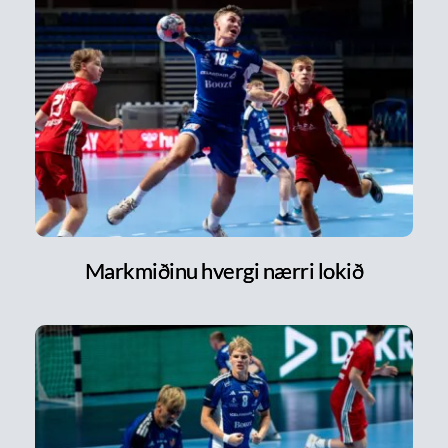
Markmiðinu hvergi nærri lokið