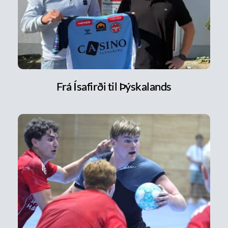
Frá Ísafirði til Þýskalands