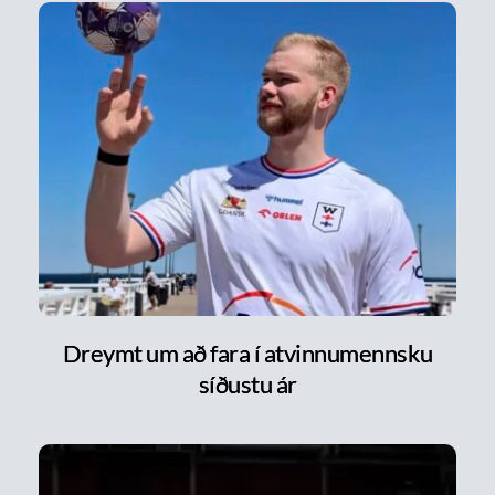
Dreymt um að fara í atvinnumennsku
síðustu ár