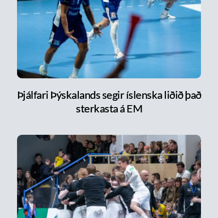
Þjálfari Þýskalands segir íslenska liðið það
sterkasta á EM