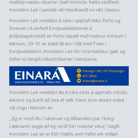
meiðsla næstu vikurnar í það minnsta. Þetta staðfesti
Þorsteinn Leó í samtali við Handkastið nú rétt í þessu.
Þorsteinn Leó meiddist á nára í upphafi leiks Porto og
Elverum í 4.umferð Evrópudeildarinnar á
þriðjudagskvöldið en Porto tapaði með tveimur mörkum í
leiknum, 29-31 en bæði lið eru í riðli með Fram í
Evrópudeildinni. Þorsteinn Leó fór í myndatöku í gær og
hefur nú fengið niðurstöðurnar í hendurnar.
Þorsteinn Leó meiddist illa á nára strax á upphafs mínútu
leiksins og þurfti að fara af velli. Hann kom ekkert meira
við sögu í leiknum en
,,Ég er með rifu í náranum og liðbandinu þar í kring.
Læknarnir segja að ég verði frá í nokkrar vikur,"
sagði
Þorsteinn Leó en er EM í hættu sem hefst um miðjan