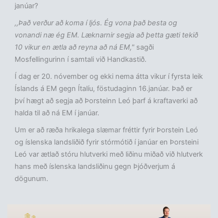
janúar?
,,Það verður að koma í ljós. Ég vona það besta og
vonandi næ ég EM. Læknarnir segja að þetta gæti tekið
10 vikur en ætla að reyna að ná EM,"
sagði
Mosfellingurinn í samtali við Handkastið.
Í dag er 20. nóvember og ekki nema átta vikur í fyrsta leik
Íslands á EM gegn Ítalíu, föstudaginn 16.janúar. Það er
því hægt að segja að Þorsteinn Leó þarf á kraftaverki að
halda til að ná EM í janúar.
Um er að ræða hrikalega slæmar fréttir fyrir Þorstein Leó
og íslenska landsliðið fyrir stórmótið í janúar en Þorsteini
Leó var ætlað stóru hlutverki með liðinu miðað við hlutverk
hans með íslenska landsliðinu gegn Þjóðverjum á
dögunum.