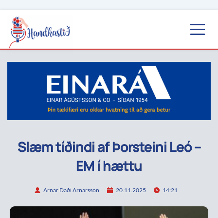
Slæm tíðindi af Þorsteini Leó –
EM í hættu
Arnar Daði Arnarsson
20.11.2025
14:21