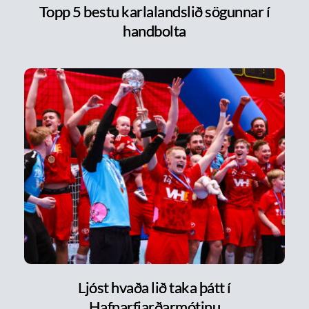
Topp 5 bestu karlalandslið sögunnar í
handbolta
Ljóst hvaða lið taka þátt í
Hafnarfjarðarmótinu