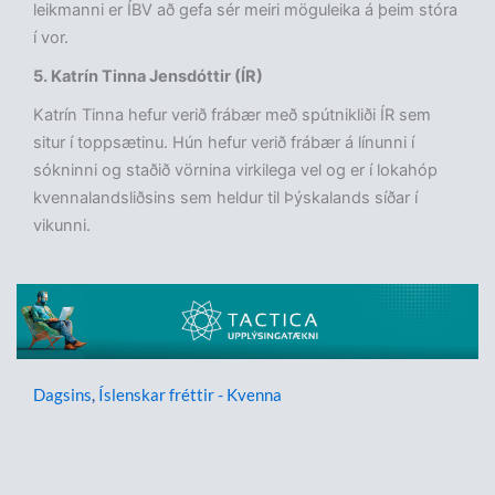
leikmanni er ÍBV að gefa sér meiri möguleika á þeim stóra
í vor.
5. Katrín Tinna Jensdóttir (ÍR)
Katrín Tinna hefur verið frábær með spútnikliði ÍR sem
situr í toppsætinu. Hún hefur verið frábær á línunni í
sókninni og staðið vörnina virkilega vel og er í lokahóp
kvennalandsliðsins sem heldur til Þýskalands síðar í
vikunni.
Dagsins
,
Íslenskar fréttir - Kvenna