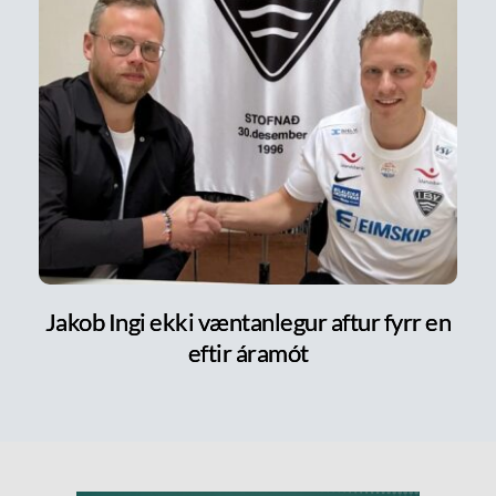
Jakob Ingi ekki væntanlegur aftur fyrr en
eftir áramót