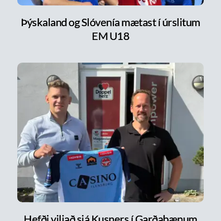
Þýskaland og Slóvenía mætast í úrslitum
EM U18
Hefði viljað sjá Kusners í Garðabænum