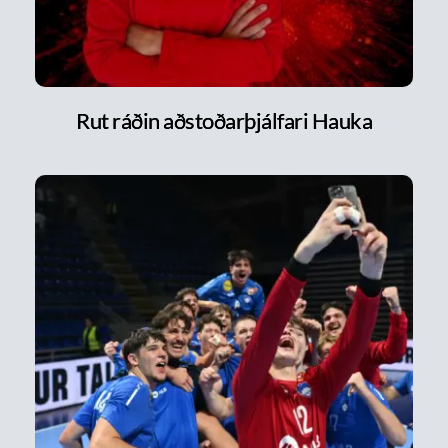
Rut ráðin aðstoðarþjálfari Hauka