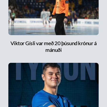
Viktor Gísli var með 20 þúsund krónur á
mánuði