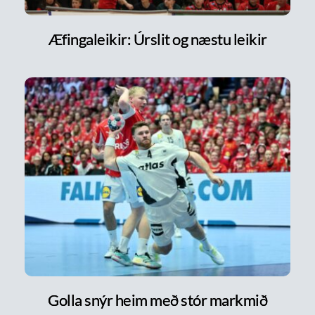
Æfingaleikir: Úrslit og næstu leikir
Golla snýr heim með stór markmið