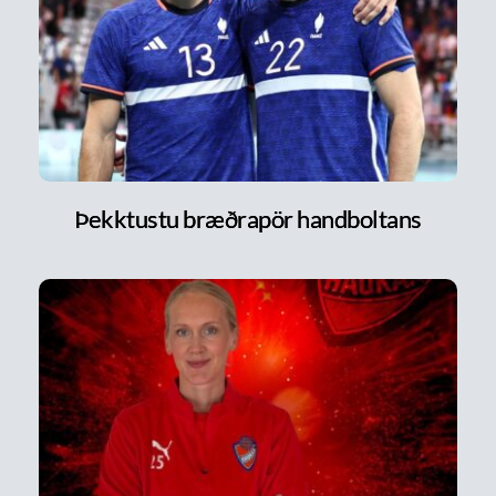
Þekktustu bræðrapör handboltans