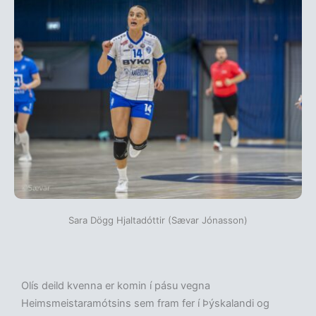
Sara Dögg Hjaltadóttir (Sævar Jónasson)
Olís deild kvenna er komin í pásu vegna
Heimsmeistaramótsins sem fram fer í Þýskalandi og