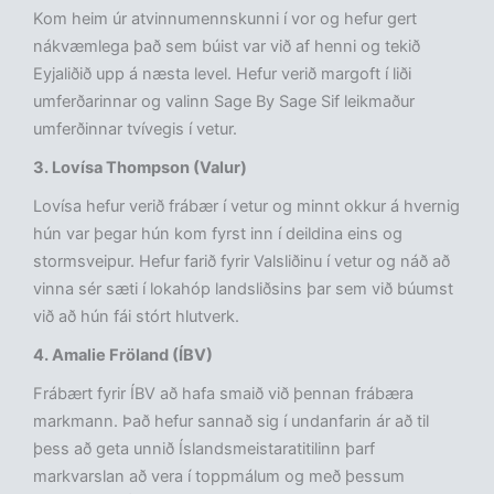
Kom heim úr atvinnumennskunni í vor og hefur gert
nákvæmlega það sem búist var við af henni og tekið
Eyjaliðið upp á næsta level. Hefur verið margoft í liði
umferðarinnar og valinn Sage By Sage Sif leikmaður
umferðinnar tvívegis í vetur.
3. Lovísa Thompson (Valur)
Lovísa hefur verið frábær í vetur og minnt okkur á hvernig
hún var þegar hún kom fyrst inn í deildina eins og
stormsveipur. Hefur farið fyrir Valsliðinu í vetur og náð að
vinna sér sæti í lokahóp landsliðsins þar sem við búumst
við að hún fái stórt hlutverk.
4. Amalie Fröland (ÍBV)
Frábært fyrir ÍBV að hafa smaið við þennan frábæra
markmann. Það hefur sannað sig í undanfarin ár að til
þess að geta unnið Íslandsmeistaratitilinn þarf
markvarslan að vera í toppmálum og með þessum