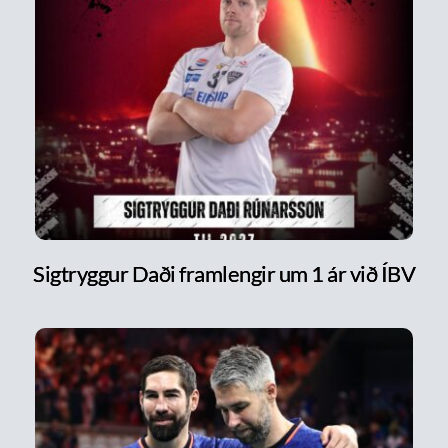
Sigtryggur Daði framlengir um 1 ár við ÍBV