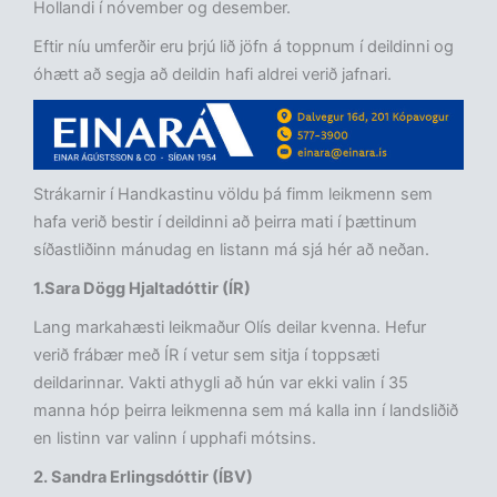
Hollandi í nóvember og desember.
Eftir níu umferðir eru þrjú lið jöfn á toppnum í deildinni og
óhætt að segja að deildin hafi aldrei verið jafnari.
Strákarnir í Handkastinu völdu þá fimm leikmenn sem
hafa verið bestir í deildinni að þeirra mati í þættinum
síðastliðinn mánudag en listann má sjá hér að neðan.
1.Sara Dögg Hjaltadóttir (ÍR)
Lang markahæsti leikmaður Olís deilar kvenna. Hefur
verið frábær með ÍR í vetur sem sitja í toppsæti
deildarinnar. Vakti athygli að hún var ekki valin í 35
manna hóp þeirra leikmenna sem má kalla inn í landsliðið
en listinn var valinn í upphafi mótsins.
2. Sandra Erlingsdóttir (ÍBV)