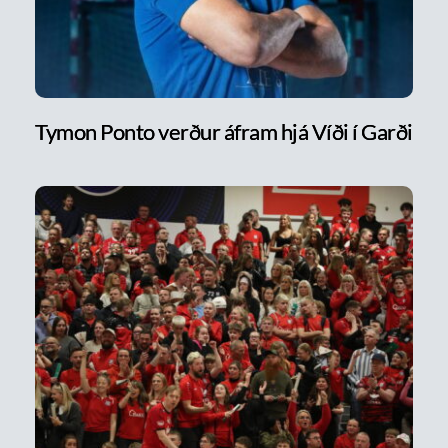
Tymon Ponto verður áfram hjá Víði í Garði