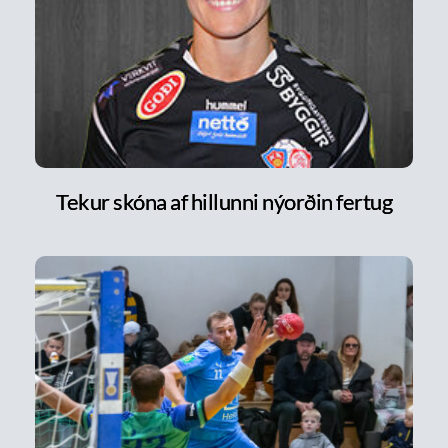
Tekur skóna af hillunni nýorðin fertug