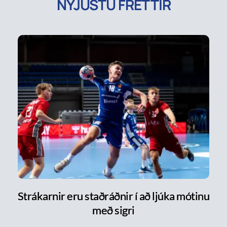
NÝJUSTU FRÉTTIR
Strákarnir eru staðráðnir í að ljúka mótinu
með sigri