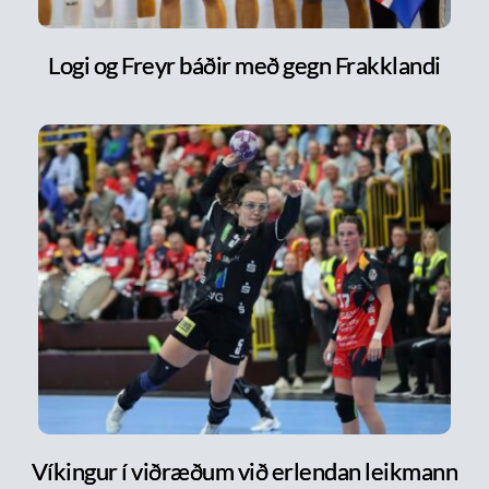
Logi og Freyr báðir með gegn Frakklandi
Víkingur í viðræðum við erlendan leikmann