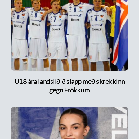
U18 ára landsliðið slapp með skrekkinn
gegn Frökkum