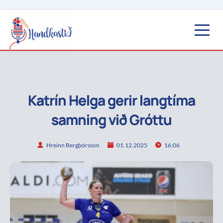
Katrín Helga gerir langtíma
samning við Gróttu
Hreinn Bergþórsson
01.12.2025
16:06