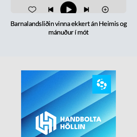
Barnalandsliðin vinna ekkert án Heimis og
mánuður í mót