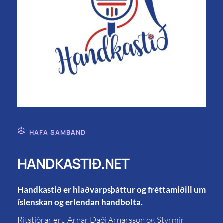
HAFA SAMBAND
HANDKASTIÐ.NET
Handkastið er hlaðvarpsþáttur og fréttamiðill um
íslenskan og erlendan handbolta.
Ritstjórar eru Arnar Daði Arnarsson og Styrmir