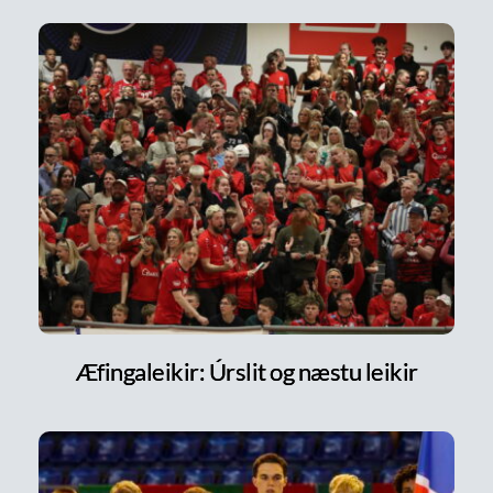
Æfingaleikir: Úrslit og næstu leikir