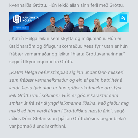
kvennaliðs Gróttu. Hún leikið allan sinn feril með Gróttu.
,,Katrín Helga leikur sem skytta og miðjumaður. Hún er
útsjónarsöm og öflugur skotmaður. Þess fyrir utan er hún
frábær varnarmaður og leikur í hjarta Gróttuvarnarinnar,"
segir í tilkynningunni frá Gróttu.
„Katrín Helga hefur stimplað sig inn undanfarin misseri
sem frábær varnarleikmaður og ein af þeim betri hér á
landi. Þess fyrir utan er hún góður skotmaður og stýrir
leik Gróttu vel í sókninni. Hún er góður karakter sem
smitar út frá sér til yngri leikmanna liðsins. Það gleður mig
mikið að hún verði áfram í Gróttuliðinu næstu árin“,
sagði
Júlíus Þórir Stefánsson þjálfari Gróttuliðsins þegar blekið
var þornað á undirskriftinni.