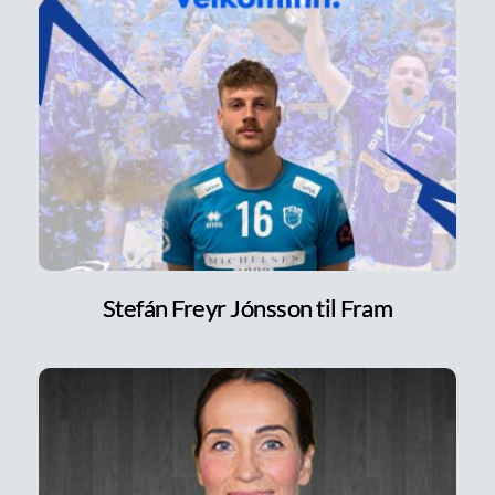
Stefán Freyr Jónsson til Fram