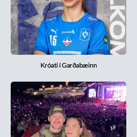
Króati í Garðabæinn