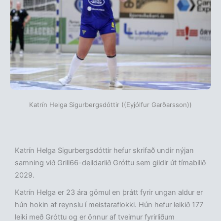
Katrín Helga Sigurbergsdóttir ((Eyjólfur Garðarsson))
Katrín Helga Sigurbergsdóttir hefur skrifað undir nýjan
samning við Grill66-deildarlið Gróttu sem gildir út tímabilið
2029.
Katrín Helga er 23 ára gömul en þrátt fyrir ungan aldur er
hún hokin af reynslu í meistaraflokki. Hún hefur leikið 177
leiki með Gróttu og er önnur af tveimur fyrirliðum