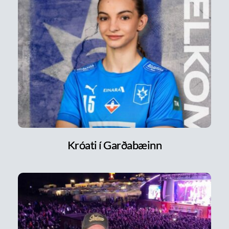
Króati í Garðabæinn