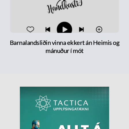
Barnalandsliðin vinna ekkert án Heimis og
mánuður í mót