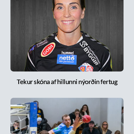
Tekur skóna af hillunni nýorðin fertug