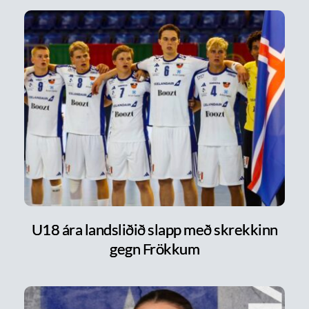
U18 ára landsliðið slapp með skrekkinn
gegn Frökkum