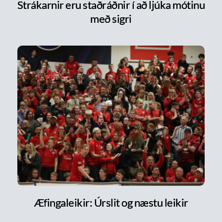
Strákarnir eru staðráðnir í að ljúka mótinu
með sigri
Æfingaleikir: Úrslit og næstu leikir