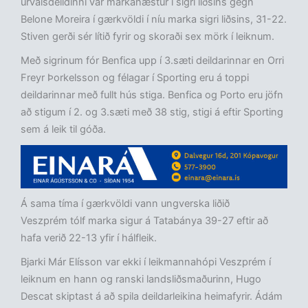
úrvalsdeildinni var markahæstur í sigri liðsins gegn
Belone Moreira í gærkvöldi í níu marka sigri liðsins, 31-22.
Stiven gerði sér lítið fyrir og skoraði sex mörk í leiknum.
Með sigrinum fór Benfica upp í 3.sæti deildarinnar en Orri
Freyr Þorkelsson og félagar í Sporting eru á toppi
deildarinnar með fullt hús stiga. Benfica og Porto eru jöfn
að stigum í 2. og 3.sæti með 38 stig, stigi á eftir Sporting
sem á leik til góða.
Á sama tíma í gærkvöldi vann ungverska liðið
Veszprém tólf marka sigur á Tatabánya 39-27 eftir að
hafa verið 22-13 yfir í hálfleik.
Bjarki Már Elísson var ekki í leikmannahópi Veszprém í
leiknum en hann og ranski landsliðsmaðurinn, Hugo
Descat skiptast á að spila deildarleikina heimafyrir. Ádám