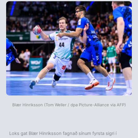
Blær Hinriksson (Tom Weller / dpa Picture-Alliance via AFP)
Loks gat Blær Hinriksson fagnað sínum fyrsta sigri í