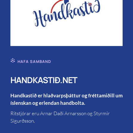
HAFA SAMBAND
HANDKASTIÐ.NET
Handkastið er hlaðvarpsþáttur og fréttamiðill um
íslenskan og erlendan handbolta.
Ritstjórar eru Arnar Daði Arnarsson og Styrmir
Sigurðsson.