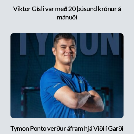
Viktor Gísli var með 20 þúsund krónur á
mánuði
Tymon Ponto verður áfram hjá Víði í Garði