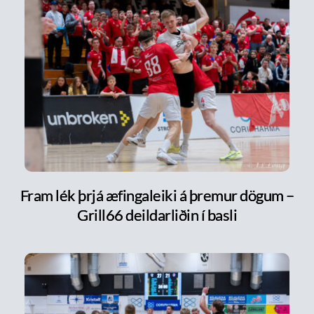
Fram lék þrjá æfingaleiki á þremur dögum –
Grill66 deildarliðin í basli