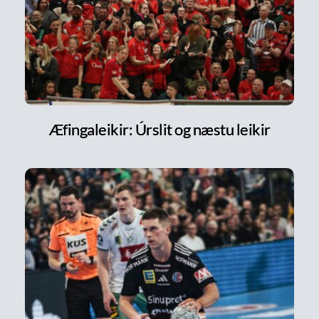
Æfingaleikir: Úrslit og næstu leikir