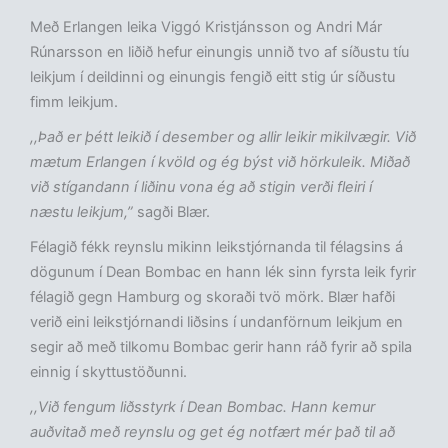
Með Erlangen leika Viggó Kristjánsson og Andri Már
Rúnarsson en liðið hefur einungis unnið tvo af síðustu tíu
leikjum í deildinni og einungis fengið eitt stig úr síðustu
fimm leikjum.
,,Það er þétt leikið í desember og allir leikir mikilvægir. Við
mætum Erlangen í kvöld og ég býst við hörkuleik. Miðað
við stígandann í liðinu vona ég að stigin verði fleiri í
næstu leikjum,”
sagði Blær.
Félagið fékk reynslu mikinn leikstjórnanda til félagsins á
dögunum í Dean Bombac en hann lék sinn fyrsta leik fyrir
félagið gegn Hamburg og skoraði tvö mörk. Blær hafði
verið eini leikstjórnandi liðsins í undanförnum leikjum en
segir að með tilkomu Bombac gerir hann ráð fyrir að spila
einnig í skyttustöðunni.
,,Við fengum liðsstyrk í Dean Bombac. Hann kemur
auðvitað með reynslu og get ég notfært mér það til að