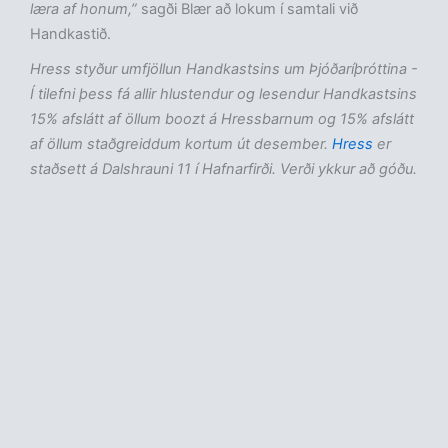
læra af honum,”
sagði Blær að lokum í samtali við
Handkastið.
Hress styður umfjöllun Handkastsins um Þjóðaríþróttina -
Í tilefni þess fá allir hlustendur og lesendur Handkastsins
15% afslátt af öllum boozt á Hressbarnum og 15% afslátt
af öllum staðgreiddum kortum út desember.
Hress
er
staðsett á Dalshrauni 11 í Hafnarfirði. Verði ykkur að góðu.