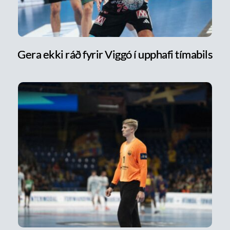
Gera ekki ráð fyrir Viggó í upphafi tímabils