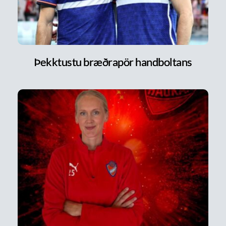
Þekktustu bræðrapör handboltans