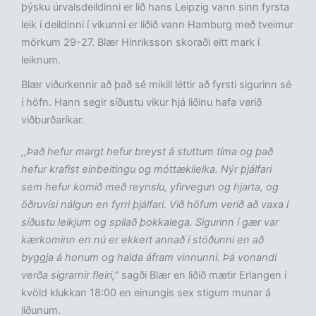
þýsku úrvalsdeildinni er lið hans Leipzig vann sinn fyrsta
leik í deildinni í vikunni er liðið vann Hamburg með tveimur
mörkum 29-27. Blær Hinriksson skoraði eitt mark í
leiknum.
Blær viðurkennir að það sé mikill léttir að fyrsti sigurinn sé
í höfn. Hann segir síðustu vikur hjá liðinu hafa verið
viðburðaríkar.
,,Það hefur margt hefur breyst á stuttum tíma og það
hefur krafist einbeitingu og móttækileika. Nýr þjálfari
sem hefur komið með reynslu, yfirvegun og hjarta, og
öðruvísi nálgun en fyrri þjálfari. Við höfum verið að vaxa í
síðustu leikjum og spilað þokkalega. Sigurinn í gær var
kærkominn en nú er ekkert annað í stöðunni en að
byggja á honum og halda áfram vinnunni. Þá vonandi
verða sigrarnir fleiri,”
sagði Blær en liðið mætir Erlangen í
kvöld klukkan 18:00 en einungis sex stigum munar á
liðunum.