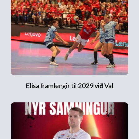
Elísa framlengir til 2029 við Val