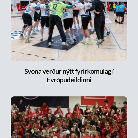
Svona verður nýtt fyrirkomulag í
Evrópudeildinni