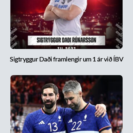
Sigtryggur Daði framlengir um 1 ár við ÍBV