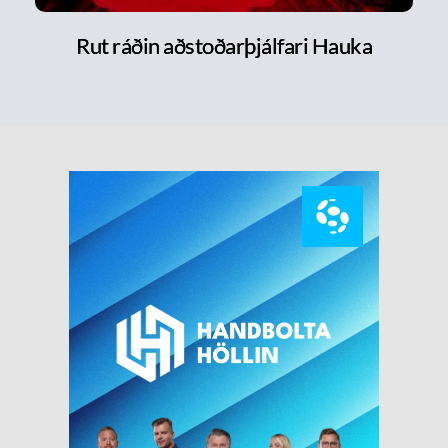
Rut ráðin aðstoðarþjálfari Hauka