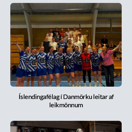
Íslendingafélag í Danmörku leitar af
leikmönnum