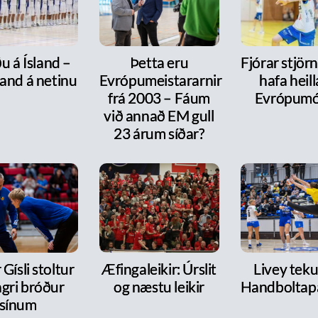
u á Ísland –
Þetta eru
Fjórar stjör
and á netinu
Evrópumeistararnir
hafa heill
frá 2003 – Fáum
Evrópumó
við annað EM gull
23 árum síðar?
 Gísli stoltur
Æfingaleikir: Úrslit
Livey tekur
ngri bróður
og næstu leikir
Handboltap
sínum