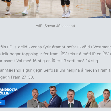
wÍR (Sævar Jónasson))
in í Olís-deild kvenna fyrir áramót hefst í kvöld í Vestma
leik þegar toppslagur fer fram. ÍBV tekur á móti ÍR en ÍBV 
ar ásamt Val með 16 stig en ÍR er í 3.sæti með 14 stig.
annfærandi sigur gegn Selfossi um helgina á meðan Fram t
i gegn Fram 27-30.