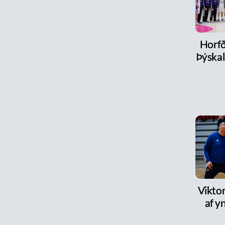
Horfð
Þýskal
Viktor
af y