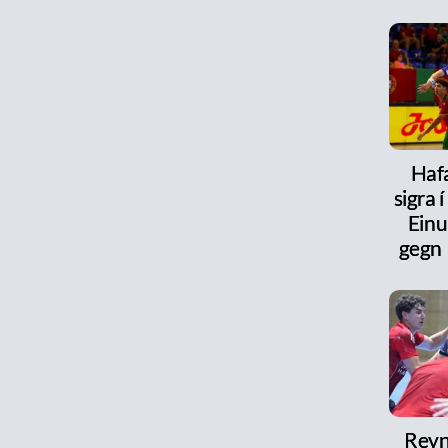
Haf
sigra 
Einu
gegn
Reyni