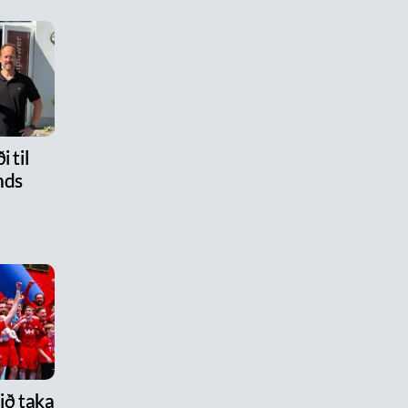
i til
nds
lið taka