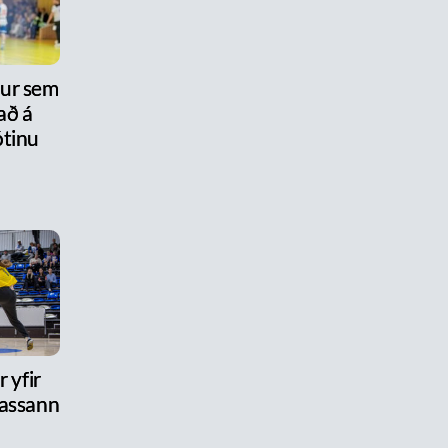
nur sem
að á
tinu
 yfir
assann