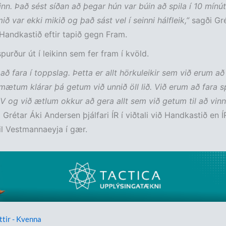
inn. Það sést síðan að þegar hún var búin að spila í 10 mínú
ið var ekki mikið og það sást vel í seinni hálfleik,”
sagði Gré
ð Handkastið eftir tapið gegn Fram.
purður út í leikinn sem fer fram í kvöld.
 að fara í toppslag. Þetta er allt hörkuleikir sem við erum að
mætum klárar þá getum við unnið öll lið. Við erum að fara sp
BV og við ætlum okkur að gera allt sem við getum til að vin
 Grétar Áki Andersen þjálfari ÍR í viðtali við Handkastið en ÍR
til Vestmannaeyja í gær.
ttir - Kvenna