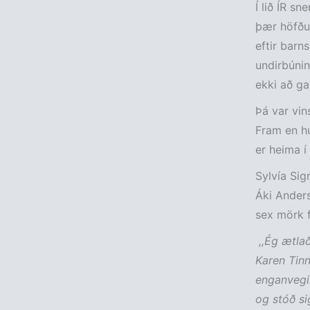
Í lið ÍR s
þær höfðu 
eftir barn
undirbúnin
ekki að ga
Þá var vin
Fram en hún
er heima í
Sylvía Sig
Áki Anders
sex mörk fy
,,Ég ætlað
Karen Tinn
enganvegin
og stóð si