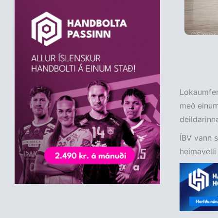
Lokaumferð
með einum 
deildarinn
ÍBV vann s
heimavell