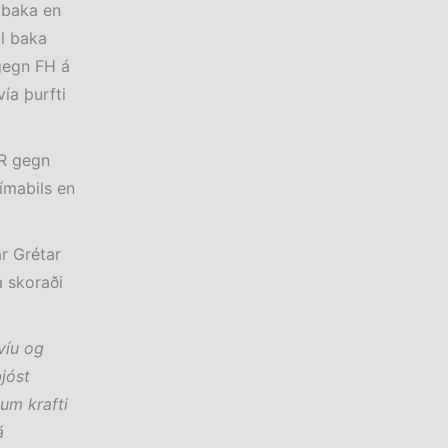
l baka en
il baka
 gegn FH á
ía þurfti
ÍR gegn
tímabils en
ar Grétar
a skoraði
víu og
jóst
um krafti
á