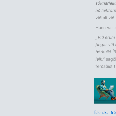
sóknarleik
að leikform
viðtali vi
Hann var s
,,Við erum
þegar við 
hörkulið Í
leik,”
sagði
ferðaðist 
Íslenskar fré