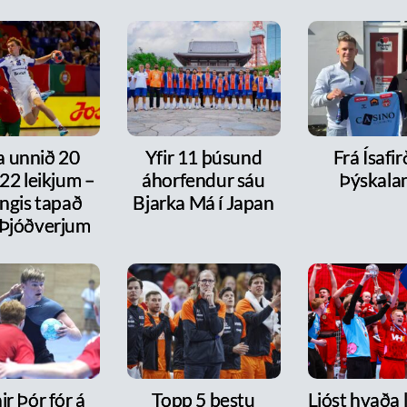
a unnið 20
Yfir 11 þúsund
Frá Ísafirð
í 22 leikjum –
áhorfendur sáu
Þýskala
ngis tapað
Bjarka Má í Japan
 Þjóðverjum
r Þór fór á
Topp 5 bestu
Ljóst hvaða 