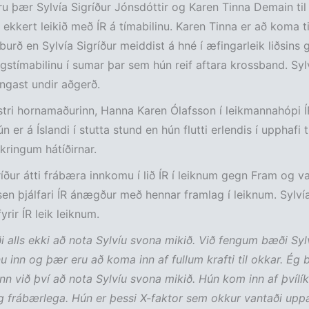
neru þær Sylvía Sigríður Jónsdóttir og Karen Tinna Demain ti
ekkert leikið með ÍR á tímabilinu. Karen Tinna er að koma t
sburð en Sylvía Sigríður meiddist á hné í æfingarleik liðsins
gstímabilinu í sumar þar sem hún reif aftara krossband. Sylv
ngast undir aðgerð.
stri hornamaðurinn, Hanna Karen Ólafsson í leikmannahópi 
 er á Íslandi í stutta stund en hún flutti erlendis í upphafi 
 kringum hátíðirnar.
ríður átti frábæra innkomu í lið ÍR í leiknum gegn Fram og v
en þjálfari ÍR ánægður með hennar framlag í leiknum. Sylví
rir ÍR leik leiknum.
i alls ekki að nota Sylvíu svona mikið. Við fengum bæði Syl
u inn og þær eru að koma inn af fullum krafti til okkar. Ég b
n við því að nota Sylvíu svona mikið. Hún kom inn af þvílík
g frábærlega. Hún er þessi X-faktor sem okkur vantaði upp