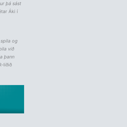
tur þá sást
tar Áki í
 spila og
ila við
na þann
-liðið