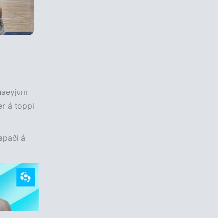
nnaeyjum
er á toppi
apaði á