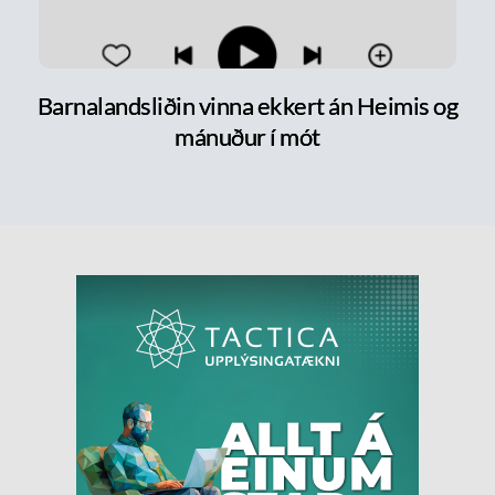
Barnalandsliðin vinna ekkert án Heimis og
mánuður í mót