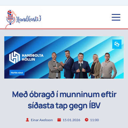
Með óbragð í munninum eftir
síðasta tap gegn ÍBV
Einar Axelsson
15.01.2026
11:00