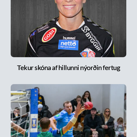
Tekur skóna af hillunni nýorðin fertug