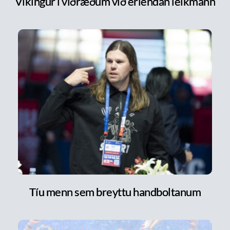
Víkingur í viðræðum við erlendan leikmann
Tíu menn sem breyttu handboltanum