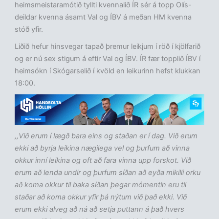
heimsmeistaramótið tyllti kvennalið ÍR sér á topp Olís-
deildar kvenna ásamt Val og ÍBV á meðan HM kvenna
stóð yfir.
Liðið hefur hinsvegar tapað þremur leikjum í röð í kjölfarið
og er nú sex stigum á eftir Val og ÍBV. ÍR fær topplið ÍBV í
heimsókn í Skógarselið í kvöld en leikurinn hefst klukkan
18:00.
,,Við erum í lægð bara eins og staðan er í dag. Við erum
ekki að byrja leikina nægilega vel og þurfum að vinna
okkur inní leikina og oft að fara vinna upp forskot. Við
erum að lenda undir og þurfum síðan að eyða mikilli orku
að koma okkur til baka síðan þegar mómentin eru til
staðar að koma okkur yfir þá nýtum við það ekki. Við
erum ekki alveg að ná að setja puttann á það hvers