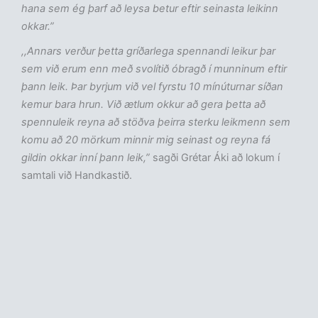
hana sem ég þarf að leysa betur eftir seinasta leikinn
okkar.”
,,Annars verður þetta gríðarlega spennandi leikur þar
sem við erum enn með svolítið óbragð í munninum eftir
þann leik. Þar byrjum við vel fyrstu 10 mínúturnar síðan
kemur bara hrun. Við ætlum okkur að gera þetta að
spennuleik reyna að stöðva þeirra sterku leikmenn sem
komu að 20 mörkum minnir mig seinast og reyna fá
gildin okkar inní þann leik,”
sagði Grétar Áki að lokum í
samtali við Handkastið.