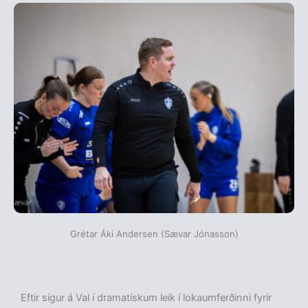
Grétar Áki Andersen (Sævar Jónasson)
Eftir sigur á Val í dramatískum leik í lokaumferðinni fyrir