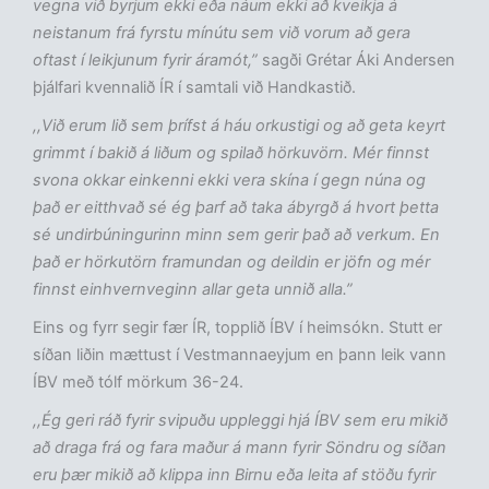
vegna við byrjum ekki eða náum ekki að kveikja á
neistanum frá fyrstu mínútu sem við vorum að gera
oftast í leikjunum fyrir áramót,”
sagði Grétar Áki Andersen
þjálfari kvennalið ÍR í samtali við Handkastið.
,,Við erum lið sem þrífst á háu orkustigi og að geta keyrt
grimmt í bakið á liðum og spilað hörkuvörn. Mér finnst
svona okkar einkenni ekki vera skína í gegn núna og
það er eitthvað sé ég þarf að taka ábyrgð á hvort þetta
sé undirbúningurinn minn sem gerir það að verkum. En
það er hörkutörn framundan og deildin er jöfn og mér
finnst einhvernveginn allar geta unnið alla.”
Eins og fyrr segir fær ÍR, topplið ÍBV í heimsókn. Stutt er
síðan liðin mættust í Vestmannaeyjum en þann leik vann
ÍBV með tólf mörkum 36-24.
,,Ég geri ráð fyrir svipuðu uppleggi hjá ÍBV sem eru mikið
að draga frá og fara maður á mann fyrir Söndru og síðan
eru þær mikið að klippa inn Birnu eða leita af stöðu fyrir