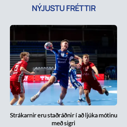
NÝJUSTU FRÉTTIR
Strákarnir eru staðráðnir í að ljúka mótinu
með sigri