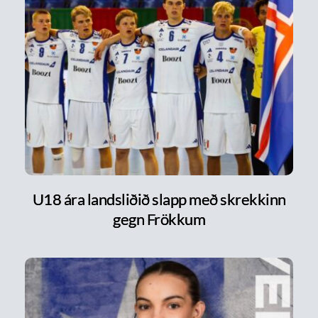
U18 ára landsliðið slapp með skrekkinn
gegn Frökkum