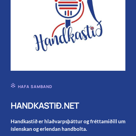
HAFA SAMBAND
HANDKASTIÐ.NET
Handkastið er hlaðvarpsþáttur og fréttamiðill um
íslenskan og erlendan handbolta.