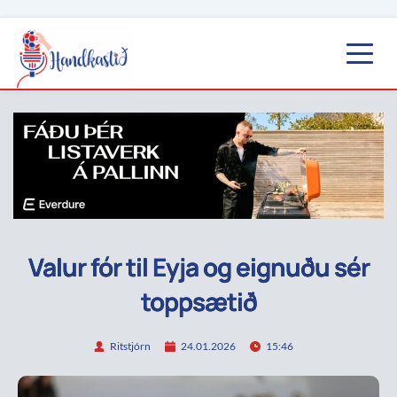
Valur fór til Eyja og eignuðu sér
toppsætið
Ritstjórn
24.01.2026
15:46