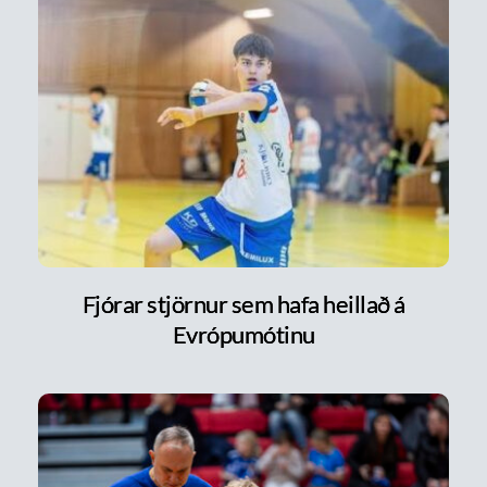
Fjórar stjörnur sem hafa heillað á
Evrópumótinu