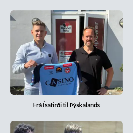
Frá Ísafirði til Þýskalands