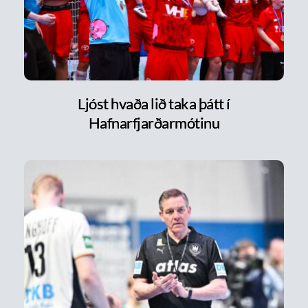
Ljóst hvaða lið taka þátt í
Hafnarfjarðarmótinu