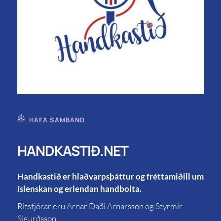
HAFA SAMBAND
HANDKASTIÐ.NET
Handkastið er hlaðvarpsþáttur og fréttamiðill um
íslenskan og erlendan handbolta.
Ritstjórar eru Arnar Daði Arnarsson og Styrmir
Sigurðsson.