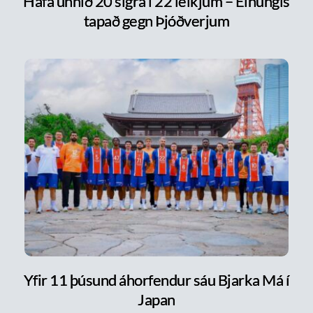
Hafa unnið 20 sigra í 22 leikjum – Einungis
tapað gegn Þjóðverjum
Yfir 11 þúsund áhorfendur sáu Bjarka Má í
Japan