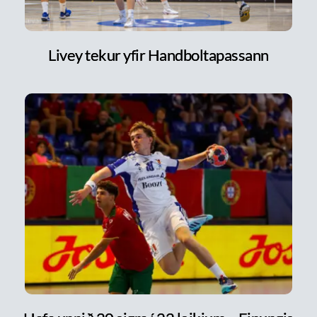
Livey tekur yfir Handboltapassann