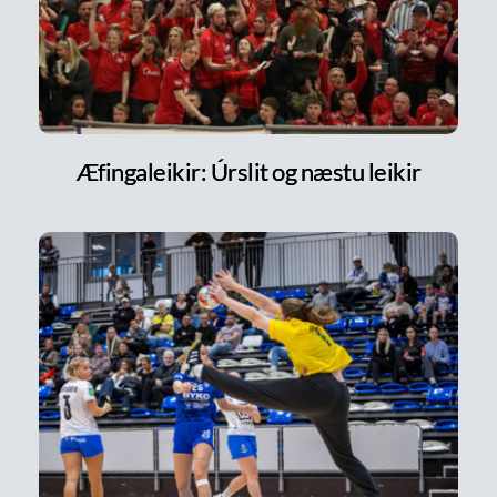
Æfingaleikir: Úrslit og næstu leikir