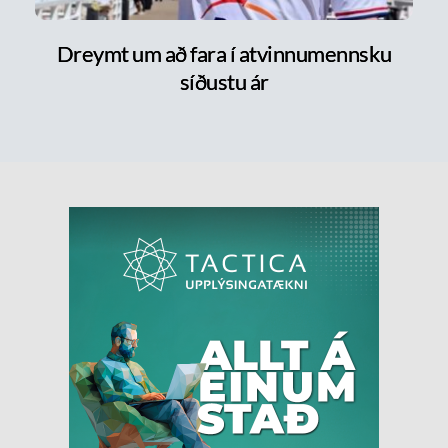
Dreymt um að fara í atvinnumennsku
síðustu ár