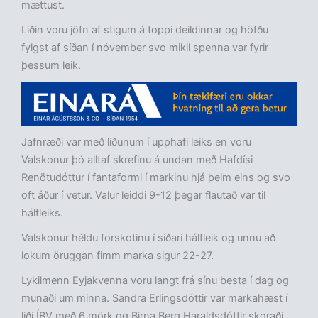
mættust.
Liðin voru jöfn af stigum á toppi deildinnar og höfðu
fylgst af síðan í nóvember svo mikil spenna var fyrir
þessum leik.
Jafnræði var með liðunum í upphafi leiks en voru
Valskonur þó alltaf skrefinu á undan með Hafdísi
Renötudóttur í fantaformi í markinu hjá þeim eins og svo
oft áður í vetur. Valur leiddi 9-12 þegar flautað var til
hálfleiks.
Valskonur héldu forskotinu í síðari hálfleik og unnu að
lokum öruggan fimm marka sigur 22-27.
Lykilmenn Eyjakvenna voru langt frá sínu besta í dag og
munaði um minna. Sandra Erlingsdóttir var markahæst í
liði ÍBV með 6 mörk og Birna Berg Haraldsdóttir skoraði