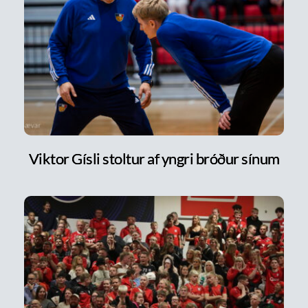
Viktor Gísli stoltur af yngri bróður sínum