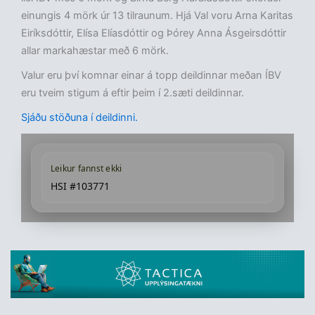
einungis 4 mörk úr 13 tilraunum. Hjá Val voru Arna Karitas
Eiríksdóttir, Elísa Elíasdóttir og Þórey Anna Ásgeirsdóttir
allar markahæstar með 6 mörk.
Valur eru því komnar einar á topp deildinnar meðan ÍBV
eru tveim stigum á eftir þeim í 2.sæti deildinnar.
Sjáðu stöðuna í deildinni.
Leikur fannst ekki
HSI #103771