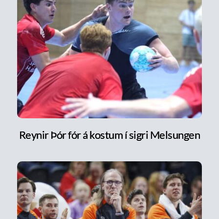
Reynir Þór fór á kostum í sigri Melsungen