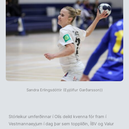
Sandra Erlingsdóttir (Eyjólfur Garðarsson))
Stórleikur umferðinnar í Olís deild kvenna fór fram í
Vestmannaeyjum í dag þar sem toppliðin, ÍBV og Valur