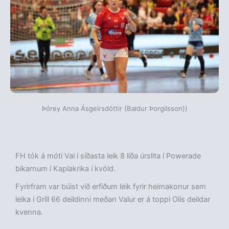
Þórey Anna Ásgeirsdóttir (Baldur Þorgilsson))
FH tók á móti Val í síðasta leik 8 liða úrslita í Powerade
bikarnum í Kaplakrika í kvöld.
Fyrirfram var búist við erfiðum leik fyrir heimakonur sem
leika í Grill 66 deildinni meðan Valur er á toppi Olís deildar
kvenna.