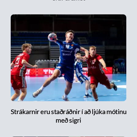
Strákarnir eru staðráðnir í að ljúka mótinu
með sigri