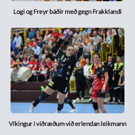
Logi og Freyr báðir með gegn Frakklandi
Víkingur í viðræðum við erlendan leikmann