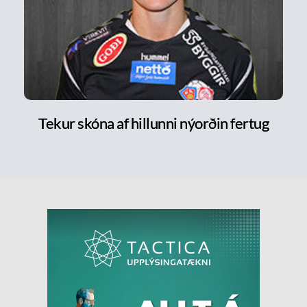
Tekur skóna af hillunni nýorðin fertug