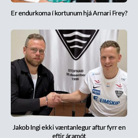
Er endurkoma í kortunum hjá Arnari Frey?
Jakob Ingi ekki væntanlegur aftur fyrr en
eftir áramót