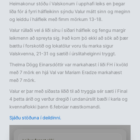
Heimakonur stóðu í Valskonum í upphafi leiks en þegar
líða fór á fyrri hálfleikinn sýndu Valur mátt sinn og meginn
og leiddu í hálfleik með fimm mörkum 13-18.
Valur rúllaði vel á liði sínu í síðari hálfleik og fengu margir
leikmenn að spreyta sig. Það kom þó ekki að sök að þær
bættu í forskotið og lokatölur voru tíu marka sigur
Valskvenna, 21-31 og sætið í úrslitahelginni tryggt.
Thelma Dögg Einarsdóttir var markahæst í liði FH í kvöld
með 7 mörk en hjá Val var Mariam Eradze markahæst
með 7 mörk.
Valur er þar með síðasta liðið til að tryggja sér sæti í Final
4 þetta árið og verður dregið í undanúrslit bæði í karla og
kvennaflokki þann 6.febrúar næstkomandi.
Sjáðu stöðuna í deildinni.