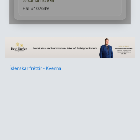
Leikur fannst ekki
HSI #107639
Íslenskar fréttir - Kvenna