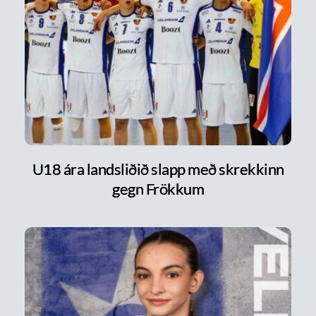
U18 ára landsliðið slapp með skrekkinn
gegn Frökkum