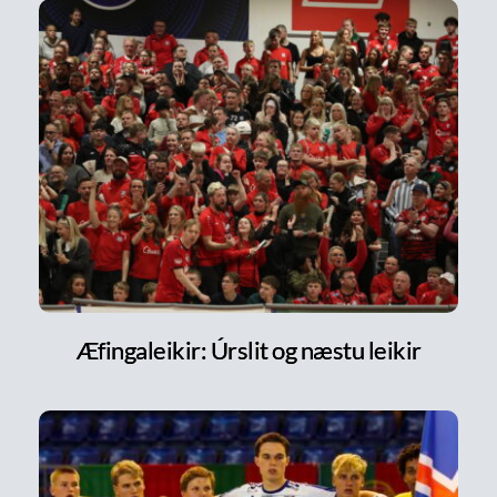
Æfingaleikir: Úrslit og næstu leikir