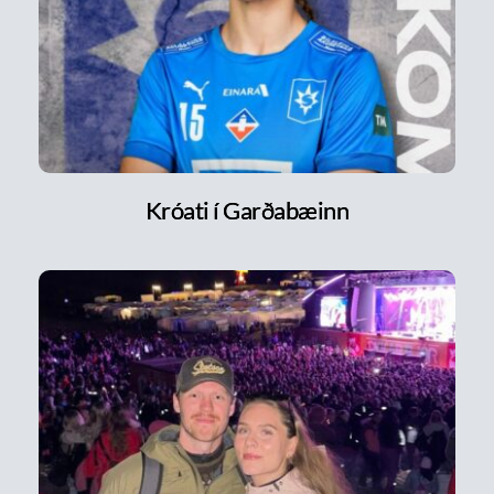
Króati í Garðabæinn