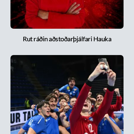
Rut ráðin aðstoðarþjálfari Hauka