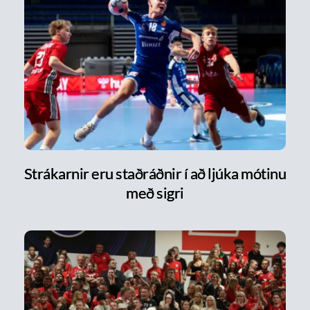
Strákarnir eru staðráðnir í að ljúka mótinu
með sigri