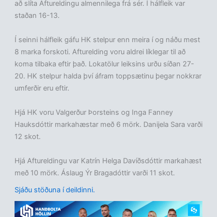
að slíta Aftureldingu almennilega frá sér. Í hálfleik var
staðan 16-13.
Í seinni hálfleik gáfu HK stelpur enn meira í og náðu mest
8 marka forskoti. Afturelding voru aldrei líklegar til að
koma tilbaka eftir það. Lokatölur leiksins urðu síðan 27-
20. HK stelpur halda því áfram toppsætinu þegar nokkrar
umferðir eru eftir.
Hjá HK voru Valgerður Þorsteins og Inga Fanney
Hauksdóttir markahæstar með 6 mörk. Danijela Sara varði
12 skot.
Hjá Aftureldingu var Katrín Helga Davíðsdóttir markahæst
með 10 mörk. Áslaug Ýr Bragadóttir varði 11 skot.
Sjáðu stöðuna í deildinni.