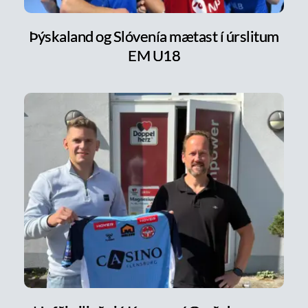
Þýskaland og Slóvenía mætast í úrslitum
EM U18