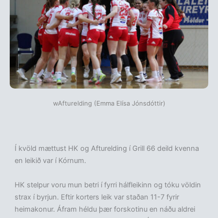
wAfturelding (Emma Elísa Jónsdóttir)
Í kvöld mættust HK og Afturelding í Grill 66 deild kvenna
en leikið var í Kórnum.
HK stelpur voru mun betri í fyrri hálfleikinn og tóku völdin
strax í byrjun. Eftir korters leik var staðan 11-7 fyrir
heimakonur. Áfram héldu þær forskotinu en náðu aldrei