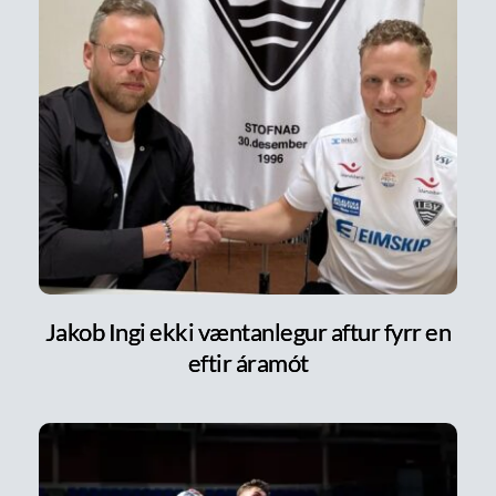
Jakob Ingi ekki væntanlegur aftur fyrr en
eftir áramót