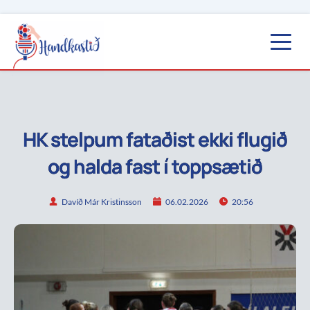
HK stelpum fataðist ekki flugið
og halda fast í toppsætið
Davíð Már Kristinsson
06.02.2026
20:56