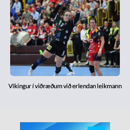
Víkingur í viðræðum við erlendan leikmann