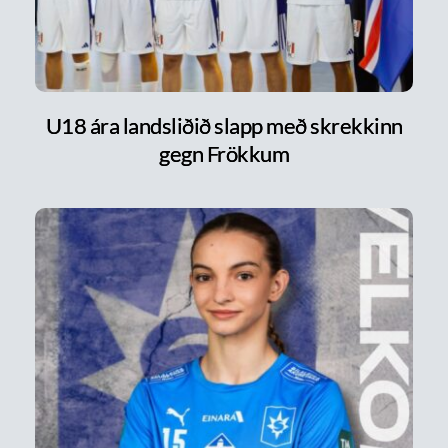
U18 ára landsliðið slapp með skrekkinn
gegn Frökkum