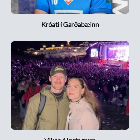
Króati í Garðabæinn