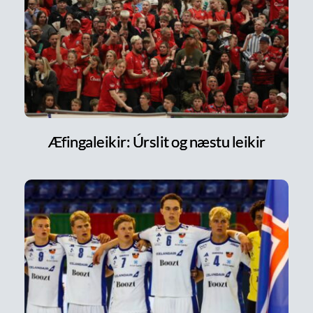
Æfingaleikir: Úrslit og næstu leikir