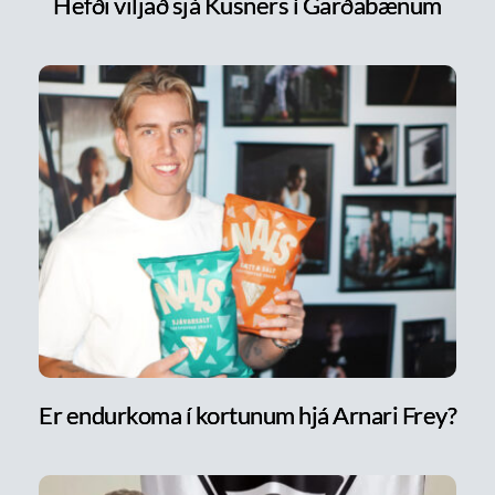
Hefði viljað sjá Kusners í Garðabænum
Er endurkoma í kortunum hjá Arnari Frey?