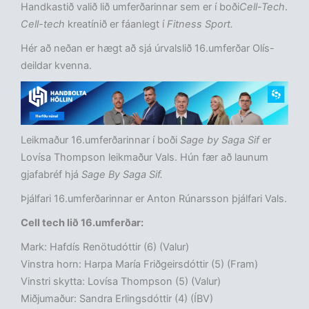
Handkastið valið lið umferðarinnar sem er í boði
Cell-Tech
.
Cell-tech
kreatínið er fáanlegt í
Fitness Sport.
Hér að neðan er hægt að sjá úrvalslið 16.umferðar Olís-
deildar kvenna.
Leikmaður 16.umferðarinnar í boði
Sage by Saga Sif
er
Lovísa Thompson leikmaður Vals. Hún fær að launum
gjafabréf hjá
Sage By Saga Sif.
Þjálfari 16.umferðarinnar er Anton Rúnarsson þjálfari Vals.
Cell tech lið 16.umferðar:
Mark: Hafdís Renötudóttir (6) (Valur)
Vinstra horn: Harpa María Friðgeirsdóttir (5) (Fram)
Vinstri skytta: Lovísa Thompson (5) (Valur)
Miðjumaður: Sandra Erlingsdóttir (4) (ÍBV)