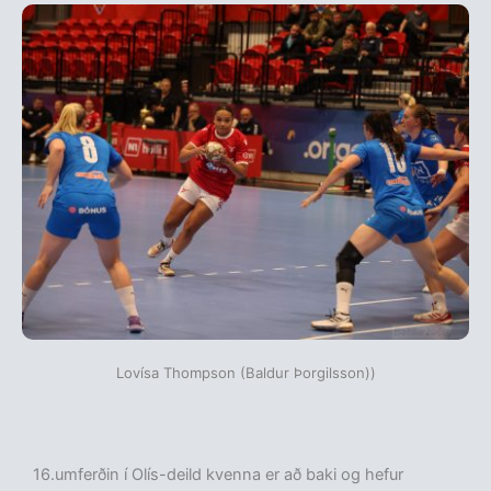
Lovísa Thompson (Baldur Þorgilsson))
16.umferðin í Olís-deild kvenna er að baki og hefur