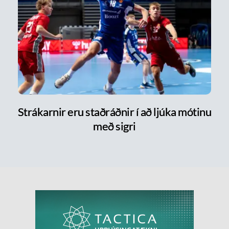
Strákarnir eru staðráðnir í að ljúka mótinu
með sigri