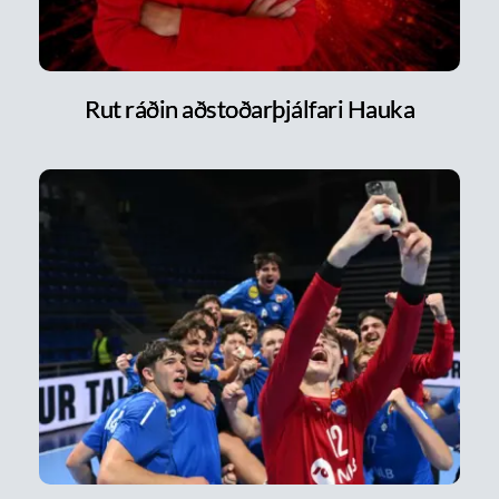
Rut ráðin aðstoðarþjálfari Hauka