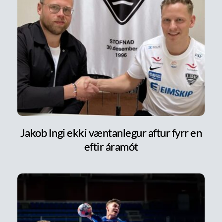
Jakob Ingi ekki væntanlegur aftur fyrr en
eftir áramót