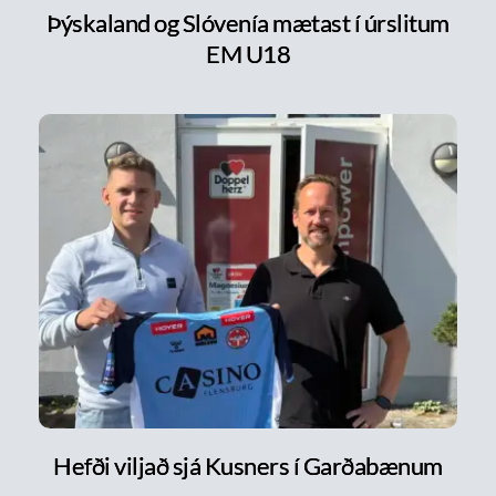
Þýskaland og Slóvenía mætast í úrslitum
EM U18
Hefði viljað sjá Kusners í Garðabænum