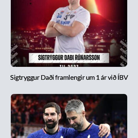
Sigtryggur Daði framlengir um 1 ár við ÍBV