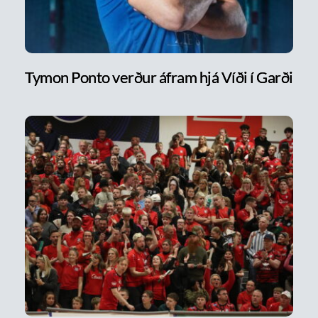
Tymon Ponto verður áfram hjá Víði í Garði