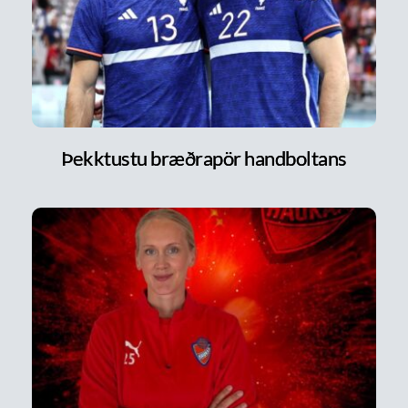
Þekktustu bræðrapör handboltans