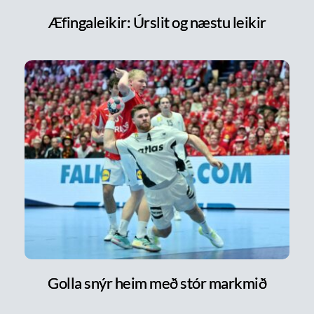
Æfingaleikir: Úrslit og næstu leikir
Golla snýr heim með stór markmið