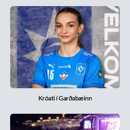
Króati í Garðabæinn