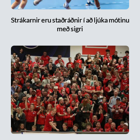
Strákarnir eru staðráðnir í að ljúka mótinu
með sigri