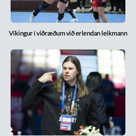
Víkingur í viðræðum við erlendan leikmann