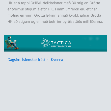
HK er á toppi Grill66-deildarinnar með 30 stig en Grótta
er tveimur stigum á eftir HK. Fimm umferðir eru eftir af
mótinu en vinni Grótta leikinn annað kvöld, jafnar Grótta
HK að stigum og er með betri innbyrðisstöðu milli liðanna.
Dagsins
,
Íslenskar fréttir - Kvenna