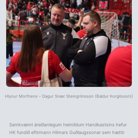
Hlynur Morthens – Dagur Snær Steingrímsson (Baldur Þorgilsson))
Samkvæmt áreiðanlegum heimildum Handkastsins hefur
HK fundið eftirmann Hilmars Guðlaugssonar sem hættir