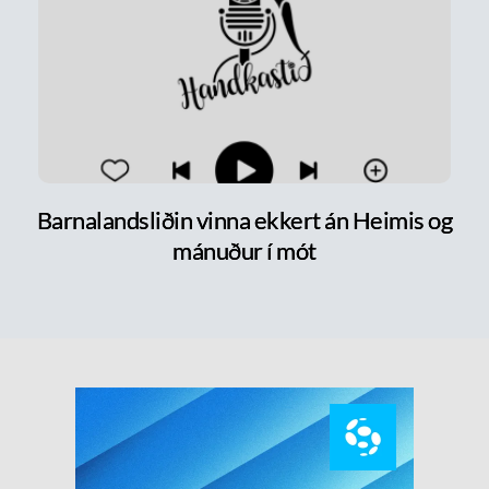
Barnalandsliðin vinna ekkert án Heimis og
mánuður í mót