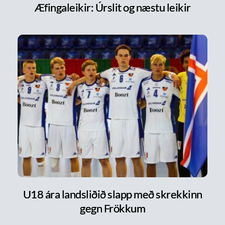
Æfingaleikir: Úrslit og næstu leikir
U18 ára landsliðið slapp með skrekkinn
gegn Frökkum