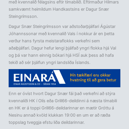
með kvennalið félagsins eftir tímabilið. Eftirmaður Hilmars
samkvæmt heimildum Handkastsins er Dagur Snær
Steingrímsson.
Dagur Snær Steingrímsson var aðstoðarþjálfari Ágústar
Jóhannssonar með kvennalið Vals í nokkur ár en þetta
verður hans fyrsta meistaraflokks verkefni sem
aðalþjálfari. Dagur hefur lengi þjálfað yngri flokka hjá Val
og þá var hann einnig bókari hjá HSÍ auk þess að hafa
tekið að sér þjálfun yngri landsliða Íslands.
Enn er óvíst hvort Dagur Snær fái það verkefni að stýra
kvennaliði HK í Olís eða Grill66-deildinni á næsta tímabili
en HK er á toppi Grill66-deildarinnar en mætir Gróttu á
Nesinu annað kvöld klukkan 19:00 en um er að ræða
toppslag tveggja efstu liða deildarinnar.