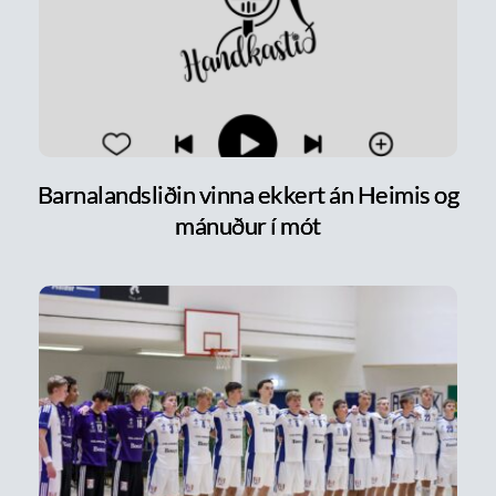
Barnalandsliðin vinna ekkert án Heimis og
mánuður í mót