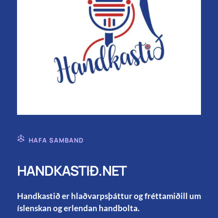
HAFA SAMBAND
HANDKASTIÐ.NET
Handkastið er hlaðvarpsþáttur og fréttamiðill um
íslenskan og erlendan handbolta.