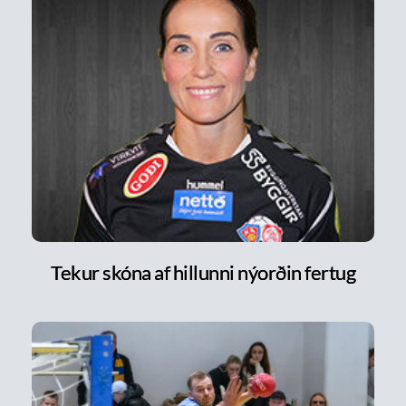
Tekur skóna af hillunni nýorðin fertug