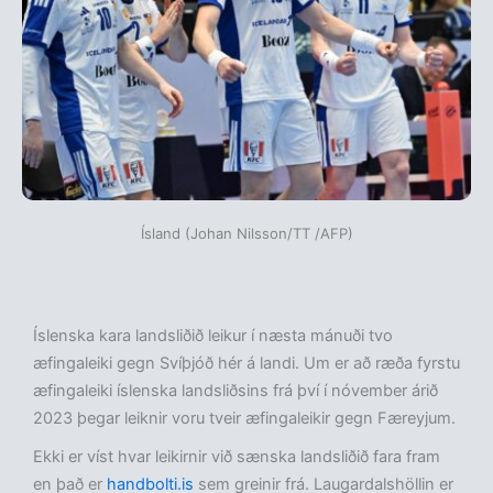
Ísland (Johan Nilsson/TT /AFP)
Íslenska kara landsliðið leikur í næsta mánuði tvo
æfingaleiki gegn Svíþjóð hér á landi. Um er að ræða fyrstu
æfingaleiki íslenska landsliðsins frá því í nóvember árið
2023 þegar leiknir voru tveir æfingaleikir gegn Færeyjum.
Ekki er víst hvar leikirnir við sænska landsliðið fara fram
en það er
handbolti.is
sem greinir frá. Laugardalshöllin er