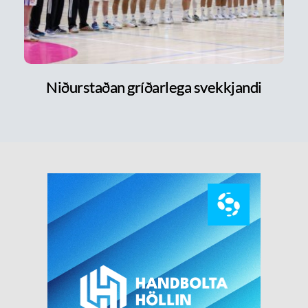
Niðurstaðan gríðarlega svekkjandi