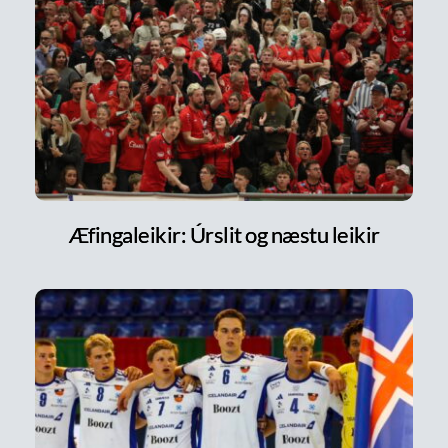
Æfingaleikir: Úrslit og næstu leikir