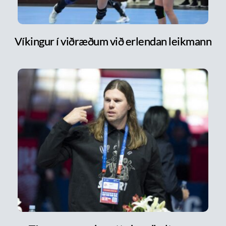
Víkingur í viðræðum við erlendan leikmann