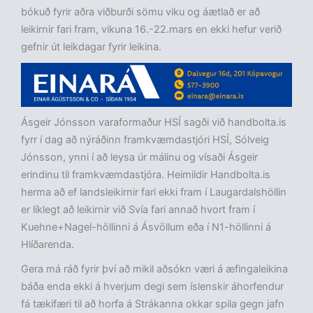
bókuð fyrir aðra viðburði sömu viku og áætlað er að
leikirnir fari fram, vikuna 16.-22.mars en ekki hefur verið
gefnir út leikdagar fyrir leikina.
Ásgeir Jónsson varaformaður HSÍ sagði við handbolta.is
fyrr í dag að nýráðinn framkvæmdastjóri HSÍ, Sólveig
Jónsson, ynni í að leysa úr málinu og vísaði Ásgeir
erindinu til framkvæmdastjóra. Heimildir Handbolta.is
herma að ef landsleikirnir fari ekki fram í Laugardalshöllin
er líklegt að leikirnir við Svía fari annað hvort fram í
Kuehne+Nagel-höllinni á Ásvöllum eða í N1-höllinni á
Hlíðarenda.
Gera má ráð fyrir því að mikil aðsókn væri á æfingaleikina
báða enda ekki á hverjum degi sem íslenskir áhorfendur
fá tækifæri til að horfa á Strákanna okkar spila gegn jafn