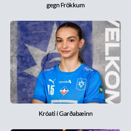
gegn Frökkum
Króati í Garðabæinn