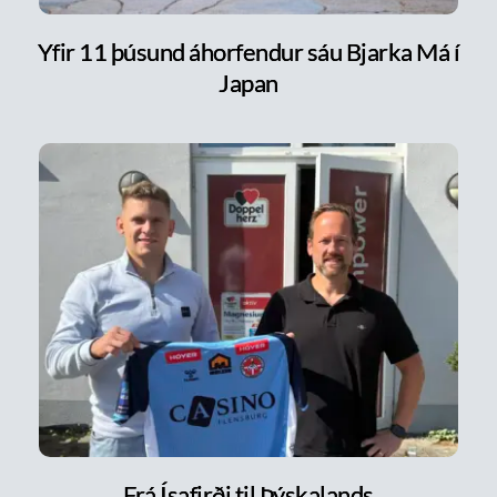
Yfir 11 þúsund áhorfendur sáu Bjarka Má í
Japan
Frá Ísafirði til Þýskalands