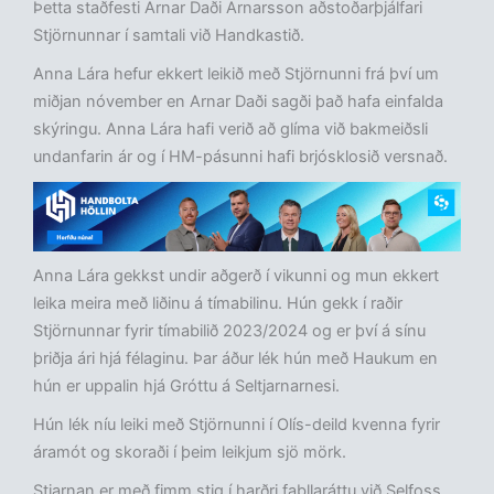
Þetta staðfesti Arnar Daði Arnarsson aðstoðarþjálfari
Stjörnunnar í samtali við Handkastið.
Anna Lára hefur ekkert leikið með Stjörnunni frá því um
miðjan nóvember en Arnar Daði sagði það hafa einfalda
skýringu. Anna Lára hafi verið að glíma við bakmeiðsli
undanfarin ár og í HM-pásunni hafi brjósklosið versnað.
Anna Lára gekkst undir aðgerð í vikunni og mun ekkert
leika meira með liðinu á tímabilinu. Hún gekk í raðir
Stjörnunnar fyrir tímabilið 2023/2024 og er því á sínu
þriðja ári hjá félaginu. Þar áður lék hún með Haukum en
hún er uppalin hjá Gróttu á Seltjarnarnesi.
Hún lék níu leiki með Stjörnunni í Olís-deild kvenna fyrir
áramót og skoraði í þeim leikjum sjö mörk.
Stjarnan er með fimm stig í harðri fabllaráttu við Selfoss