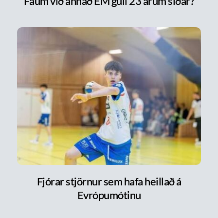
Fáum við annað EM gull 23 árum síðar?
Fjórar stjörnur sem hafa heillað á
Evrópumótinu