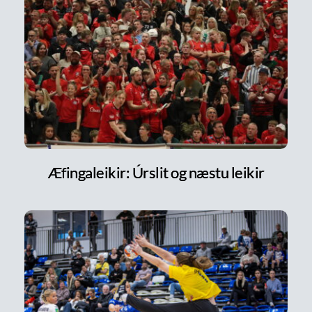
Æfingaleikir: Úrslit og næstu leikir