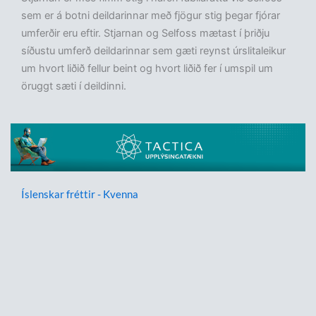
sem er á botni deildarinnar með fjögur stig þegar fjórar
umferðir eru eftir. Stjarnan og Selfoss mætast í þriðju
síðustu umferð deildarinnar sem gæti reynst úrslitaleikur
um hvort liðið fellur beint og hvort liðið fer í umspil um
öruggt sæti í deildinni.
Íslenskar fréttir - Kvenna