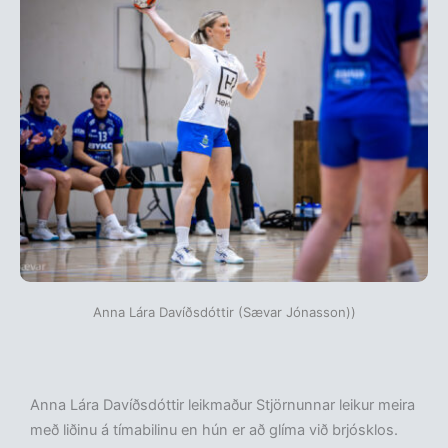
Anna Lára Davíðsdóttir (Sævar Jónasson))
Anna Lára Davíðsdóttir leikmaður Stjörnunnar leikur meira
með liðinu á tímabilinu en hún er að glíma við brjósklos.