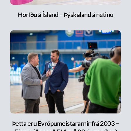
Horfðu á Ísland – Þýskaland á netinu
Þetta eru Evrópumeistararnir frá 2003 –