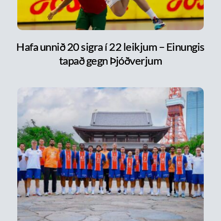
Hafa unnið 20 sigra í 22 leikjum – Einungis
tapað gegn Þjóðverjum