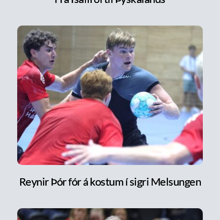
Reynir Þór fór á kostum í sigri Melsungen