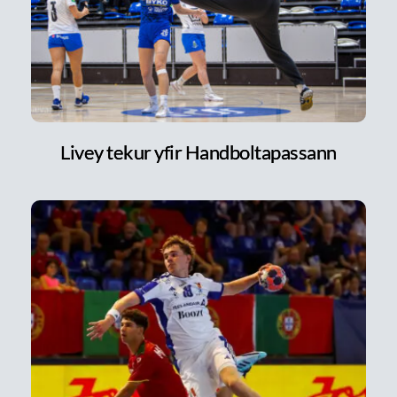
Livey tekur yfir Handboltapassann