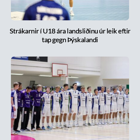
Strákarnir í U18 ára landsliðinu úr leik eftir
tap gegn Þýskalandi