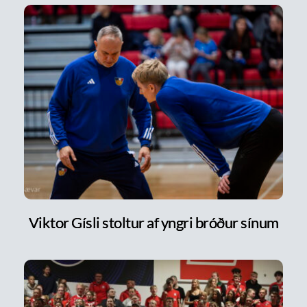
Viktor Gísli stoltur af yngri bróður sínum