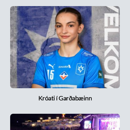
Króati í Garðabæinn