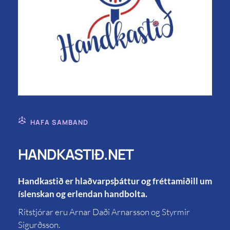
HAFA SAMBAND
HANDKASTIÐ.NET
Handkastið er hlaðvarpsþáttur og fréttamiðill um
íslenskan og erlendan handbolta.
Ritstjórar eru Arnar Daði Arnarsson og Styrmir
Sigurðsson.