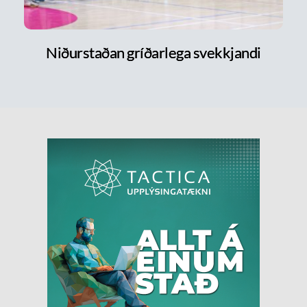
Niðurstaðan gríðarlega svekkjandi