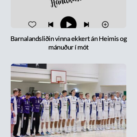
Barnalandsliðin vinna ekkert án Heimis og
mánuður í mót