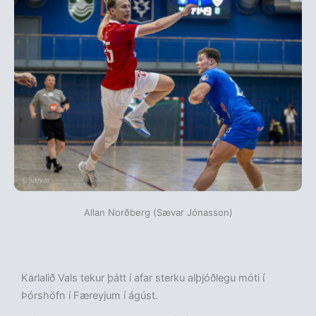
Allan Norðberg (Sævar Jónasson)
Karlalið Vals tekur þátt í afar sterku alþjóðlegu móti í
Þórshöfn í Færeyjum í ágúst.