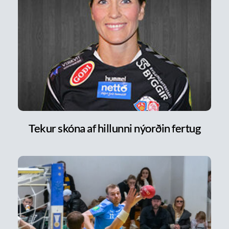
Tekur skóna af hillunni nýorðin fertug