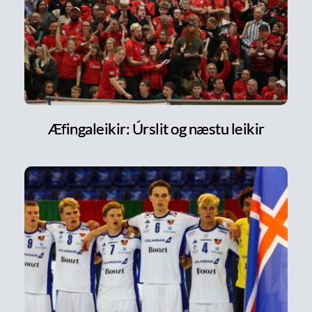
Æfingaleikir: Úrslit og næstu leikir