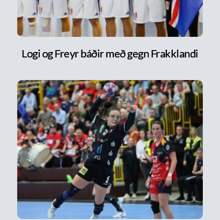
Logi og Freyr báðir með gegn Frakklandi