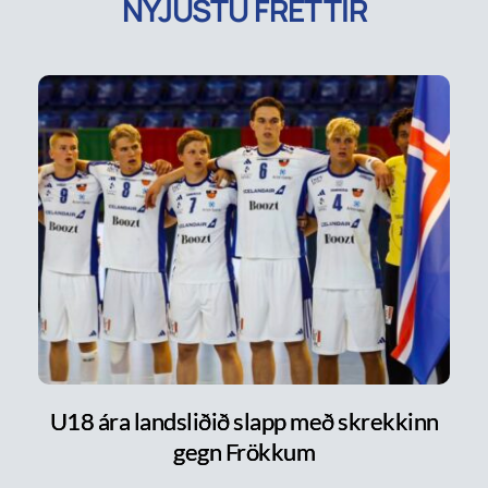
NÝJUSTU FRÉTTIR
U18 ára landsliðið slapp með skrekkinn
gegn Frökkum