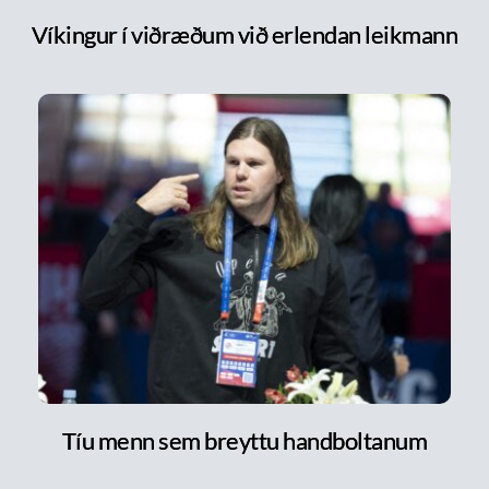
Víkingur í viðræðum við erlendan leikmann
Tíu menn sem breyttu handboltanum