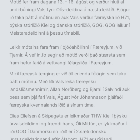
Mótið fer fram dagana 13. - 16. ágúst og verður hluti af
undirbúningi Vals fyrir Olís-deildina á næstu leiktíð. Fjögur
lið taka þátt á mótinu en auk Vals verður færeyska lið H71,
þýska stórliðið Kiel og danska stórliðið, GOG. GOG leikur í
Meistaradeildinni á þessu tímabili.
Leikir mótsins fara fram í þjóðahöllinni í Færeyjum, við
Tjarnir. Á vef in.fo segir að mótið verði það stærsta sem
fram hefur farið á vettvangi félagsliða í Færeyjum.
Mikil færeysk tenging er við öll erlendu félögin sem taka
þátt í mótinu. Með liði Vals leika færeysku
landsliðsmennirnir, Allan Norðberg og Bjarni í Selvindi auk
þess sem þjálfari Vals, Ágúst Þór Jóhannsson þjálfaði
færeyska kvennalandsliðið á sínum tíma.
Elias Ellefsen á Skipagøtu er leikmaður THW Kiel í þýsku
úrvalsdeildinni og frændi hans, Óli Mittún, er lykilmaður í
liði GOG í Danmörku en liðið er í 2.sæti dönsku
úrvalsdeildarinnar á eftir Álaborg. H71 eru ríkjandi