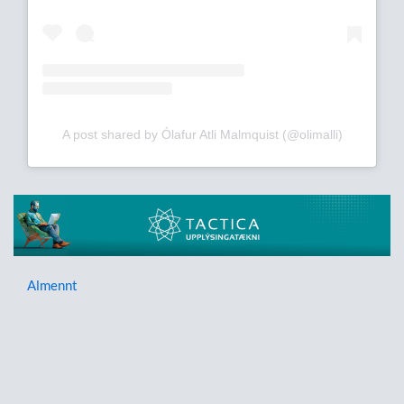
A post shared by Ólafur Atli Malmquist (@olimalli)
Almennt