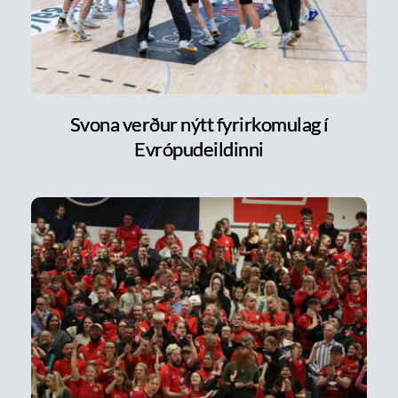
Svona verður nýtt fyrirkomulag í
Evrópudeildinni