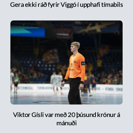
Gera ekki ráð fyrir Viggó í upphafi tímabils
Viktor Gísli var með 20 þúsund krónur á
mánuði