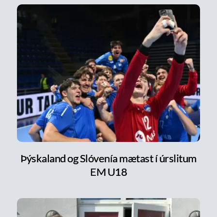
Þýskaland og Slóvenía mætast í úrslitum
EM U18