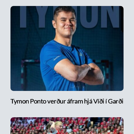
Tymon Ponto verður áfram hjá Víði í Garði