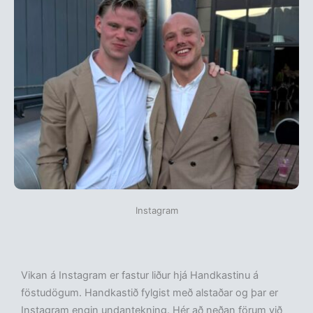
Instagram
Vikan á Instagram er fastur liður hjá Handkastinu á
föstudögum. Handkastið fylgist með alstaðar og þar er
Instagram engin undantekning. Hér að neðan förum við