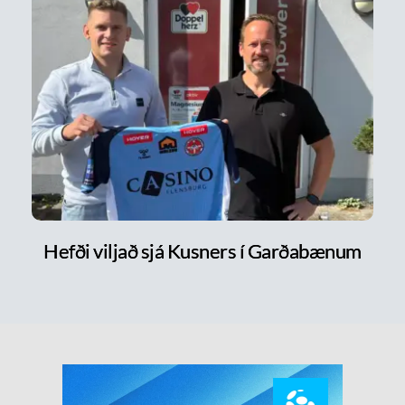
Hefði viljað sjá Kusners í Garðabænum