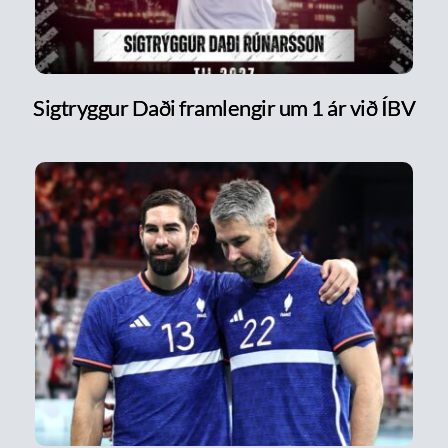
Sigtryggur Daði framlengir um 1 ár við ÍBV