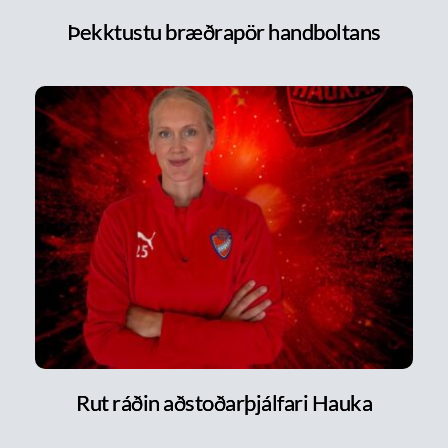
Þekktustu bræðrapör handboltans
Rut ráðin aðstoðarþjálfari Hauka