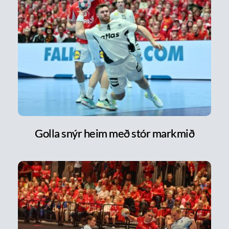
Golla snýr heim með stór markmið