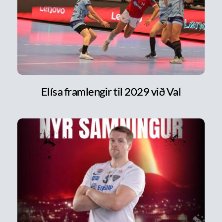
Elísa framlengir til 2029 við Val