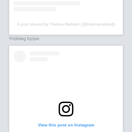
A post shared by Thelma Melsteð (@thelmamelsted)
Yndisleg byrjun
View this post on Instagram