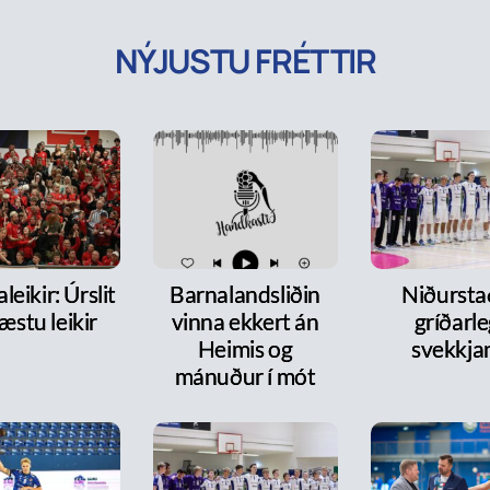
NÝJUSTU FRÉTTIR
leikir: Úrslit
Barnalandsliðin
Niðurst
æstu leikir
vinna ekkert án
gríðarl
Heimis og
svekkja
mánuður í mót