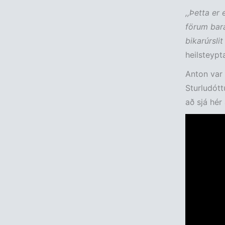
,,Þetta er
förum bara
bikarúrslit
heilsteypt
Anton var 
Sturludóttu
að sjá hér