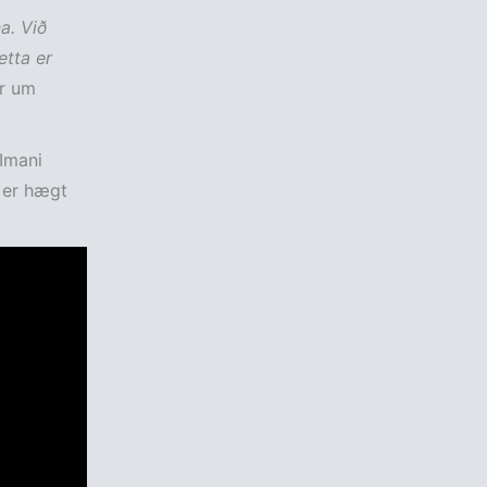
a. Við
etta er
r um
 Imani
n er hægt