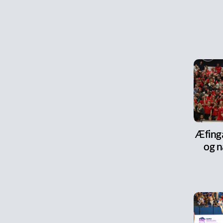
Æfinga
og n