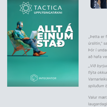
,,Þetta er
úrslitin," 
Þór í unda
að hafa ver
,,Við byrj
flýta okku
Varnarleik
spiluðum be
Valur mæti
laugardagi