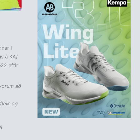
nar í
ns á KA/
22 eftir
 vorum að
fleik og
á