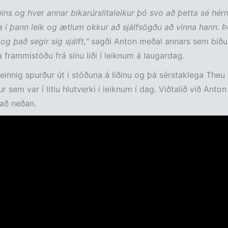
 eins og hver annar bikarúrslitaleikur þó svo að þetta sé hérn
 í þann leik og ætlum okkur að sjálfsögðu að vinna hann. Þ
 og það segir sig sjálft,"
sagði Anton meðal annars sem biðu
a frammistöðu frá sínu liði í leiknum á laugardag.
einnig spurður út í stöðuna á liðinu og þá sérstaklega Theu
r sem var í litlu hlutverki í leiknum í dag. Viðtalið við Anto
 að neðan.