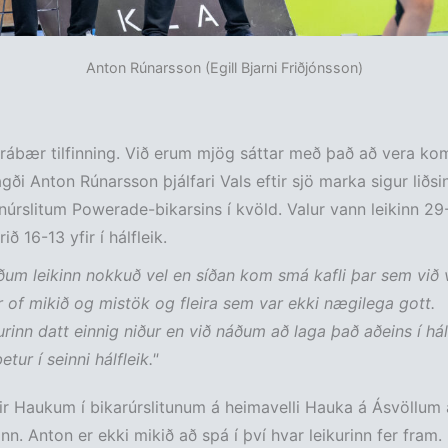
Anton Rúnarsson (Egill Bjarni Friðjónsson)
 frábær tilfinning. Við erum mjög sáttar með það að vera kom
sagði Anton Rúnarsson þjálfari Vals eftir sjö marka sigur liðsi
núrslitum Powerade-bikarsins í kvöld. Valur vann leikinn 29-
ið 16-13 yfir í hálfleik.
uðum leikinn nokkuð vel en síðan kom smá kafli þar sem við
r of mikið og mistök og fleira sem var ekki nægilega gott.
urinn datt einnig niður en við náðum að laga það aðeins í hál
tur í seinni hálfleik."
r Haukum í bikarúrslitunum á heimavelli Hauka á Ásvöllum 
nn. Anton er ekki mikið að spá í því hvar leikurinn fer fram.