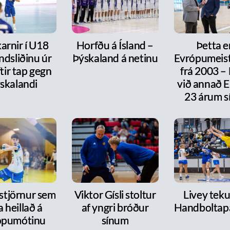
arnir í U18
Horfðu á Ísland –
Þetta e
ndsliðinu úr
Þýskaland á netinu
Evrópumeist
ftir tap gegn
frá 2003 –
skalandi
við annað E
23 árum s
 stjörnur sem
Viktor Gísli stoltur
Livey tekur
a heillað á
af yngri bróður
Handboltap
ópumótinu
sínum