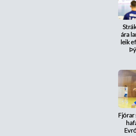
Strák
ára la
leik e
Þý
Fjórar
haf
Evr