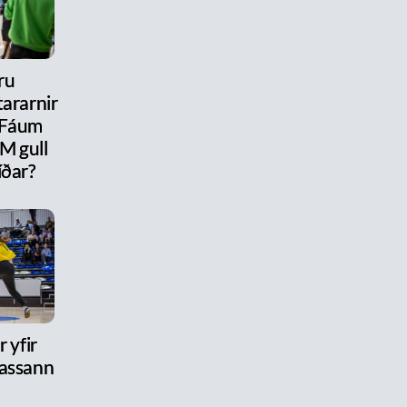
ru
ararnir
 Fáum
M gull
íðar?
 yfir
assann