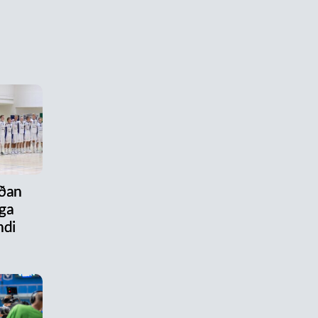
aðan
ega
ndi