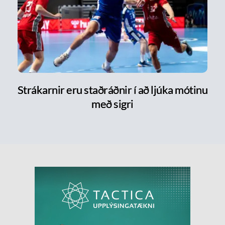
Strákarnir eru staðráðnir í að ljúka mótinu
með sigri