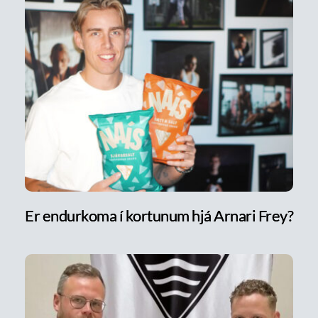
Er endurkoma í kortunum hjá Arnari Frey?