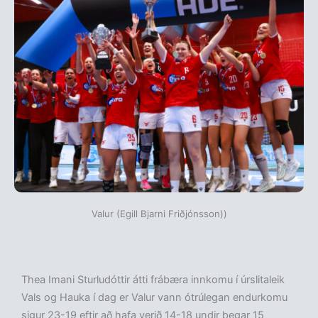
Valur (Egill Bjarni Friðjónsson))
Thea Imani Sturludóttir átti frábæra innkomu í úrslitaleik
Vals og Hauka í dag er Valur vann ótrúlegan endurkomu
sigur 23-19 eftir að hafa verið 14-18 undir þegar 15