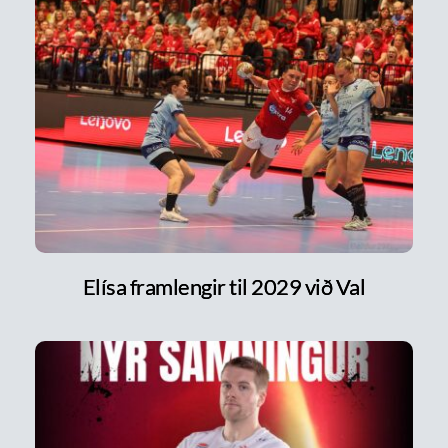
Elísa framlengir til 2029 við Val