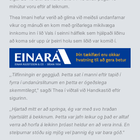
mínútur voru eftir af leiknum.
Thea Imani hefur verið að glíma við meiðsli undanfarnar
vikur og mánuði en kom með gríðarlega mikilvæga
innkomu inn í lið Vals í seinni hálfleik sem hjálpaði liðinu
að koma sér upp úr þeirri holu sem liðið var komið í.
,,Tilfinningin er geggjuð. Þetta sat í manni eftir tapið í
fyrra í undanúrslitunum en þetta er ógeðslega
skemmtilegt
," sagði Thea í viðtali við Handkastið eftir
sigurinn.
,,Hjartað mitt er að springa, ég var með svo hraðan
hjartslátt á bekknum. Þetta var jafn leikur og það er alltaf
verra að horfa á leikinn þróast heldur en að vera inná. En
stelpurnar stóðu sig mjög vel þannig ég var bara góð."