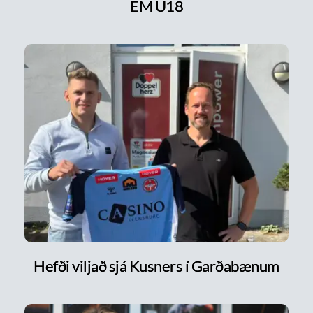
EM U18
Hefði viljað sjá Kusners í Garðabænum