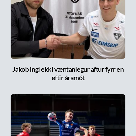
Jakob Ingi ekki væntanlegur aftur fyrr en
eftir áramót