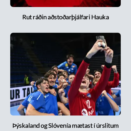
Rut ráðin aðstoðarþjálfari Hauka
Þýskaland og Slóvenía mætast í úrslitum