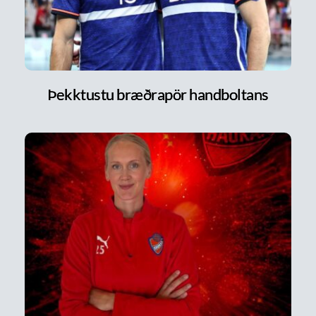
Þekktustu bræðrapör handboltans