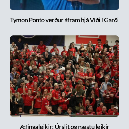
Tymon Ponto verður áfram hjá Víði í Garði
Æfingaleikir: Úrslit og næstu leikir