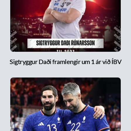
Sigtryggur Daði framlengir um 1 ár við ÍBV