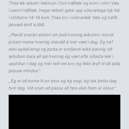
Thea lék ekkert í leiknum í fyrri hálfleik og kom í vörn Vals
í seinni hálfleik. Þegar ekkert gekk upp sóknarlega hjá Val
í stöðunni 14-18 kom Thea inn í sóknarleik Vals og hafði
jákvæð áhrif á liðið.
,,Planið snerist ekkert um það hvernig leikurinn myndi
þróast meira hvernig standið á mér væri í dag. Ég hef
ekki spilað lengi og þetta er krefjandi leikir þannig við
ætluðum bara að sjá hvernig ég væri eftir síðasta leik í
upphitun í dag og mér leið vel svo ég fékk leyfi til að spila
þessar mínútur."
,,Ég er að koma til en eins og ég segi, ég tek þetta dag
fyrir dag. Við erum að passa að fara ekki fram úr okkur."