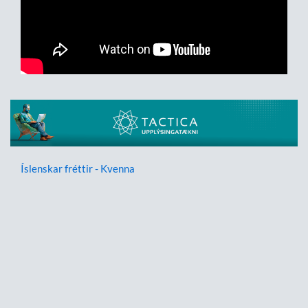
Íslenskar fréttir - Kvenna