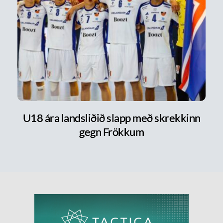
U18 ára landsliðið slapp með skrekkinn
gegn Frökkum