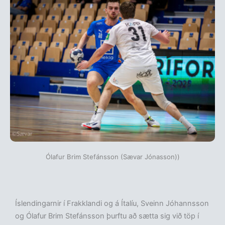
Ólafur Brim Stefánsson (Sævar Jónasson))
Íslendingarnir í Frakklandi og á Ítalíu, Sveinn Jóhannsson
og Ólafur Brim Stefánsson þurftu að sætta sig við töp í