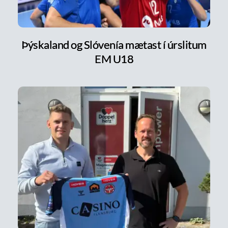
Þýskaland og Slóvenía mætast í úrslitum
EM U18