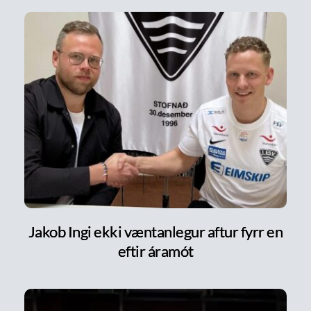
Jakob Ingi ekki væntanlegur aftur fyrr en
eftir áramót