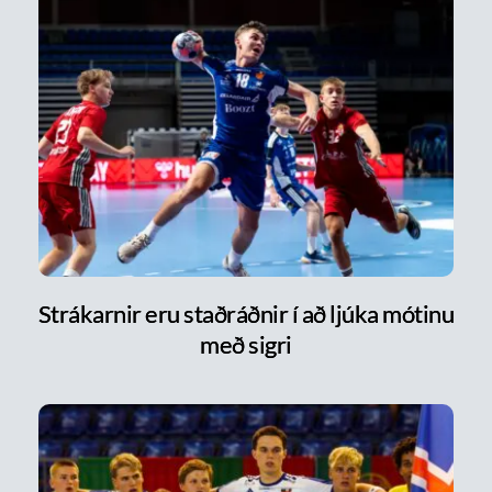
Strákarnir eru staðráðnir í að ljúka mótinu
með sigri