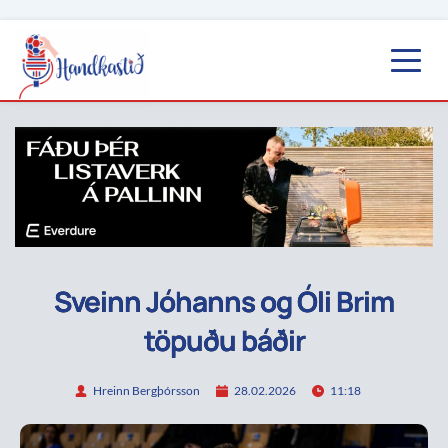
Sveinn Jóhanns og Óli Brim
töpuðu báðir
Hreinn Bergþórsson
28.02.2026
11:18