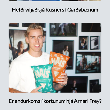
Hefði viljað sjá Kusners í Garðabænum
Er endurkoma í kortunum hjá Arnari Frey?