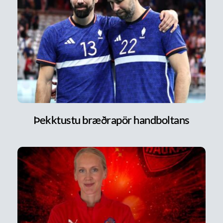
Þekktustu bræðrapör handboltans