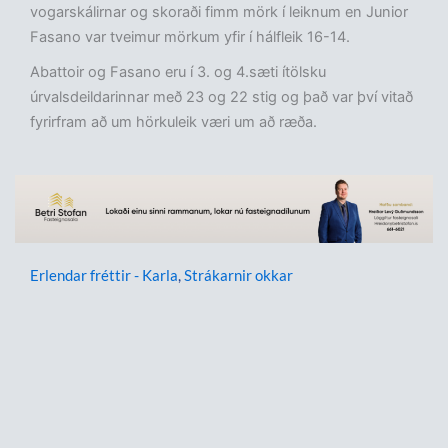
vogarskálirnar og skoraði fimm mörk í leiknum en Junior
Fasano var tveimur mörkum yfir í hálfleik 16-14.
Abattoir og Fasano eru í 3. og 4.sæti ítölsku
úrvalsdeildarinnar með 23 og 22 stig og það var því vitað
fyrirfram að um hörkuleik væri um að ræða.
Erlendar fréttir - Karla
,
Strákarnir okkar