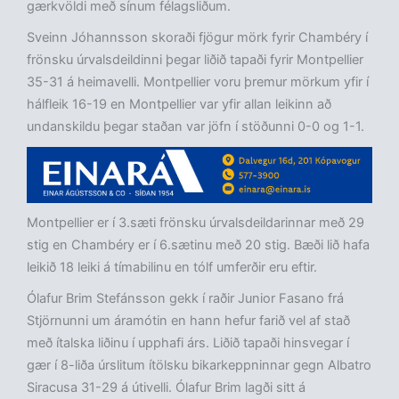
gærkvöldi með sínum félagsliðum.
Sveinn Jóhannsson skoraði fjögur mörk fyrir Chambéry í
frönsku úrvalsdeildinni þegar liðið tapaði fyrir Montpellier
35-31 á heimavelli. Montpellier voru þremur mörkum yfir í
hálfleik 16-19 en Montpellier var yfir allan leikinn að
undanskildu þegar staðan var jöfn í stöðunni 0-0 og 1-1.
Montpellier er í 3.sæti frönsku úrvalsdeildarinnar með 29
stig en Chambéry er í 6.sætinu með 20 stig. Bæði lið hafa
leikið 18 leiki á tímabilinu en tólf umferðir eru eftir.
Ólafur Brim Stefánsson gekk í raðir Junior Fasano frá
Stjörnunni um áramótin en hann hefur farið vel af stað
með ítalska liðinu í upphafi árs. Liðið tapaði hinsvegar í
gær í 8-liða úrslitum ítölsku bikarkeppninnar gegn Albatro
Siracusa 31-29 á útivelli. Ólafur Brim lagði sitt á