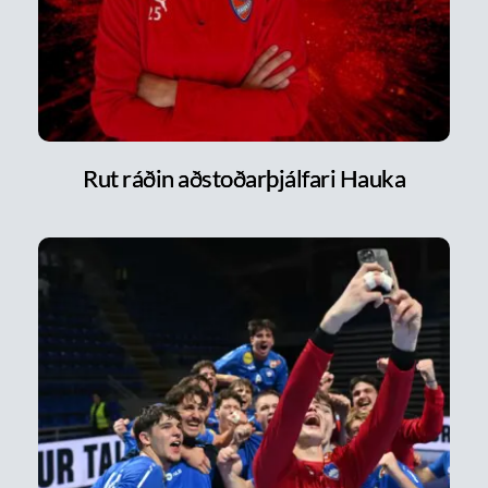
Rut ráðin aðstoðarþjálfari Hauka