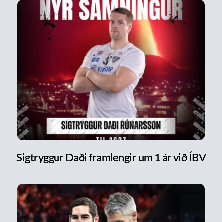
Sigtryggur Daði framlengir um 1 ár við ÍBV