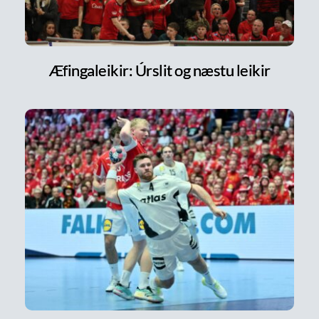
Æfingaleikir: Úrslit og næstu leikir