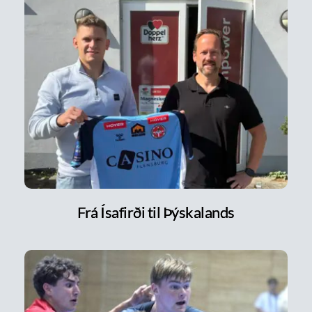
Frá Ísafirði til Þýskalands