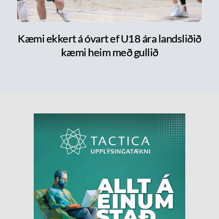
Kæmi ekkert á óvart ef U18 ára landsliðið
kæmi heim með gullið