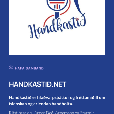
HAFA SAMBAND
HANDKASTIÐ.NET
Handkastið er hlaðvarpsþáttur og fréttamiðill um
íslenskan og erlendan handbolta.
Ritstjórar eru Arnar Daði Arnarsson og Styrmir