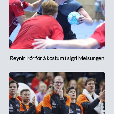
Reynir Þór fór á kostum í sigri Melsungen