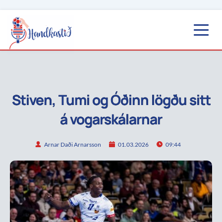
Stiven, Tumi og Óðinn lögðu sitt
á vogarskálarnar
Arnar Daði Arnarsson
01.03.2026
09:44