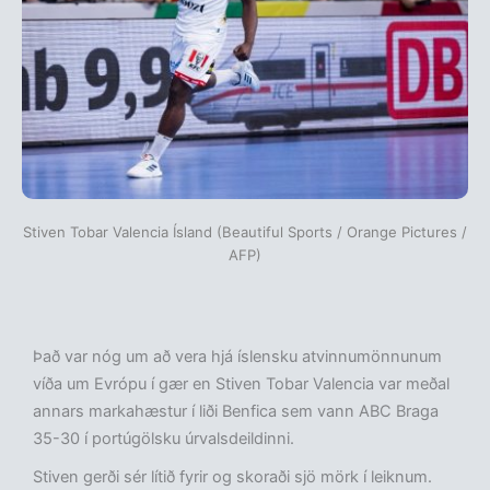
Stiven Tobar Valencia Ísland (Beautiful Sports / Orange Pictures /
AFP)
Það var nóg um að vera hjá íslensku atvinnumönnunum
víða um Evrópu í gær en Stiven Tobar Valencia var meðal
annars markahæstur í liði Benfica sem vann ABC Braga
35-30 í portúgölsku úrvalsdeildinni.
Stiven gerði sér lítið fyrir og skoraði sjö mörk í leiknum.