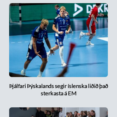
Þjálfari Þýskalands segir íslenska liðið það
sterkasta á EM