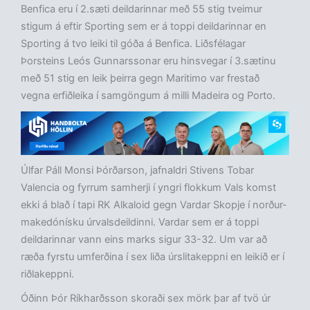
Benfica eru í 2.sæti deildarinnar með 55 stig tveimur
stigum á eftir Sporting sem er á toppi deildarinnar en
Sporting á tvo leiki til góða á Benfica. Liðsfélagar
Þorsteins Leós Gunnarssonar eru hinsvegar í 3.sætinu
með 51 stig en leik þeirra gegn Maritimo var frestað
vegna erfiðleika í samgöngum á milli Madeira og Porto.
Úlfar Páll Monsi Þórðarson, jafnaldri Stivens Tobar
Valencia og fyrrum samherji í yngri flokkum Vals komst
ekki á blað í tapi RK Alkaloid gegn Vardar Skopje í norður-
makedónísku úrvalsdeildinni. Vardar sem er á toppi
deildarinnar vann eins marks sigur 33-32. Um var að
ræða fyrstu umferðina í sex liða úrslitakeppni en leikið er í
riðlakeppni.
Óðinn Þór Ríkharðsson skoraði sex mörk þar af tvö úr