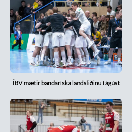
ÍBV mætir bandaríska landsliðinu í ágúst