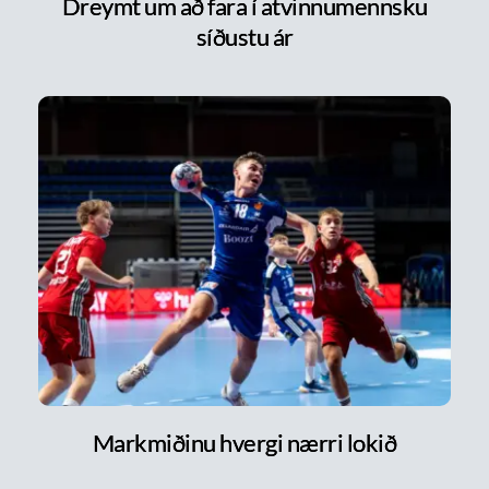
Dreymt um að fara í atvinnumennsku
síðustu ár
Markmiðinu hvergi nærri lokið