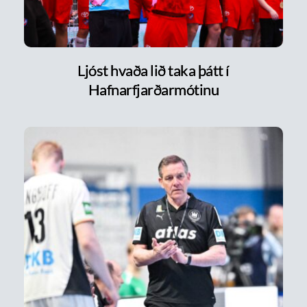
Ljóst hvaða lið taka þátt í
Hafnarfjarðarmótinu