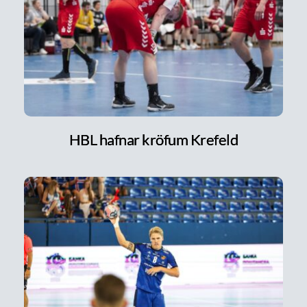
HBL hafnar kröfum Krefeld