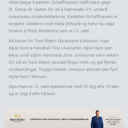
vítum þegar Kadetten Schaffhausen hafði betur gegn
St. Otmar St. Gallen 33-30 á heimavelli í 23. umferð
svissnesku úrvalsdeildarinnar. Kadetten Schaffhausen er
langefst í deildinni með mikla yfirburði og hefur tíu stiga
forskot á Pfadi Winterthur sem er í 2. sæti.
Að lokum fór Tumi Steinn Rúnarsson á kostum í sigri
Alpla Hard á Handball Tirol í Austurríki. Alpla Hard sem
leikur undir stjórn Hannesar Jóns Jónssonar vann leikinn
33-28 en Tumi Steinn skoraði fjögur mörk og gaf fjórtán
stoðsendingar. Tryggvi Garðar Jónsson skoraði ekki fyrir
Alpla Hard í leiknum.
Alpa Hard er í 2. sæti deildarinnar með 18 stig eftir 15 leiki
og er stigi á eftir Ferlach.