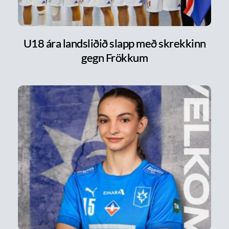
U18 ára landsliðið slapp með skrekkinn
gegn Frökkum