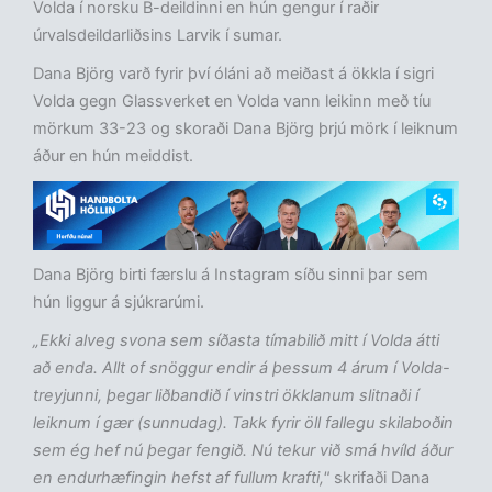
Volda í norsku B-deildinni en hún gengur í raðir
úrvalsdeildarliðsins Larvik í sumar.
Dana Björg varð fyrir því óláni að meiðast á ökkla í sigri
Volda gegn Glassverket en Volda vann leikinn með tíu
mörkum 33-23 og skoraði Dana Björg þrjú mörk í leiknum
áður en hún meiddist.
Dana Björg birti færslu á Instagram síðu sinni þar sem
hún liggur á sjúkrarúmi.
„Ekki alveg svona sem síðasta tímabilið mitt í Volda átti
að enda. Allt of snöggur endir á þessum 4 árum í Volda-
treyjunni, þegar liðbandið í vinstri ökklanum slitnaði í
leiknum í gær (sunnudag). Takk fyrir öll fallegu skilaboðin
sem ég hef nú þegar fengið. Nú tekur við smá hvíld áður
en endurhæfingin hefst af fullum krafti,"
skrifaði Dana