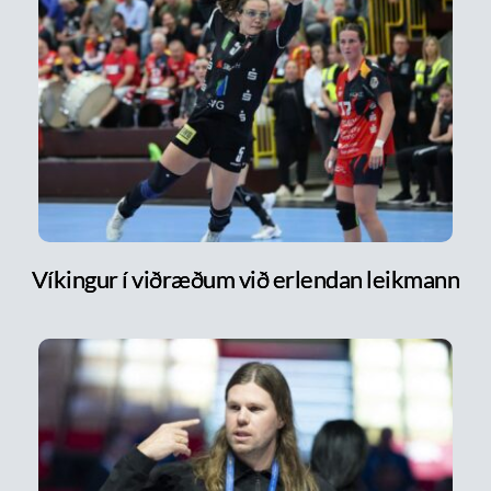
Víkingur í viðræðum við erlendan leikmann