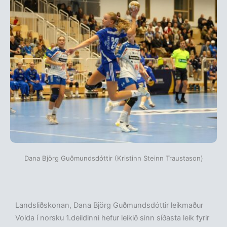
Dana Björg Guðmundsdóttir (Kristinn Steinn Traustason)
Landsliðskonan, Dana Björg Guðmundsdóttir leikmaður
Volda í norsku 1.deildinni hefur leikið sinn síðasta leik fyrir