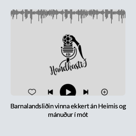
Barnalandsliðin vinna ekkert án Heimis og
mánuður í mót