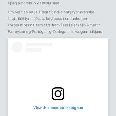
Björg á norsku við færslu sína.
Um væri að ræða slæm tíðindi einnig fyrir íslenska
landsliðið fyrir síðustu leiki þess í undankeppni
Evrópumótsins sem fara fram í apríl þegar liðið mætir
Færeyjum og Portúgal í gríðarlega mikilvægum leikjum.
View this post on Instagram