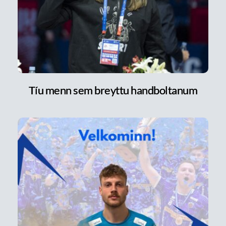
Tíu menn sem breyttu handboltanum