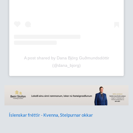
A post shared by Dana Björg Guðmundsdòttir
(@dana_bjorg)
Íslenskar fréttir - Kvenna
,
Stelpurnar okkar