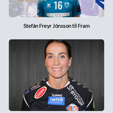
Stefán Freyr Jónsson til Fram