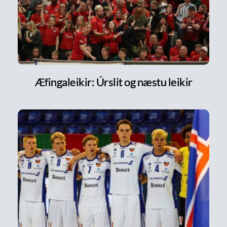
Æfingaleikir: Úrslit og næstu leikir