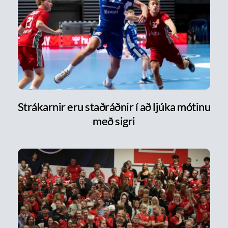
Strákarnir eru staðráðnir í að ljúka mótinu
með sigri