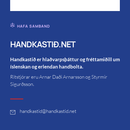
HAFA SAMBAND
HANDKASTIÐ.NET
Handkastið er hlaðvarpsþáttur og fréttamiðill um
íslenskan og erlendan handbolta.
Ritstjórar eru Arnar Daði Arnarsson og Styrmir
Sigurðsson.
handkastid
@handkastid.net