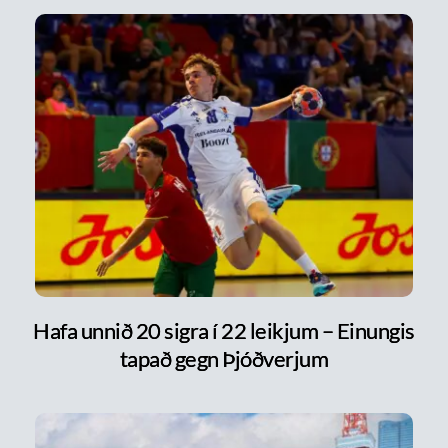
Hafa unnið 20 sigra í 22 leikjum – Einungis
tapað gegn Þjóðverjum