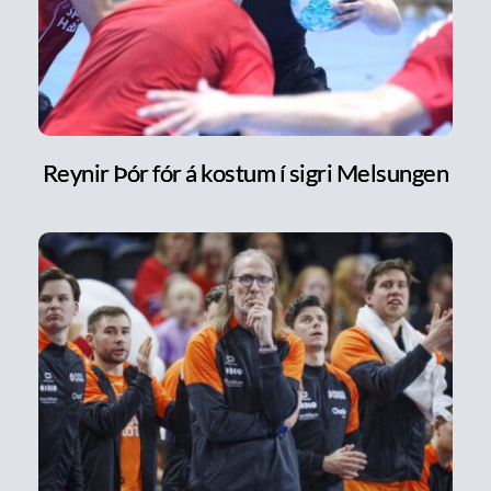
Reynir Þór fór á kostum í sigri Melsungen