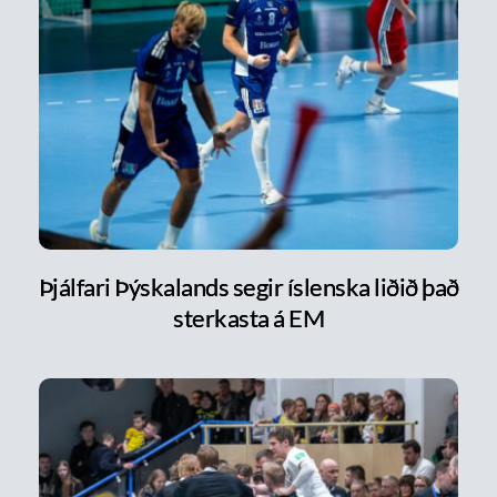
Þjálfari Þýskalands segir íslenska liðið það
sterkasta á EM