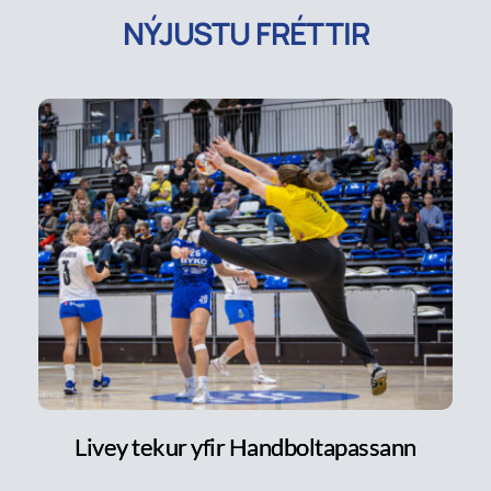
NÝJUSTU FRÉTTIR
Livey tekur yfir Handboltapassann