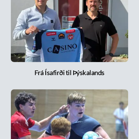
Frá Ísafirði til Þýskalands