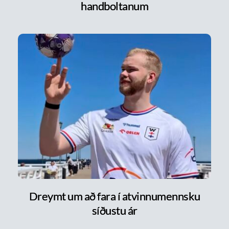
handboltanum
Dreymt um að fara í atvinnumennsku
síðustu ár