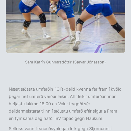
Sara Katrín Gunnarsdóttir (Sævar Jónasson)
Næst síðasta umferðin í Olís-deild kvenna fer fram í kvöld
þegar heil umferð verður leikin. Allir leikir umferðarinnar
hefjast klukkan 18:00 en Valur tryggði sér
deildarmeistaratitilinn í síðustu umferð eftir sigur á Fram
en fyrr sama dag hafði ÍBV tapað gegn Haukum.
Selfoss vann lífsnauðsynlegan leik gegn Stjörnunni í