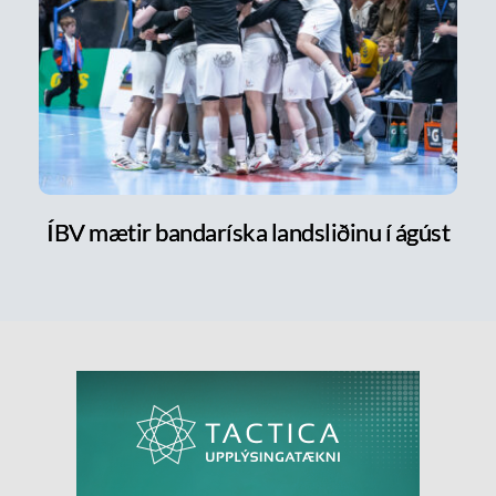
ÍBV mætir bandaríska landsliðinu í ágúst