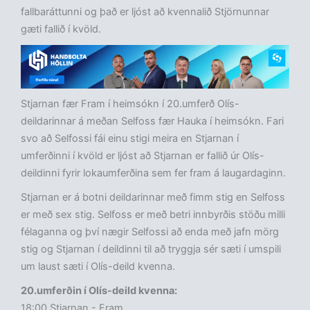
fallbaráttunni og það er ljóst að kvennalið Stjörnunnar
gæti fallið í kvöld.
Stjarnan fær Fram í heimsókn í 20.umferð Olís-
deildarinnar á meðan Selfoss fær Hauka í heimsókn. Fari
svo að Selfossi fái einu stigi meira en Stjarnan í
umferðinni í kvöld er ljóst að Stjarnan er fallið úr Olís-
deildinni fyrir lokaumferðina sem fer fram á laugardaginn.
Stjarnan er á botni deildarinnar með fimm stig en Selfoss
er með sex stig. Selfoss er með betri innbyrðis stöðu milli
félaganna og því nægir Selfossi að enda með jafn mörg
stig og Stjarnan í deildinni til að tryggja sér sæti í umspili
um laust sæti í Olís-deild kvenna.
20.umferðin í Olís-deild kvenna:
18:00 Stjarnan - Fram