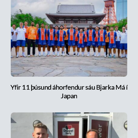
Yfir 11 þúsund áhorfendur sáu Bjarka Má í
Japan