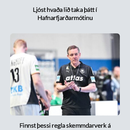
Ljóst hvaða lið taka þátt í
Hafnarfjarðarmótinu
Finnst þessi regla skemmdarverk á