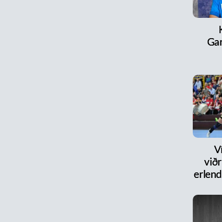
Ga
V
við
erlen