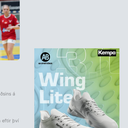
ðsins á
eftir því