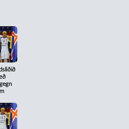
dsliðið
eð
 gegn
um