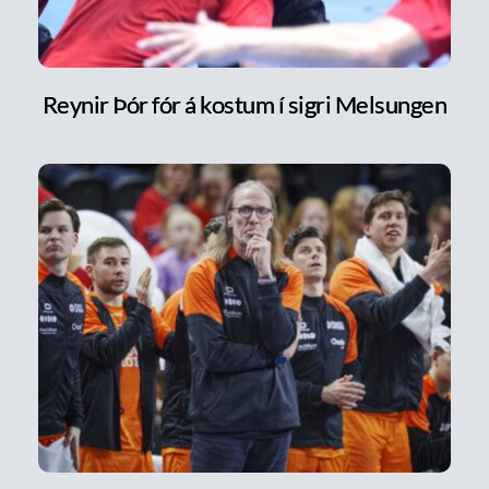
Reynir Þór fór á kostum í sigri Melsungen