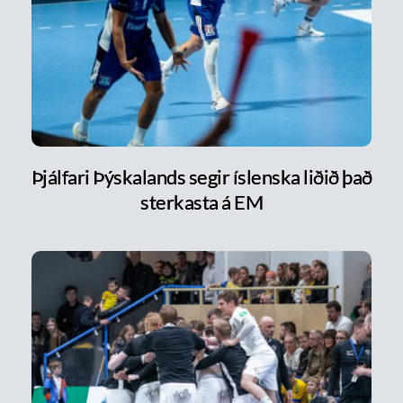
Þjálfari Þýskalands segir íslenska liðið það
sterkasta á EM