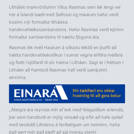
Litháíski markvörðurinn Vilius Rasimas sem lék lengi vel
hér á Íslandi bæði með Selfossi og Haukum hefur verið
kosinn nýr formaður litháíska
handknattleikssambandsins. Hefur Rasmias verið kjörinn
formaður sambandsins til næstu fjögurra ára.
Rasimas lék með Haukum á síðustu leiktíð en þurfti að
hætta handknattleiksiðkun í sumar vegna erfiðra meiðsla
og flutti í kjölfarið til sín heima í Litháen. Sagt er í fréttum í
Litháen að framboð Rasimas hafi verið samþykkt
einróma.
,,Margra ára reynsla mín af leik með félagsliðum erlendis,
þar sem handbolti er mjög vinsæll og eftir að hafa spilað
með landsliði Litháens á ferðalögum um heiminn, hefur
það gert mér það kleift að sjá hversu sterkt