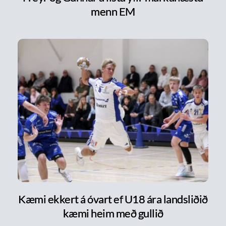
menn EM
Kæmi ekkert á óvart ef U18 ára landsliðið
kæmi heim með gullið