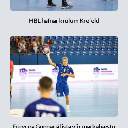
HBL hafnar kröfum Krefeld
Freyr og Gunnar á lista yfir markahæstu