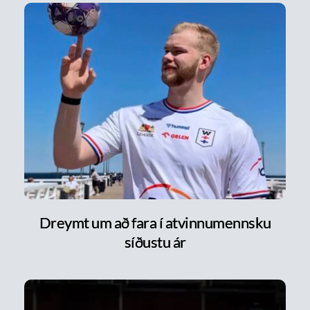
Dreymt um að fara í atvinnumennsku
síðustu ár