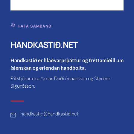
HAFA SAMBAND
HANDKASTIÐ.NET
Handkastið er hlaðvarpsþáttur og fréttamiðill um
íslenskan og erlendan handbolta.
Ritstjórar eru Arnar Daði Arnarsson og Styrmir
Sigurðsson.
handkastid
@handkastid.net