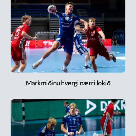
Markmiðinu hvergi nærri lokið