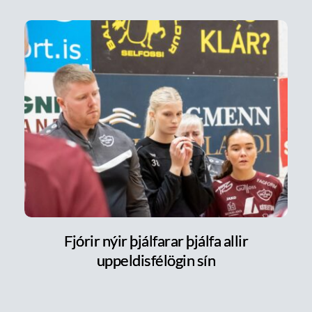
Fjórir nýir þjálfarar þjálfa allir
uppeldisfélögin sín