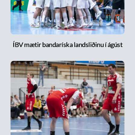
ÍBV mætir bandaríska landsliðinu í ágúst