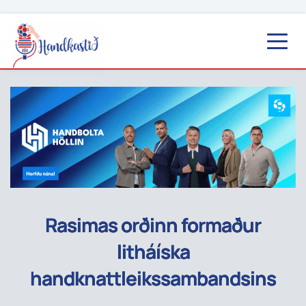
Rasimas orðinn formaður
litháíska
handknattleikssambandsins