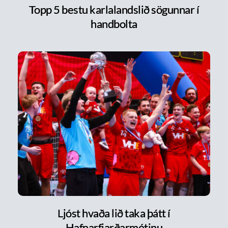
Topp 5 bestu karlalandslið sögunnar í
handbolta
Ljóst hvaða lið taka þátt í
Hafnarfjarðarmótinu