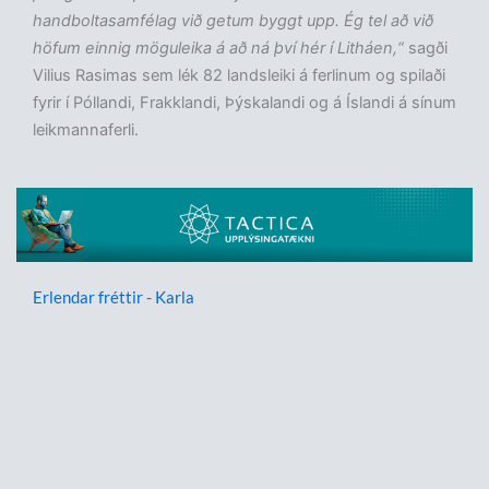
handboltasamfélag við getum byggt upp. Ég tel að við
höfum einnig möguleika á að ná því hér í Litháen,“
sagði
Vilius Rasimas sem lék 82 landsleiki á ferlinum og spilaði
fyrir í Póllandi, Frakklandi, Þýskalandi og á Íslandi á sínum
leikmannaferli.
Erlendar fréttir - Karla