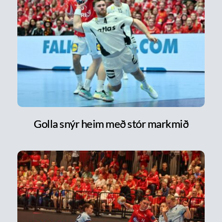
Golla snýr heim með stór markmið