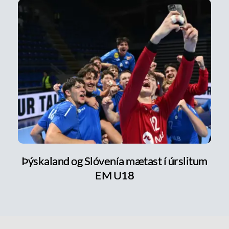
Þýskaland og Slóvenía mætast í úrslitum
EM U18