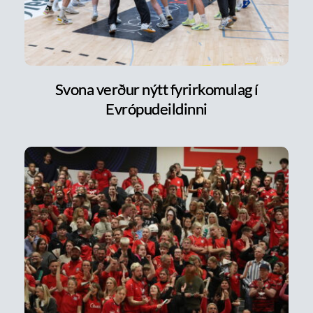
Svona verður nýtt fyrirkomulag í
Evrópudeildinni