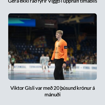
Gera ekki ráð fyrir Viggó í upphafi tímabils
Viktor Gísli var með 20 þúsund krónur á
mánuði