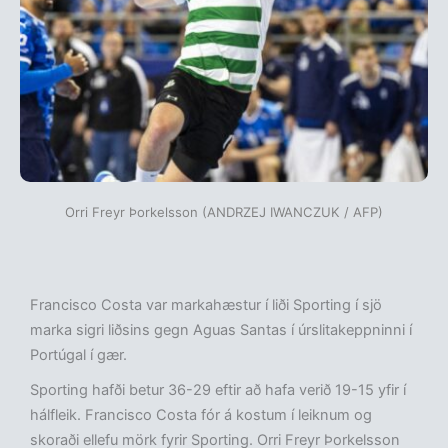
Orri Freyr Þorkelsson (ANDRZEJ IWANCZUK / AFP)
Francisco Costa var markahæstur í liði Sporting í sjö
marka sigri liðsins gegn Aguas Santas í úrslitakeppninni í
Portúgal í gær.
Sporting hafði betur 36-29 eftir að hafa verið 19-15 yfir í
hálfleik. Francisco Costa fór á kostum í leiknum og
skoraði ellefu mörk fyrir Sporting. Orri Freyr Þorkelsson