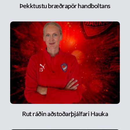
Þekktustu bræðrapör handboltans
Rut ráðin aðstoðarþjálfari Hauka