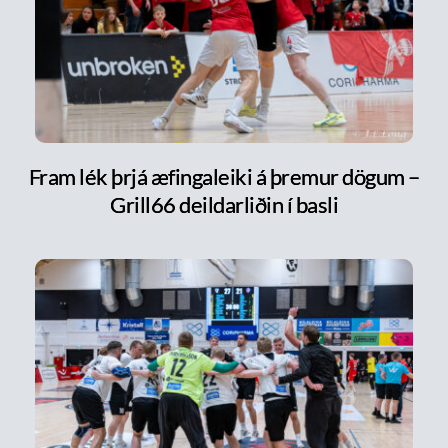
Fram lék þrjá æfingaleiki á þremur dögum –
Grill66 deildarliðin í basli