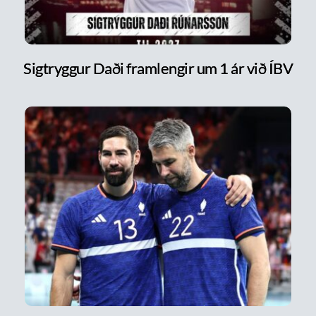
Sigtryggur Daði framlengir um 1 ár við ÍBV