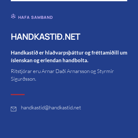
HAFA SAMBAND
HANDKASTIÐ.NET
Handkastið er hlaðvarpsþáttur og fréttamiðill um
íslenskan og erlendan handbolta.
Ritstjórar eru Arnar Daði Arnarsson og Styrmir
Sigurðsson.
handkastid
@handkastid.net