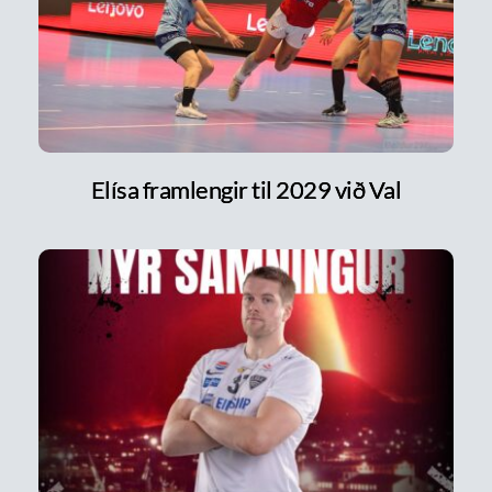
Elísa framlengir til 2029 við Val