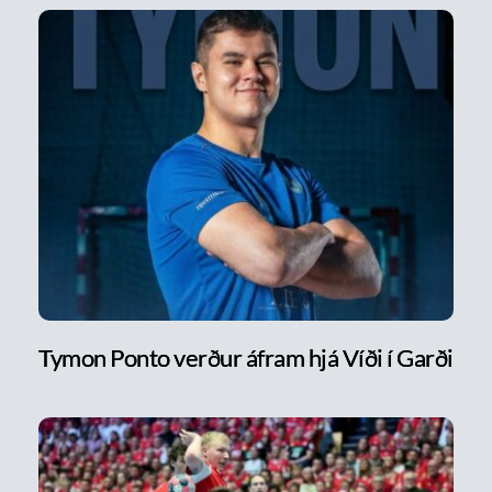
Tymon Ponto verður áfram hjá Víði í Garði