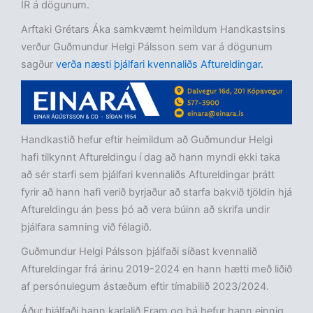
ÍR á dögunum.
Arftaki Grétars Áka samkvæmt heimildum Handkastsins
verður Guðmundur Helgi Pálsson sem var á dögunum
sagður
verða næsti þjálfari kvennaliðs Aftureldingar.
Handkastið hefur eftir heimildum að Guðmundur Helgi
hafi tilkynnt Aftureldingu í dag að hann myndi ekki taka
að sér starfi sem þjálfari kvennaliðs Aftureldingar þrátt
fyrir að hann hafi verið byrjaður að starfa bakvið tjöldin hjá
Aftureldingu án þess þó að vera búinn að skrifa undir
þjálfara samning við félagið.
Guðmundur Helgi Pálsson þjálfaði síðast kvennalið
Aftureldingar frá árinu 2019-2024 en hann hætti með liðið
af persónulegum ástæðum eftir tímabilið 2023/2024.
Áður þjálfaði hann karlalið Fram og þá hefur hann einnig