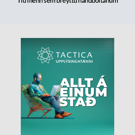
Tíu menn sem breyttu handboltanum