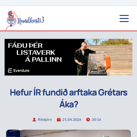
Hefur ÍR fundið arftaka Grétars
Áka?
Ritstjórn
21.04.2026
20:16