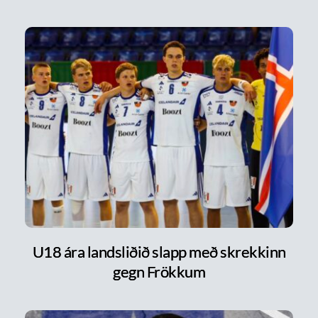
U18 ára landsliðið slapp með skrekkinn
gegn Frökkum