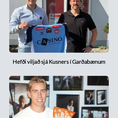
Hefði viljað sjá Kusners í Garðabænum