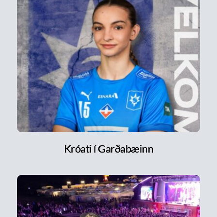
Króati í Garðabæinn