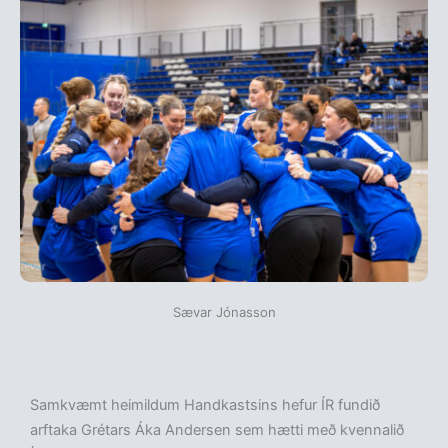
Sævar Jónasson
Samkvæmt heimildum Handkastsins hefur ÍR fundið
arftaka Grétars Áka Andersen sem hætti með kvennalið