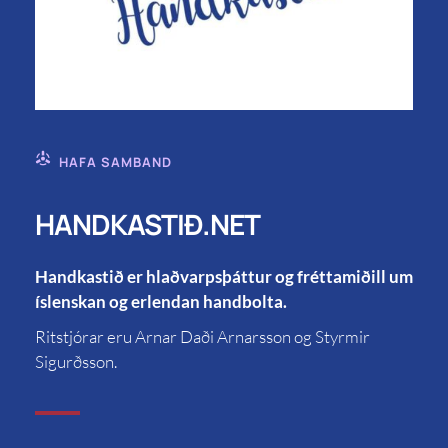
HAFA SAMBAND
HANDKASTIÐ.NET
Handkastið er hlaðvarpsþáttur og fréttamiðill um
íslenskan og erlendan handbolta.
Ritstjórar eru Arnar Daði Arnarsson og Styrmir
Sigurðsson.