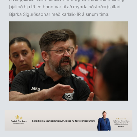
þjálfað hjá ÍR en hann var til að mynda aðstoðarþjálfari
Bjarka Sigurðssonar með karlalið ÍR á sínum tíma.