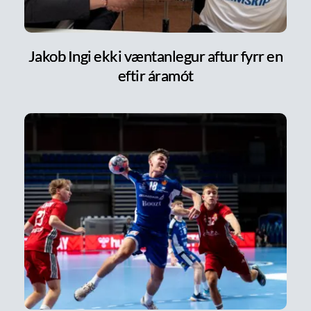
Jakob Ingi ekki væntanlegur aftur fyrr en
eftir áramót