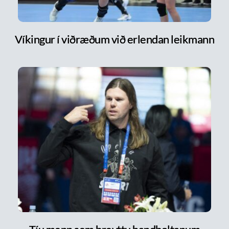
Víkingur í viðræðum við erlendan leikmann