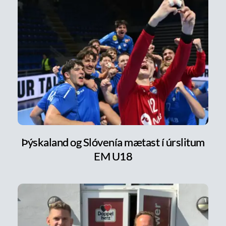
Þýskaland og Slóvenía mætast í úrslitum
EM U18