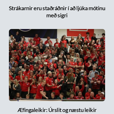
Strákarnir eru staðráðnir í að ljúka mótinu
með sigri
Æfingaleikir: Úrslit og næstu leikir