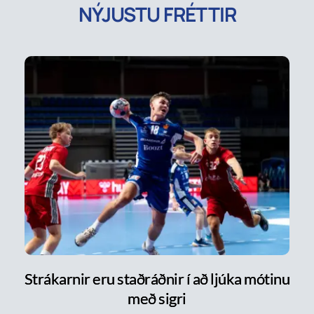
NÝJUSTU FRÉTTIR
Strákarnir eru staðráðnir í að ljúka mótinu
með sigri