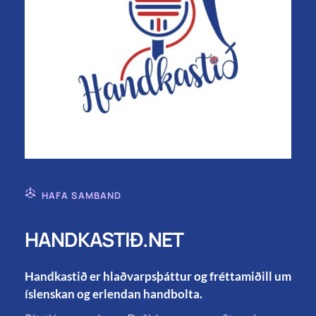
HAFA SAMBAND
HANDKASTIÐ.NET
Handkastið er hlaðvarpsþáttur og fréttamiðill um
íslenskan og erlendan handbolta.