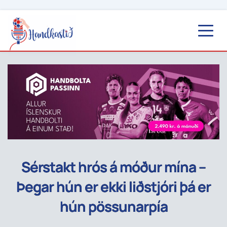
Sérstakt hrós á móður mína –
Þegar hún er ekki liðstjóri þá er
hún pössunarpía