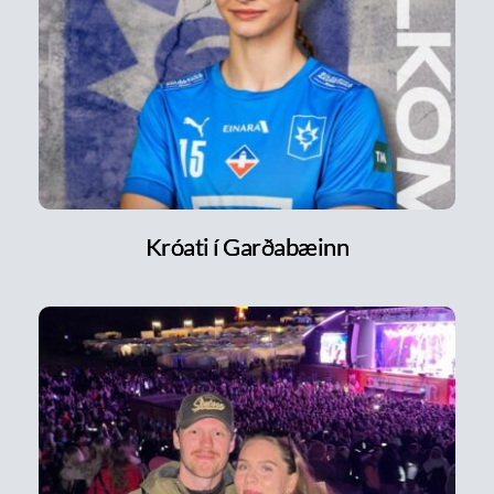
Króati í Garðabæinn