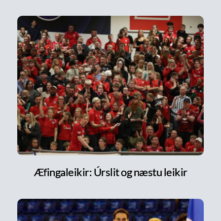
Æfingaleikir: Úrslit og næstu leikir