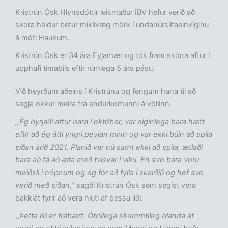
Kristrún Ósk Hlynsdóttir leikmaður ÍBV hefur verið að
skora heldur betur mikilvæg mörk í undanúrslitaeinvíginu
á móti Haukum.
Kristrún Ósk er 34 ára Eyjamær og tók fram skóna aftur í
upphafi tímabils eftir rúmlega 5 ára pásu.
Við heyrðum aðeins í Kristrúnu og fengum hana til að
segja okkur meira frá endurkomunni á völlinn.
,,Ég byrjaði aftur bara í október, var eiginlega bara hætt
eftir að ég átti yngri peyjan minn og var ekki búin að spila
síðan árið 2021. Planið var nú samt ekki að spila, ætlaði
bara að fá að æfa með tvisvar í viku. En svo bara voru
meiðsli i hópnum og ég fór að fylla í skarðið og hef svo
verið með síðan
," sagði Kristrún Ósk sem segist vera
þakklát fyrir að vera hluti af þessu liði.
,,Þ
etta lið er frábært. Ótrúlega skemmtileg blanda af