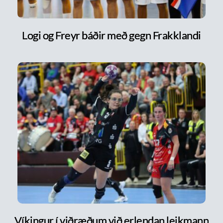
Logi og Freyr báðir með gegn Frakklandi
Víkingur í viðræðum við erlendan leikmann