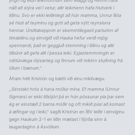
yngri og eldri leikmönnum sem Maggi og Himmi hafa
náð að stýra vel í vetur, allir leikmenn hafa hlutverk í
liðinu. Svo er ekki leiðinlegt að hún mamma, Unnur Bóa
sé hluti af teyminu og gott að geta nýtt reynsluna
hennar. Úrslitakeppnin er skemmtilegasti parturinn af
tímabilinu og einvígið við Hauka hefur verið mjög
spennandi, það er geggjuð stemming i liðinu og allir
tilbúnir að gefa allt í þessa leiki. Eyjastemmningin er
náttúrulega ólýsanleg og finnum við mikinn stuðning frá
öllum í bænum
."
Áfram hélt Kristrún og bætti við einu mikilvægu.
,,Sérstakt hrós á hana móður mína. Ef mamma (Unnur
Sigmars) er ekki liðstjóri þá er hún pössunar pía þar sem
ég er einstæð 2 barna móðir og oft mikið púsl að komast
á æfingar og í leiki
," sagði Kristrún en ÍBV leiðir í einvíginu
gegn Haukum 2-1 en liðin mætast í fjórða sinn á
laugardaginn á Ásvöllum.