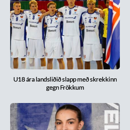
U18 ára landsliðið slapp með skrekkinn
gegn Frökkum