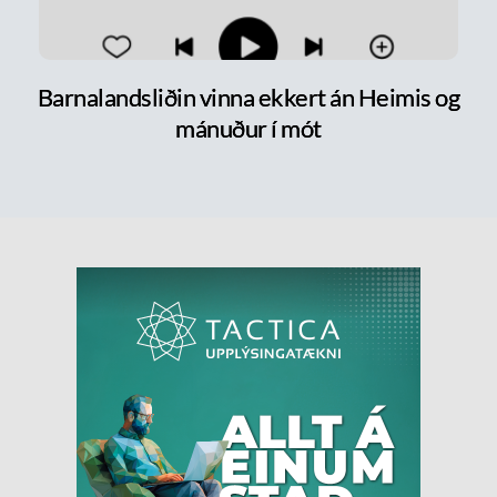
Barnalandsliðin vinna ekkert án Heimis og
mánuður í mót