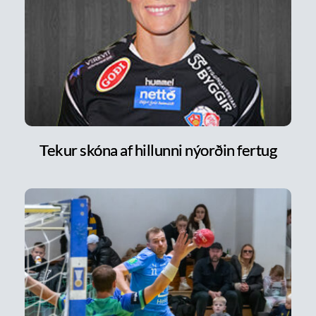
Tekur skóna af hillunni nýorðin fertug