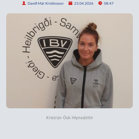
Davíð Már Kristinsson
23.04.2026
08:47
Kristrún Ósk Hlynsdóttir