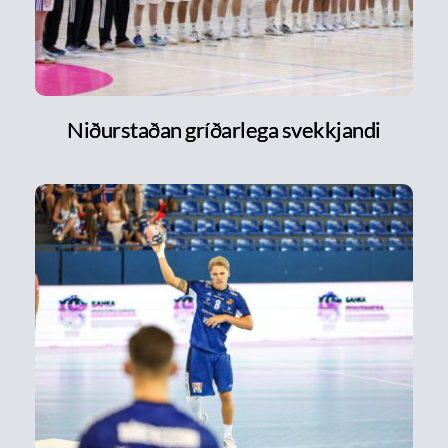
Niðurstaðan gríðarlega svekkjandi