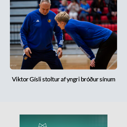
Viktor Gísli stoltur af yngri bróður sínum