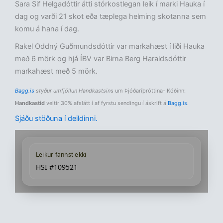
Sara Sif Helgadóttir átti stórkostlegan leik í marki Hauka í
dag og varði 21 skot eða tæplega helming skotanna sem
komu á hana í dag.
Rakel Oddný Guðmundsdóttir var markahæst í liði Hauka
með 6 mörk og hjá ÍBV var Birna Berg Haraldsdóttir
markahæst með 5 mörk.
Bagg.is
styður umfjöllun Handkastsin
s um Þjóðaríþróttina- Kóðinn:
Handkastid
veitir 30% afslátt í af fyrstu sendingu í áskrift á
Bagg.is
.
Sjáðu stöðuna í deildinni.
Leikur fannst ekki
HSI #109521