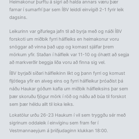
Heimakonur þurftu á sigri að halda annars væru þær
farnar í sumarfrí þar sem ÍBV leiddi einvígið 2-1 fyrir leik
dagsins.
Leikurinn var gífurlega jafn til að byrja með og náði ÍBV
forskoti um miðbik fyrri hálfleiks en heimakonur voru
snöggar að vinna það upp og komast sjálfar þrem
mörkum yfir. Staðan í hálfleik var 11-10 og óhætt að segja
að markverðir beggja liða voru að finna sig vel.
ÍBV byrjaði síðari hálfleikinn líkt og þann fyrri og komust
fljótlega yfir en alveg eins og fyrri hálfleikur þróaðist þá
náðu Haukar góðum kafla um miðbik hálfleiksins þar sem
þær skoruðu fjögur mörk í röð og náðu að búa til forskot
sem þær héldu allt til loka leiks.
Lokatölur urðu 26-23 Haukum í vil sem tryggðu sér með
sigrinum oddaleik í einvíginu sem fram fer í
Vestmannaeyjum á þriðjudaginn klukkan 18:00.