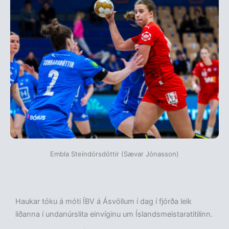
Embla Steindórsdóttir (Sævar Jónasson)
Haukar tóku á móti ÍBV á Ásvöllum í dag í fjórða leik
liðanna í undanúrslita einvíginu um Íslandsmeistaratitilinn.