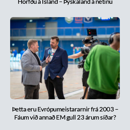
Horfðu á Ísland – Þýskaland á netinu
Þetta eru Evrópumeistararnir frá 2003 –
Fáum við annað EM gull 23 árum síðar?