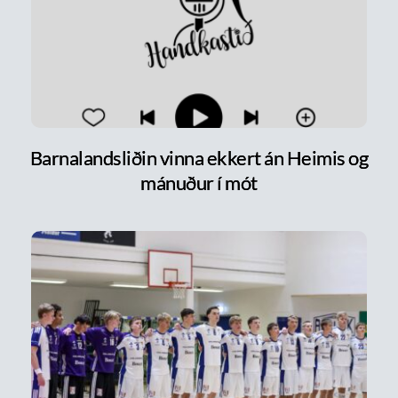
Barnalandsliðin vinna ekkert án Heimis og
mánuður í mót