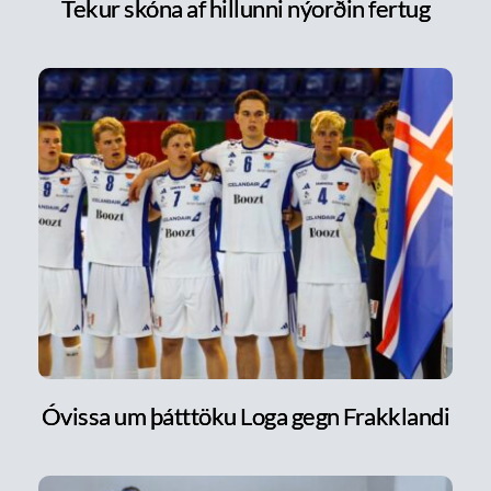
Tekur skóna af hillunni nýorðin fertug
Óvissa um þátttöku Loga gegn Frakklandi