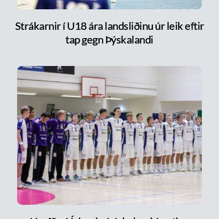
Strákarnir í U18 ára landsliðinu úr leik eftir
tap gegn Þýskalandi