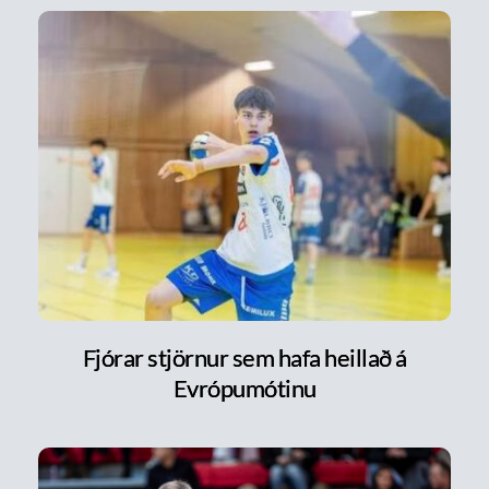
Fjórar stjörnur sem hafa heillað á
Evrópumótinu