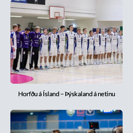
Horfðu á Ísland – Þýskaland á netinu