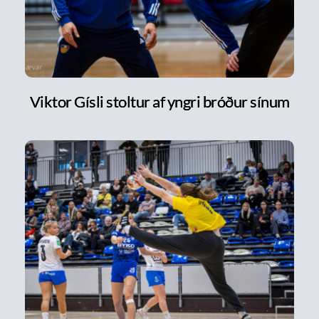
Viktor Gísli stoltur af yngri bróður sínum