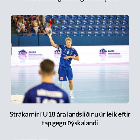
Strákarnir í U18 ára landsliðinu úr leik eftir
tap gegn Þýskalandi