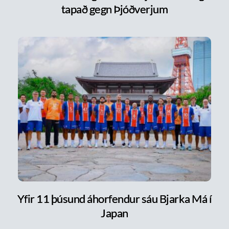
tapað gegn Þjóðverjum
Yfir 11 þúsund áhorfendur sáu Bjarka Má í
Japan