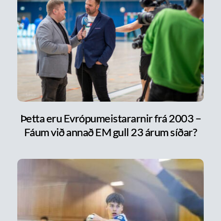
Þetta eru Evrópumeistararnir frá 2003 –
Fáum við annað EM gull 23 árum síðar?