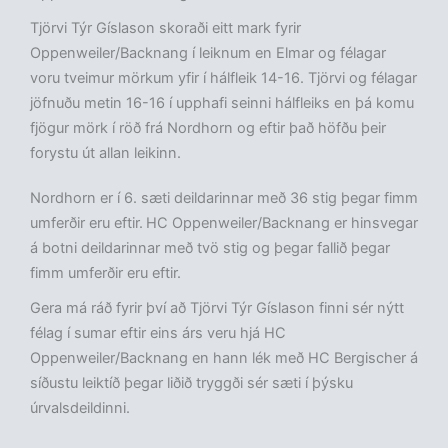
Tjörvi Týr Gíslason skoraði eitt mark fyrir
Oppenweiler/Backnang í leiknum en Elmar og félagar
voru tveimur mörkum yfir í hálfleik 14-16. Tjörvi og félagar
jöfnuðu metin 16-16 í upphafi seinni hálfleiks en þá komu
fjögur mörk í röð frá Nordhorn og eftir það höfðu þeir
forystu út allan leikinn.
Nordhorn er í 6. sæti deildarinnar með 36 stig þegar fimm
umferðir eru eftir.
HC Oppenweiler/Backnang er hinsvegar
á botni deildarinnar með tvö stig og þegar fallið þegar
fimm umferðir eru eftir.
Gera má ráð fyrir því að Tjörvi Týr Gíslason finni sér nýtt
félag í sumar eftir eins árs veru hjá HC
Oppenweiler/Backnang en hann lék með HC Bergischer á
síðustu leiktíð þegar liðið tryggði sér sæti í þýsku
úrvalsdeildinni.