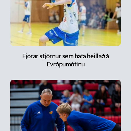
Fjórar stjörnur sem hafa heillað á
Evrópumótinu