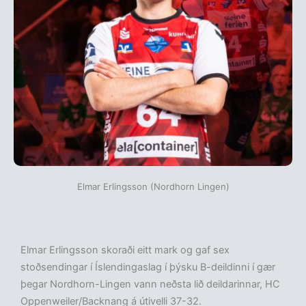
Elmar Erlingsson (Nordhorn Lingen)
Elmar Erlingsson skoraði eitt mark og gaf sex
stoðsendingar í Íslendingaslag í þýsku B-deildinni í gær
þegar Nordhorn-Lingen vann neðsta lið deildarinnar, HC
Oppenweiler/Backnang á útivelli 37-32.