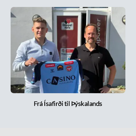
Frá Ísafirði til Þýskalands