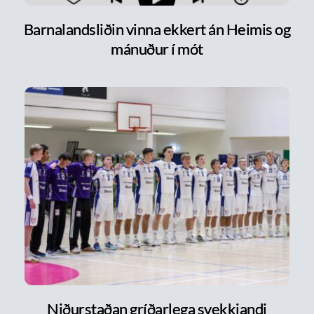
Barnalandsliðin vinna ekkert án Heimis og
mánuður í mót
Niðurstaðan gríðarlega svekkjandi