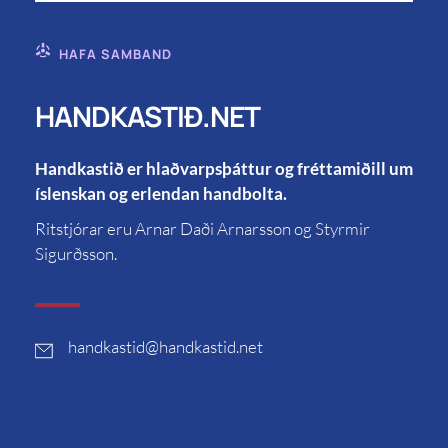
HAFA SAMBAND
HANDKASTIÐ.NET
Handkastið er hlaðvarpsþáttur og fréttamiðill um
íslenskan og erlendan handbolta.
Ritstjórar eru Arnar Daði Arnarsson og Styrmir
Sigurðsson.
handkastid
@handkastid.net