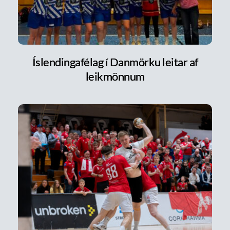
Íslendingafélag í Danmörku leitar af
leikmönnum