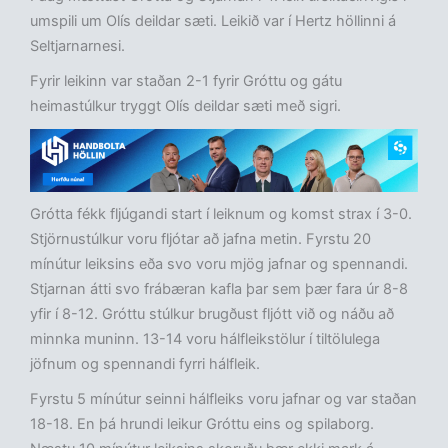
umspili um Olís deildar sæti. Leikið var í Hertz höllinni á
Seltjarnarnesi.
Fyrir leikinn var staðan 2-1 fyrir Gróttu og gátu
heimastúlkur tryggt Olís deildar sæti með sigri.
Grótta fékk fljúgandi start í leiknum og komst strax í 3-0.
Stjörnustúlkur voru fljótar að jafna metin. Fyrstu 20
mínútur leiksins eða svo voru mjög jafnar og spennandi.
Stjarnan átti svo frábæran kafla þar sem þær fara úr 8-8
yfir í 8-12. Gróttu stúlkur brugðust fljótt við og náðu að
minnka muninn. 13-14 voru hálfleikstölur í tiltölulega
jöfnum og spennandi fyrri hálfleik.
Fyrstu 5 mínútur seinni hálfleiks voru jafnar og var staðan
18-18. En þá hrundi leikur Gróttu eins og spilaborg.