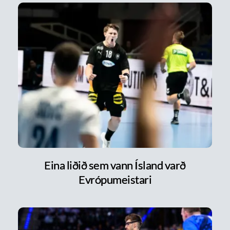
Eina liðið sem vann Ísland varð
Evrópumeistari