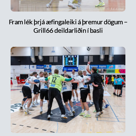
Fram lék þrjá æfingaleiki á þremur dögum –
Grill66 deildarliðin í basli