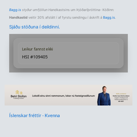
Bagg.is
styður umfjöllun Handkastsin
s um Þjóðaríþróttina- Kóðinn:
Handkastid
veitir 30% afslátt í af fyrstu sendingu í áskrift á
Bagg.is
.
Sjáðu stöðuna í deildinni.
Leikur fannst ekki
HSI #109405
Íslenskar fréttir - Kvenna