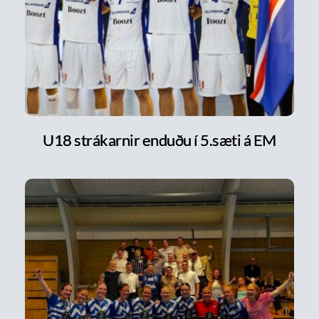
U18 strákarnir enduðu í 5.sæti á EM