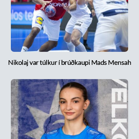
Nikolaj var túlkur í brúðkaupi Mads Mensah