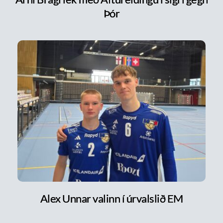
Þór
Alex Unnar valinn í úrvalslið EM