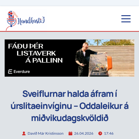
Sveiflurnar halda áfram í
úrslitaeinvíginu – Oddaleikur á
miðvikudagskvöldið
Davíð Már Kristinsson
26.04.2026
17:46