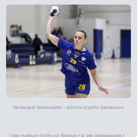
Ída Margrét Stefánsdóttir – wGrótta (Eyjólfur Garðarsson)
Í dag mættust Grótta og Stjarnan í 4. leik úrslitaeinvígis í