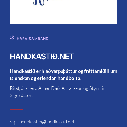
HAFA SAMBAND
HANDKASTIÐ.NET
Handkastið er hlaðvarpsþáttur og fréttamiðill um
íslenskan og erlendan handbolta.
Ritstjórar eru Arnar Daði Arnarsson og Styrmir
Sigurðsson.
handkastid
@handkastid.net