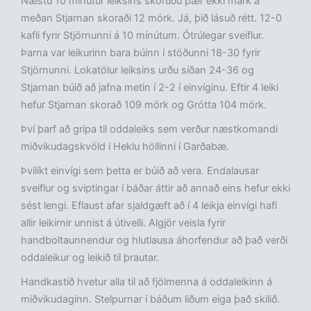
Næstu 10 mínútur leiksins skoruðu þær ekki mark á
meðan Stjarnan skoraði 12 mörk. Já, þið lásuð rétt. 12-0
kafli fyrir Stjörnunni á 10 mínútum. Ótrúlegar sveiflur.
Þarna var leikurinn bara búinn í stöðunni 18-30 fyrir
Stjörnunni. Lokatölur leiksins urðu síðan 24-36 og
Stjarnan búið að jafna metin í 2-2 í einvíginu. Eftir 4 leiki
hefur Stjarnan skorað 109 mörk og Grótta 104 mörk.
Því þarf að grípa til oddaleiks sem verður næstkomandi
miðvikudagskvöld í Heklu höllinni í Garðabæ.
Þvílíkt einvígi sem þetta er búið að vera. Endalausar
sveiflur og sviptingar í báðar áttir að annað eins hefur ekki
sést lengi. Eflaust afar sjaldgæft að í 4 leikja einvígi hafi
allir leikirnir unnist á útivelli. Algjör veisla fyrir
handboltaunnendur og hlutlausa áhorfendur að það verði
oddaleikur og leikið til þrautar.
Handkastið hvetur alla til að fjölmenna á oddaleikinn á
miðvikudaginn. Stelpurnar í báðum liðum eiga það skilið.