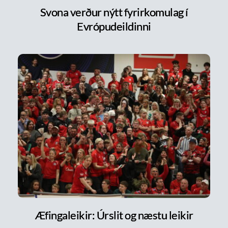
Svona verður nýtt fyrirkomulag í
Evrópudeildinni
Æfingaleikir: Úrslit og næstu leikir