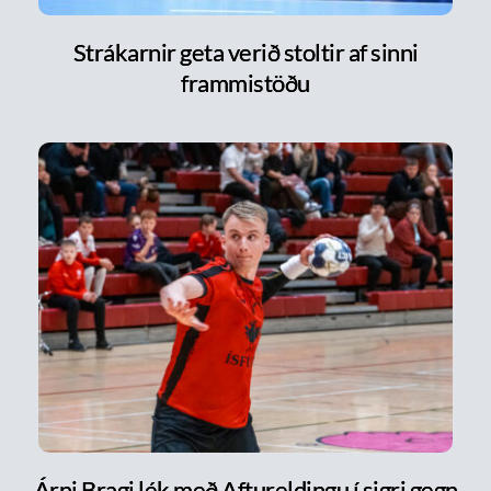
Strákarnir geta verið stoltir af sinni
frammistöðu
Árni Bragi lék með Aftureldingu í sigri gegn