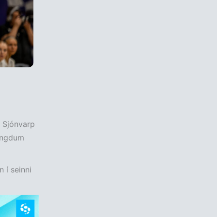
ð Sjónvarp
lengdum
n í seinni