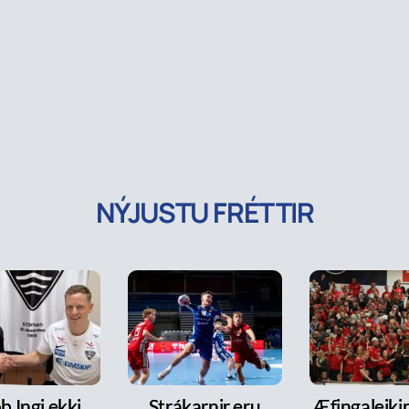
NÝJUSTU FRÉTTIR
b Ingi ekki
Strákarnir eru
Æfingaleikir: