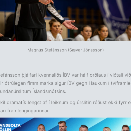
Magnús Stefánsson (Sævar Jónasson)
fánsson þjálfari kvennaliðs ÍBV var hálf orðlaus í viðtali vi
tir ótrúlegan fimm marka sigur ÍBV gegn Haukum í tvífram
 undanúrslitum Íslandsmótsins.
il dramatík lengst af í leiknum og úrslitin réðust ekki fyrr e
ðari framlengingarinnar.