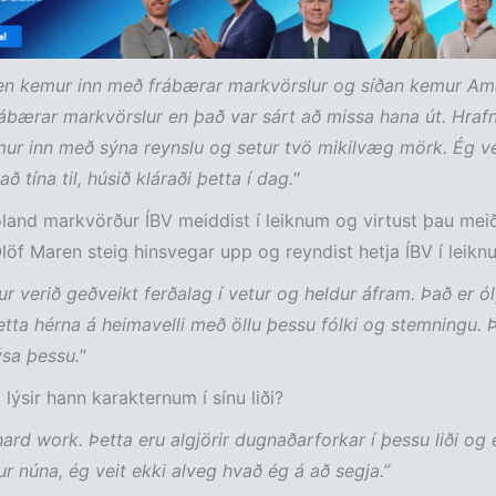
en kemur inn með frábærar markvörslur og síðan kemur Ama
ábærar markvörslur en það var sárt að missa hana út. Hrafn
r inn með sýna reynslu og setur tvö mikilvæg mörk. Ég ve
ð tína til, húsið kláraði þetta í dag."
land markvörður ÍBV meiddist í leiknum og virtust þau meið
Ólöf Maren steig hinsvegar upp og reyndist hetja ÍBV í leikn
fur verið geðveikt ferðalag í vetur og heldur áfram. Það er ó
etta hérna á heimavelli með öllu þessu fólki og stemningu. 
sa þessu."
 lýsir hann karakternum í sínu liði?
 hard work. Þetta eru algjörir dugnaðarforkar í þessu liði og 
r núna, ég veit ekki alveg hvað ég á að segja.”