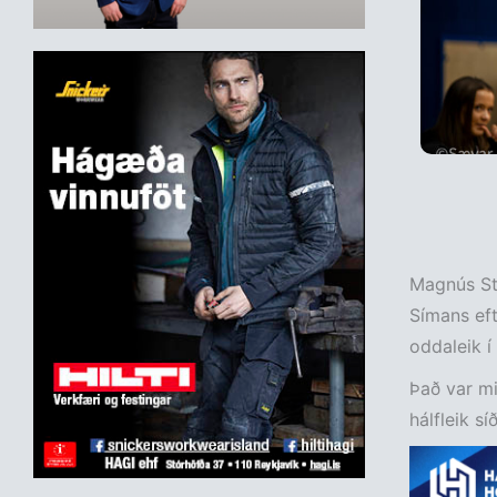
Magnús Ste
Símans ef
oddaleik í
Það var mik
hálfleik sí