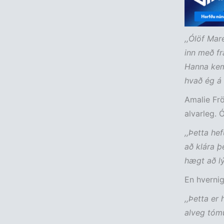
,,Ólöf Mar
inn með fr
Hanna kemu
hvað ég á a
Amalie Frö
alvarleg. 
,,Þetta he
að klára þ
hægt að lý
En hvernig
,,Þetta er
alveg tómu