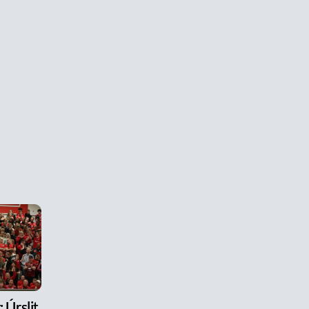
 Úrslit