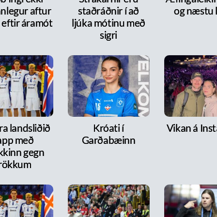
nlegur aftur
staðráðnir í að
og næstu l
 eftir áramót
ljúka mótinu með
sigri
a landsliðið
Króati í
Vikan á Ins
lapp með
Garðabæinn
kkinn gegn
rökkum