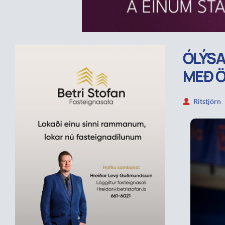
ÓLÝSA
MEÐ Ö
Ritstjórn