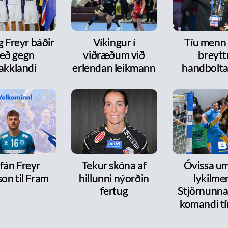
g Freyr báðir
Víkingur í
Tíu menn
eð gegn
viðræðum við
breytt
akklandi
erlendan leikmann
handbolt
fán Freyr
Tekur skóna af
Óvissa um
on til Fram
hillunni nýorðin
lykilme
fertug
Stjörnunnar
komandi tí