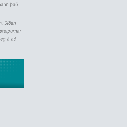
 hann það
n. Síðan
stelpurnar
 ég á að