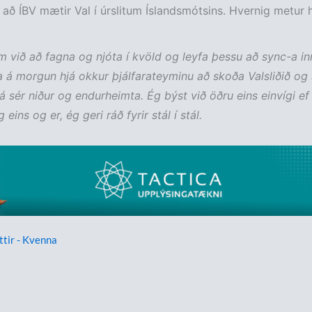
t að ÍBV mætir Val í úrslitum Íslandsmótsins. Hvernig metur
m við að fagna og njóta í kvöld og leyfa þessu að sync-a in
a á morgun hjá okkur þjálfarateyminu að skoða Valsliðið og 
á sér niður og endurheimta. Ég býst við öðru eins einvígi ef
 eins og er, ég geri ráð fyrir stál í stál.
ttir - Kvenna