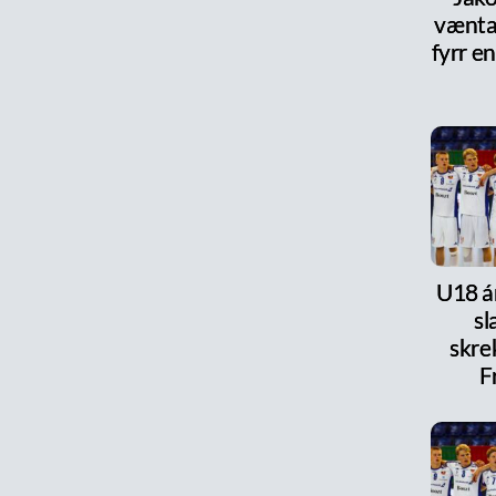
vænta
fyrr en
U18 ár
s
skre
F