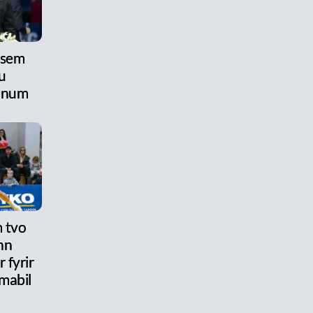
 sem
u
anum
 tvo
nn
 fyrir
mabil