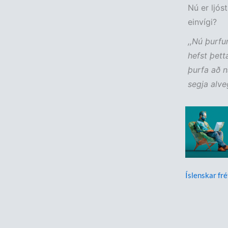
Nú er ljós
einvígi?
,,Nú þurfu
hefst þett
þurfa að n
segja alveg
Íslenskar fré