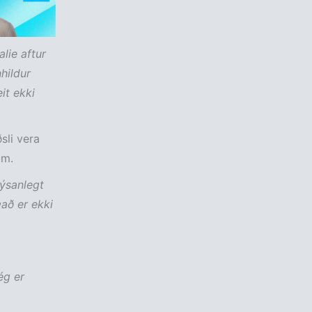
lie aftur
hildur
it ekki
sli vera
um.
lýsanlegt
Það er ekki
ég er