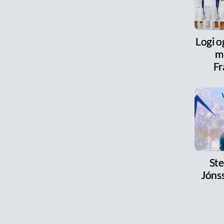
Logi o
m
Fr
Ste
Jónss