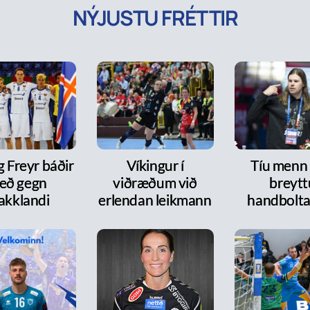
NÝJUSTU FRÉTTIR
g Freyr báðir
Víkingur í
Tíu menn
eð gegn
viðræðum við
breytt
akklandi
erlendan leikmann
handbolt