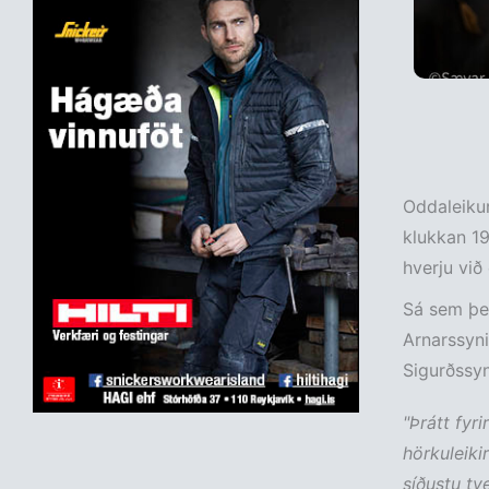
Oddaleikur
klukkan 19:
hverju við
Sá sem þet
Arnarssyni
Sigurðssyni
"Þrátt fyri
hörkuleikir
síðustu tv