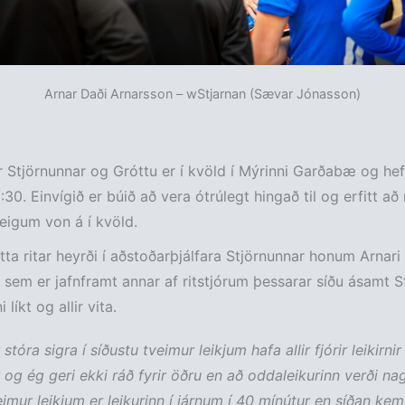
Arnar Daði Arnarsson – wStjarnan (Sævar Jónasson)
 Stjörnunnar og Gróttu er í kvöld í Mýrinni Garðabæ og hefj
30. Einvígið er búið að vera ótrúlegt hingað til og erfitt að 
 eigum von á í kvöld.
ta ritar heyrði í aðstoðarþjálfara Stjörnunnar honum Arnar
 sem er jafnframt annar af ritstjórum þessarar síðu ásamt S
 líkt og allir vita.
r stóra sigra í síðustu tveimur leikjum hafa allir fjórir leikirnir
 og ég geri ekki ráð fyrir öðru en að oddaleikurinn verði nagl
eimur leikjum er leikurinn í járnum í 40 mínútur en síðan ke