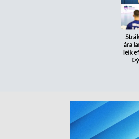
Strák
ára la
leik e
Þý