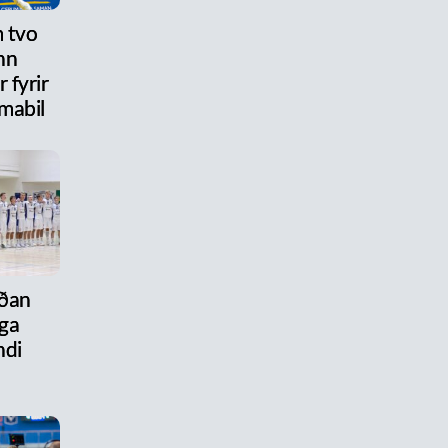
 tvo
nn
 fyrir
mabil
aðan
ega
ndi