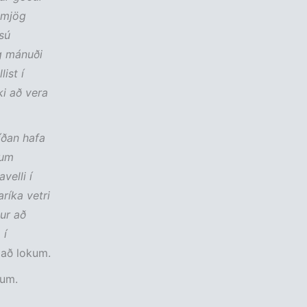
ð mjög
sú
g mánuði
ist í
ki að vera
síðan hafa
sum
velli í
ríka vetri
ður að
 í
 að lokum.
num.