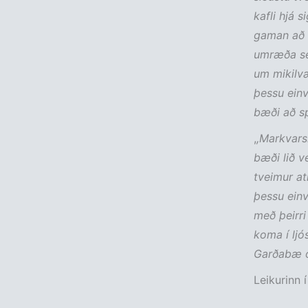
kafli hjá 
gaman að t
umræða sem
um mikilvæg
þessu einv
bæði að sp
,
,Markvarsl
bæði lið ve
tveimur at
þessu einv
með þeirri
koma í ljó
Garðabæ og
Leikurinn 