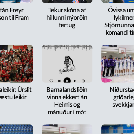
fán Freyr
Tekur skóna af
Óvissa um
on til Fram
hillunni nýorðin
lykilme
fertug
Stjörnunnar
komandi tí
leikir: Úrslit
Barnalandsliðin
Niðurst
æstu leikir
vinna ekkert án
gríðarl
Heimis og
svekkja
mánuður í mót