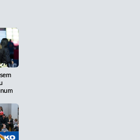
 sem
u
anum