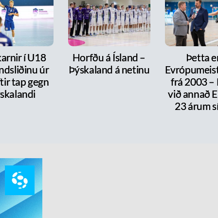
arnir í U18
Horfðu á Ísland –
Þetta e
ndsliðinu úr
Þýskaland á netinu
Evrópumeist
ftir tap gegn
frá 2003 –
skalandi
við annað E
23 árum s