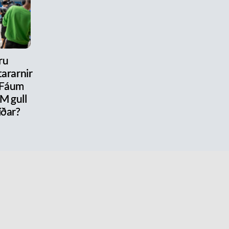
ru
ararnir
 Fáum
M gull
íðar?