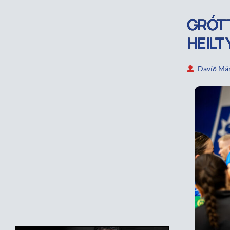
GRÓTT
HEILT 
Davíð Már