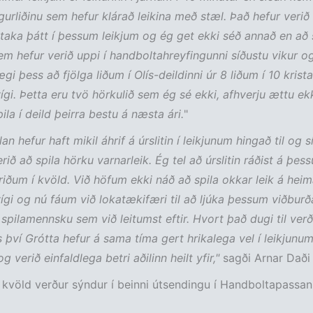
sigurliðinu sem hefur klárað leikina með stæl. Það hefur veri
aka þátt í þessum leikjum og ég get ekki séð annað en að 
 hefur verið uppi í handboltahreyfingunni síðustu vikur o
i þess að fjölga liðum í Olís-deildinni úr 8 liðum í 10 kristall
ígi.
Þetta eru tvö hörkulið sem ég sé ekki, afhverju ættu ek
ila í deild þeirra bestu á næsta ári.
"
an hefur haft mikil áhrif á úrslitin í leikjunum hingað til og 
rið að spila hörku varnarleik. Ég tel að úrslitin ráðist á þes
riðum í kvöld. Við höfum ekki náð að spila okkar leik á heima
ígi og nú fáum við lokatækifæri til að ljúka þessum viðburða
 spilamennsku sem við leitumst eftir. Hvort það dugi til ver
s því Grótta hefur á sama tíma gert hrikalega vel í leikjunum
 verið einfaldlega betri aðilinn heilt yfir,"
sagði Arnar Daði
í kvöld verður sýndur í beinni útsendingu í Handboltapassa