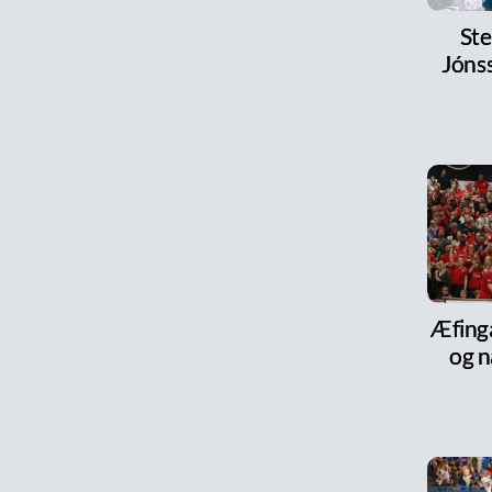
Ste
Jónss
Æfinga
og n