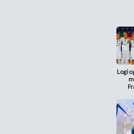
Logi o
m
Fr