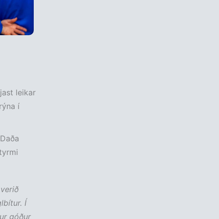
ast leikar
rýna í
i Daða
tyrmi
 verið
bítur. Í
mur góður