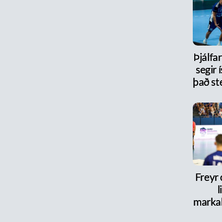
Þjálfa
segir 
það st
Freyr
l
marka