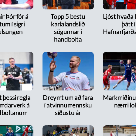
r Þór fór á
Topp 5 bestu
Ljóst hvaða 
tum í sigri
karlalandslið
þátt í
lsungen
sögunnar í
Hafnarfjarð
handbolta
 þessi regla
Dreymt um að fara
Markmiðinu 
mdarverk á
í atvinnumennsku
nærri lo
dboltanum
síðustu ár