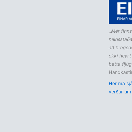
,,Mér finn
neinsstaða
að bregðas
ekki heyrt
þetta fljúg
Handkastin
Hér má sjá
verður um 