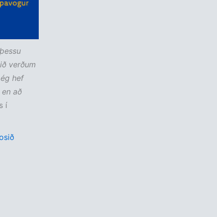
 þessu
við verðum
 ég hef
 en að
 í
osið