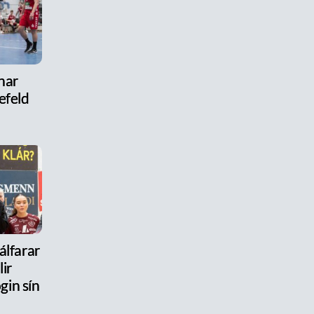
nar
efeld
jálfarar
lir
gin sín