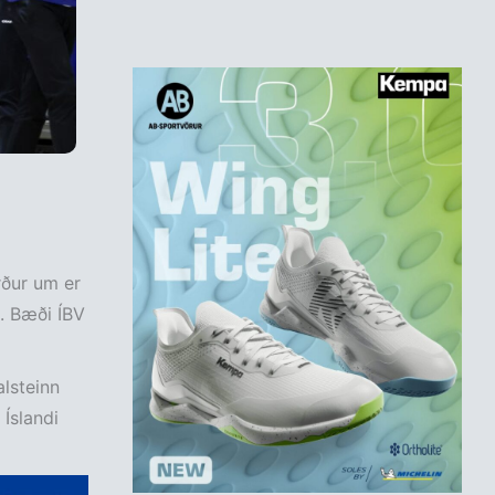
rður um er
ð. Bæði ÍBV
lsteinn
 Íslandi