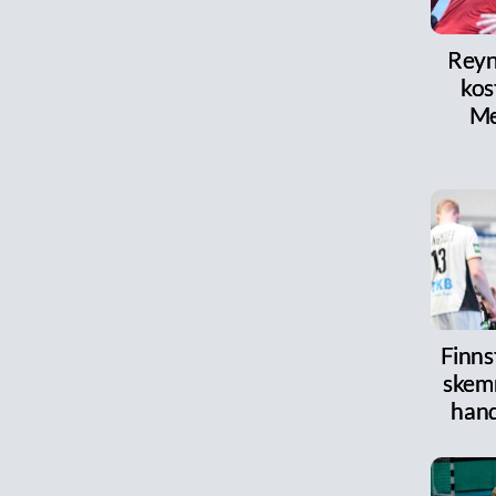
Reyni
kos
Me
Finnst
skem
han