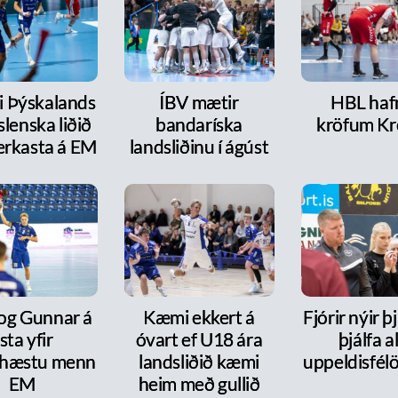
ri Þýskalands
ÍBV mætir
HBL haf
íslenska liðið
bandaríska
kröfum Kr
erkasta á EM
landsliðinu í ágúst
 og Gunnar á
Kæmi ekkert á
Fjórir nýir þ
ista yfir
óvart ef U18 ára
þjálfa al
hæstu menn
landsliðið kæmi
uppeldisfélö
EM
heim með gullið