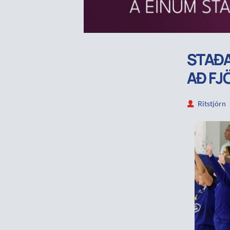
STAÐA
AÐ FJ
Ritstjórn