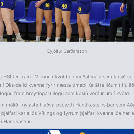
Eyjólfur Garðarsson
g HSÍ fer fram í Virkinu í kvöld en meðal mála sem kosið ve
a í Olís-deild kvenna fyrir næsta tímabil úr átta liðum í tíu li
lögðu fram breytingartillögu sem kosið verður um í kvöld.
m málið í nýjasta hlaðvarpsþætti Handkastsins þar sem Aða
þjálfari karlaliðs Víkings og fyrrum þjálfari kvennaliða hér á
 í Handkastinu.