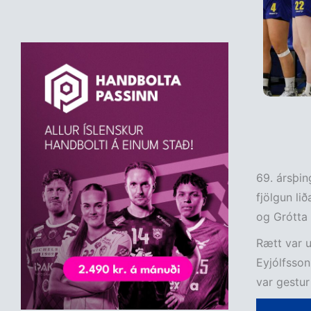
69. ársþin
fjölgun lið
og Grótta 
Rætt var u
Eyjólfsson 
var gestur