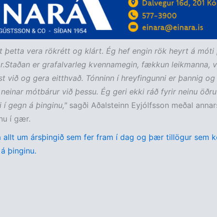
st þetta vera rökrétt og klárt. Ég hef engin rök heyrt á móti
r.Staðan er grafalvarleg kvennamegin, fækkun leikmanna, 
t við og gera eitthvað. Tónninn í hreyfingunni er þannig og
 neinar mótbárur við þessu. Ég geri ekki ráð fyrir neinu öðru
i í gegn á þinginu,"
sagði Aðalsteinn Eyjólfsson meðal annars
u í gær.
 allt um ársþingið sem fer fram í dag og þær tillögur sem k
á þinginu.