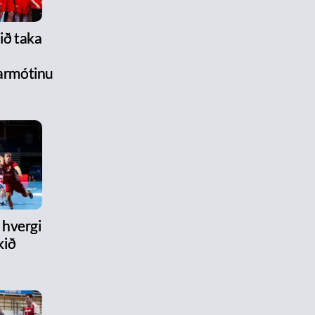
lið taka
armótinu
hvergi
kið