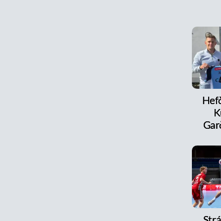
Hefð
K
Ga
Strá