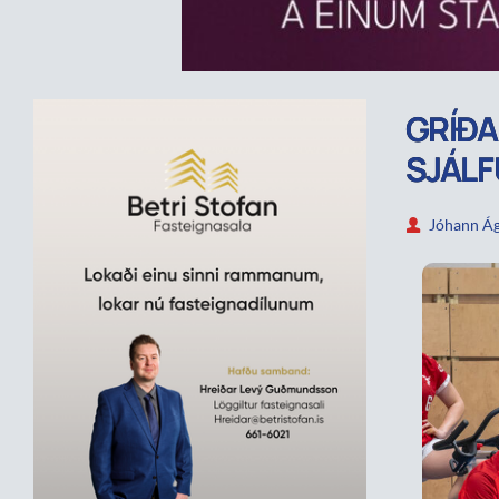
GRÍÐA
SJÁL
Jóhann Ág