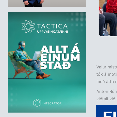
Valur mistó
tók á móti 
með átta 
Anton Rúna
viðtali við