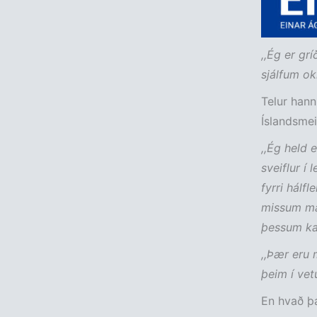
,,Ég er gr
sjálfum okk
Telur hann
Íslandsmei
,,Ég held 
sveiflur í 
fyrri hálf
missum mar
þessum kaf
,,Þær eru 
þeim í vetu
En hvað þ