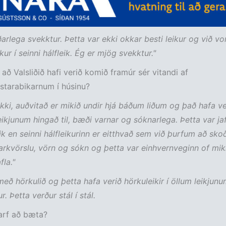
íðarlega svekktur. Þetta var ekki okkar besti leikur og við vo
ur í seinni hálfleik. Ég er mjög svekktur."
 að Valsliðið hafi verið komið framúr sér vitandi af
starabikarnum í húsinu?
ekki, auðvitað er mikið undir hjá báðum liðum og það hafa ve
leikjunum hingað til, bæði varnar og sóknarlega. Þetta var jaf
leik en seinni hálfleikurinn er eitthvað sem við þurfum að sko
kvörslu, vörn og sókn og þetta var einhvernveginn of mik
la."
með hörkulið og þetta hafa verið hörkuleikir í öllum leikjun
r. Þetta verður stál í stál.
arf að bæta?