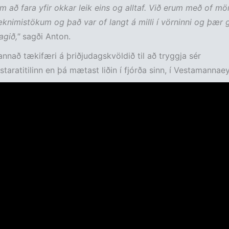
um að fara yfir okkar leik eins og alltaf. Við erum með of mö
knimistökum og það var of langt á milli í vörninni og þær
agið,"
sagði Anton.
annað tækifæri á þriðjudagskvöldið til að tryggja sér
staratitilinn en þá mætast liðin í fjórða sinn, í Vestamannae