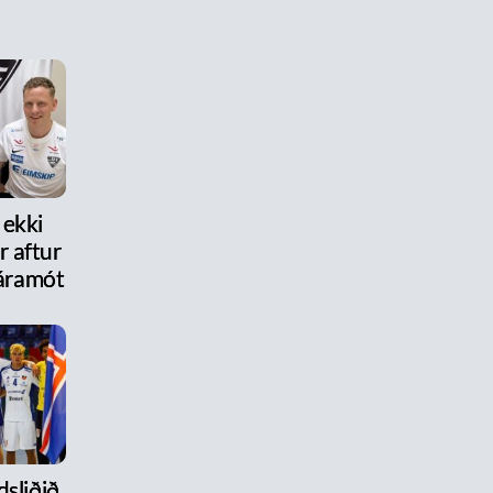
 ekki
 aftur
r áramót
dsliðið