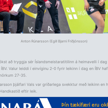
Anton Rúnarsson (Egill Bjarni Friðjónsson)
kst að tryggja sér Íslandsmeistaratitilinn á heimavelli í dag
ÍBV. Valur leiddi í einvíginu 2-0 fyrir leikinn í dag en ÍBV ha
mörkum 27-35.
rsson þjálfari Vals var gríðarlega svekktur með leikinn en h
 Handkastið eftir leik.