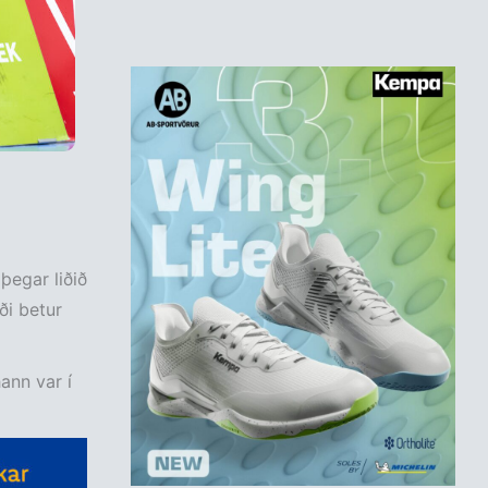
 þegar liðið
fði betur
ann var í