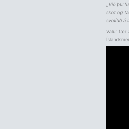
,,Við þurf
skot og tæ
svolítið á l
Valur fær 
Íslandsmei