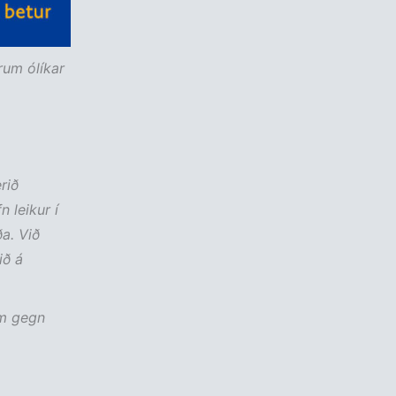
rum ólíkar
rið
n leikur í
ða. Við
ið á
um gegn