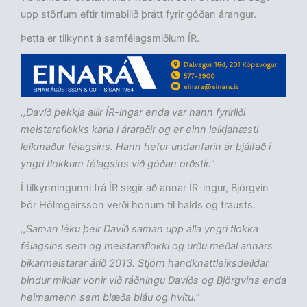
upp störfum eftir tímabilið þrátt fyrir góðan árangur.
Þetta er tilkynnt á samfélagsmiðlum ÍR.
,,Davíð þekkja allir ÍR-ingar enda var hann fyrirliði
meistaraflokks karla í áraraðir og er einn leikjahæsti
leikmaður félagsins. Hann hefur undanfarin ár þjálfað í
yngri flokkum félagsins við góðan orðstír."
Í tilkynningunni frá ÍR segir að annar ÍR-ingur, Björgvin
Þór Hólmgeirsson verði honum til halds og trausts.
,,Saman léku þeir Davíð saman upp alla yngri flokka
félagsins sem og meistaraflokki og urðu meðal annars
bikarmeistarar árið 2013. Stjórn handknattleiksdeildar
bindur miklar vonir við ráðningu Davíðs og Björgvins enda
heimamenn sem blæða bláu og hvítu."