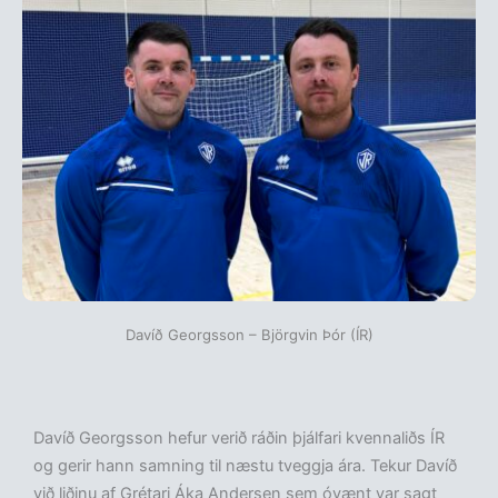
Davíð Georgsson – Björgvin Þór (ÍR)
Davíð Georgsson hefur verið ráðin þjálfari kvennaliðs ÍR
og gerir hann samning til næstu tveggja ára. Tekur Davíð
við liðinu af Grétari Áka Andersen sem óvænt var sagt