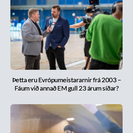
Þetta eru Evrópumeistararnir frá 2003 –
Fáum við annað EM gull 23 árum síðar?