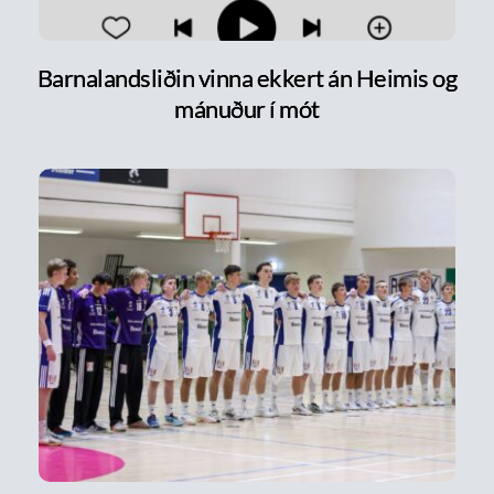
Barnalandsliðin vinna ekkert án Heimis og
mánuður í mót