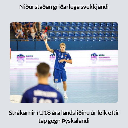
Niðurstaðan gríðarlega svekkjandi
Strákarnir í U18 ára landsliðinu úr leik eftir
tap gegn Þýskalandi