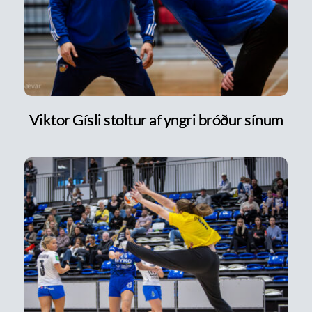
Viktor Gísli stoltur af yngri bróður sínum