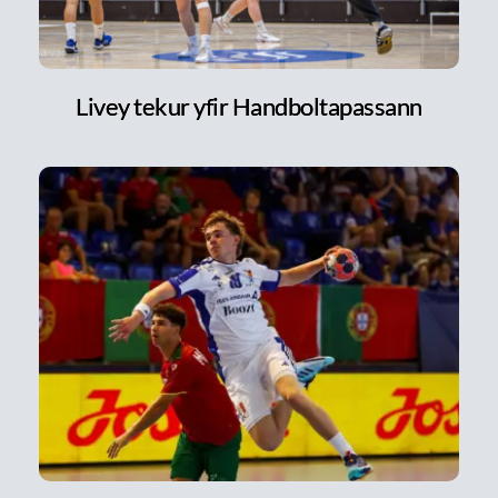
Livey tekur yfir Handboltapassann