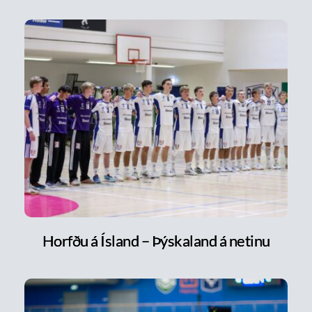
Horfðu á Ísland – Þýskaland á netinu