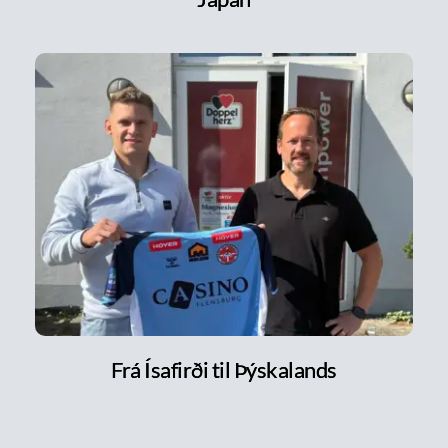
Frá Ísafirði til Þýskalands