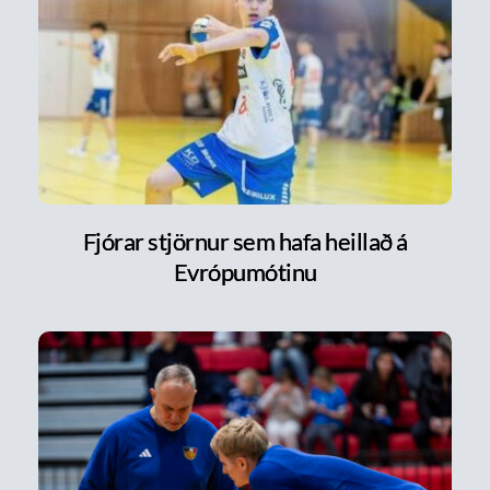
Fjórar stjörnur sem hafa heillað á
Evrópumótinu