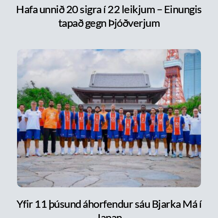
Hafa unnið 20 sigra í 22 leikjum – Einungis
tapað gegn Þjóðverjum
Yfir 11 þúsund áhorfendur sáu Bjarka Má í
Japan