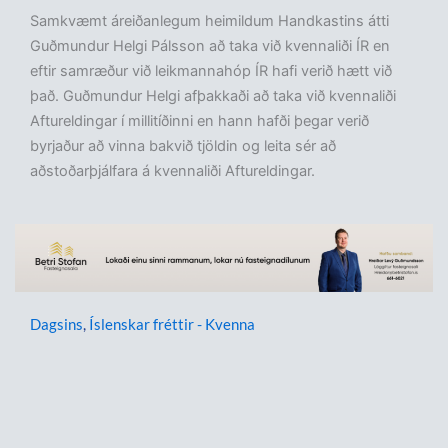
Samkvæmt áreiðanlegum heimildum Handkastins átti
Guðmundur Helgi Pálsson að taka við kvennaliði ÍR en
eftir samræður við leikmannahóp ÍR hafi verið hætt við
það. Guðmundur Helgi afþakkaði að taka við kvennaliði
Aftureldingar í millitíðinni en hann hafði þegar verið
byrjaður að vinna bakvið tjöldin og leita sér að
aðstoðarþjálfara á kvennaliði Aftureldingar.
Dagsins
,
Íslenskar fréttir - Kvenna