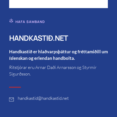
HAFA SAMBAND
HANDKASTIÐ.NET
Handkastið er hlaðvarpsþáttur og fréttamiðill um
íslenskan og erlendan handbolta.
Ritstjórar eru Arnar Daði Arnarsson og Styrmir
Sigurðsson.
handkastid
@handkastid.net