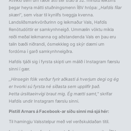
Atvikið sem um ræðir átti sér stað á 32. mínútu leiksins
þegar heyra mátti stuðningsmenn ÍBV hrópa:
„Hafdís fílar
skæri“
, sem vísar til kynlífs tveggja kvenna.
Landsliðsmarkvörðurinn og leikmaður Vals, Hafdís
Renötudóttir er samkynhneigð. Ummælin vöktu mikla
reiði meðal leikmanna og aðstandenda Vals en þau eru
talin bæði niðrandi, ósmekkleg og skýr dæmi um
fordóma í garð samkynhneigðra.
Hafdís tjáði sig í fyrsta skipti um málið í Instagram færslu
sinni í gær.
,,Hinsegin fólk verður fyrir aðkasti á hverjum degi og ég
er hvorki sú fyrsta né síðasta sem upplifir það.
Þetta úrslitaeinvígi braut mig. Ég mætti samt,"
skrifar
Hafdís undir Instagram færslu sinni.
Pistill Arnars á Facebook-ar síðu sinni má sjá hér:
Til hamingju Valsstelpur með vel verðskuldaðan titil.