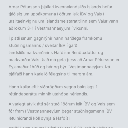
Arnar Pétursson þjálfari kvennalandsliðs Íslands hefur
tjáð sig um uppákomuna í öðrum leik ÍBV og Vals í
úrslitaeinvíginu um Íslandsmeistaratitilinn sem Valur vann
að lokum 3-1 í Vestmannaeyjum í vikunni.
Í pistli sínum gagnrýnir hann harðlega framkomu
stuðningsmanns / sveitar ÍBV í garð
landsliðsmarkvarðarins Hafdísar Renötudóttur og
markvarðar Vals. Það má geta þess að Arnar Pétursson er
Eyjamaður í húð og hár og býr í Vestmannaeyjum. Þá
þjálfaði hann karlalið félagsins til margra ára.
Hann kallar eftir viðbrögðum vegna bakslags í
réttindabaráttu minnihlutahópa hérlendis.
Alvarlegt atvik átti sér stað í öðrum leik ÍBV og Vals sem
fór fram í Vestmannaeyjum þegar stuðningsmenn ÍBV
létu niðrandi köll dynja á Hafdísi.