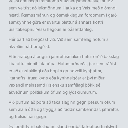
Þessi ömurlega framkoma stuðningsmannasveitar ÍBV
sem veittist að leikmönnum Hauka og Vals með niðrandi
hætti, líkamssmánun og ósmekklegum fordómum í garð
samkynhneigðra er svartur blettur á annars flottri
úrslitakeppni. Þessi hegðun er óásættanleg.
Hér þarf að bregðast við. Við sem samfélag höfum á
ákveðin hátt brugðist.
Eftir áratuga árangur í jafnréttismálum hefur orðið bakslag
í baráttu minnihlutahópa. Hatursorðræða, þar sem ráðist
er að einstaklingi eða hópi á grundvelli kynþáttar,
litarhafts, trúar, kyns eða kynhneigðar er því miður
vaxandi meinsemd í íslensku samfélagi þökk sé
ákveðnum pólitískum öflum og lýðskrumurum.
Við þurfum að þora að taka slaginn gegn þessum öflum
sem ala á ótta og tryggja að raddir samkenndar, jafnréttis
og frelsis nái í gegn.
Því þrátt fyrir bakslag er Ísland ennþá fallegt og frjálslynt