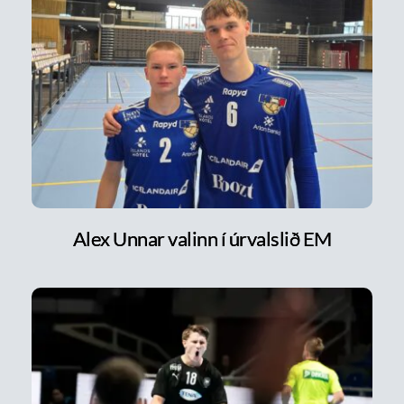
Alex Unnar valinn í úrvalslið EM