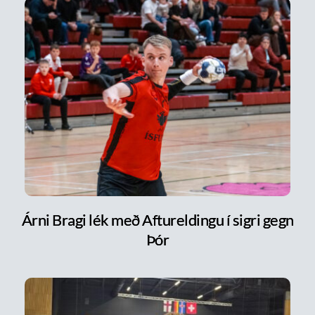
Árni Bragi lék með Aftureldingu í sigri gegn
Þór