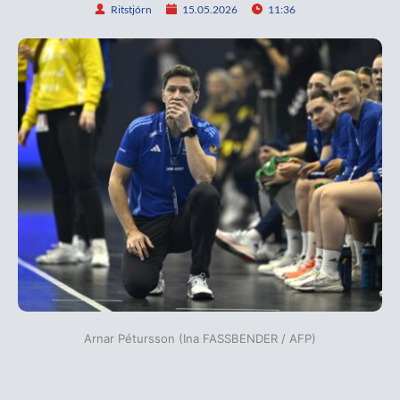
Ritstjórn
15.05.2026
11:36
Arnar Pétursson (Ina FASSBENDER / AFP)