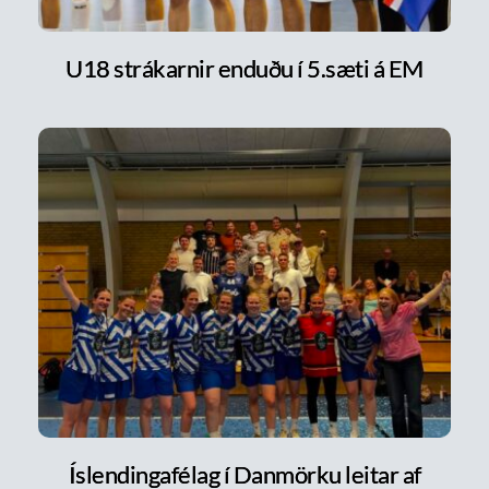
U18 strákarnir enduðu í 5.sæti á EM
Íslendingafélag í Danmörku leitar af