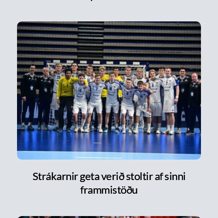
Strákarnir geta verið stoltir af sinni
frammistöðu