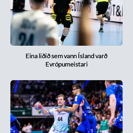
Eina liðið sem vann Ísland varð
Evrópumeistari