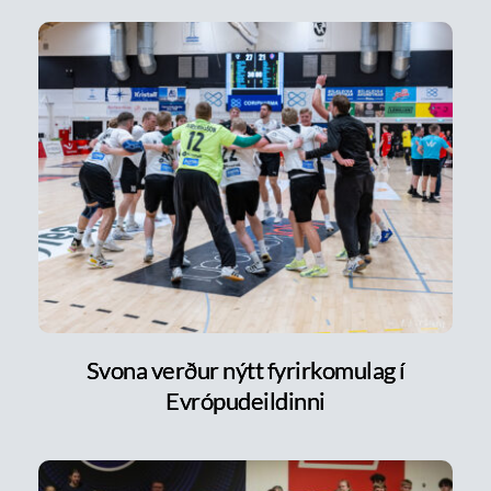
Svona verður nýtt fyrirkomulag í
Evrópudeildinni