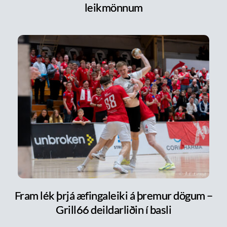
leikmönnum
Fram lék þrjá æfingaleiki á þremur dögum –
Grill66 deildarliðin í basli