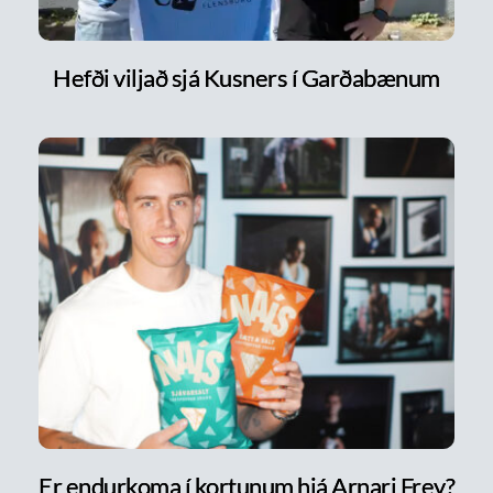
Hefði viljað sjá Kusners í Garðabænum
Er endurkoma í kortunum hjá Arnari Frey?