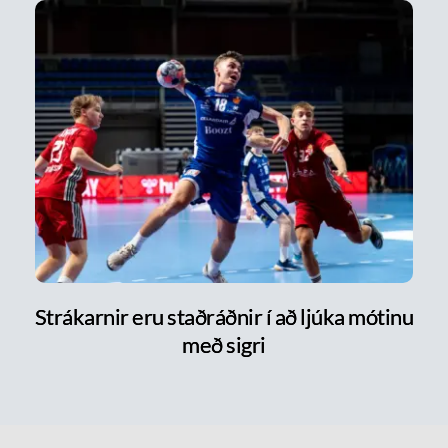
Strákarnir eru staðráðnir í að ljúka mótinu
með sigri