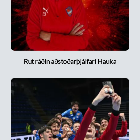
Rut ráðin aðstoðarþjálfari Hauka