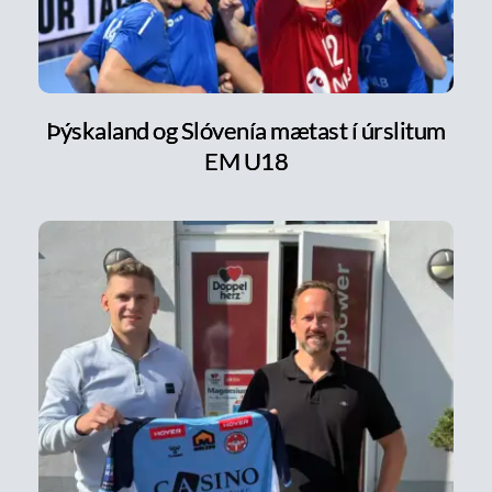
Þýskaland og Slóvenía mætast í úrslitum
EM U18