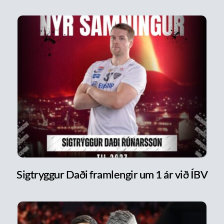
Sigtryggur Daði framlengir um 1 ár við ÍBV