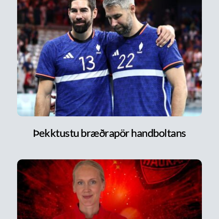
Þekktustu bræðrapör handboltans