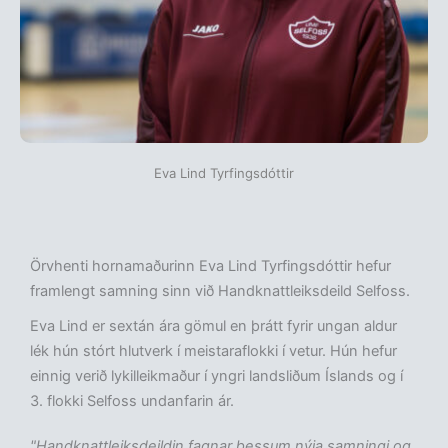
Eva Lind Tyrfingsdóttir
Örvhenti hornamaðurinn Eva Lind Tyrfingsdóttir hefur
framlengt samning sinn við Handknattleiksdeild Selfoss.
Eva Lind er sextán ára gömul en þrátt fyrir ungan aldur
lék hún stórt hlutverk í meistaraflokki í vetur. Hún hefur
einnig verið lykilleikmaður í yngri landsliðum Íslands og í
3. flokki Selfoss undanfarin ár.
"Handknattleiksdeildin fagnar þessum nýja samningi og