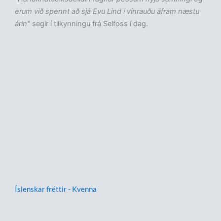
erum við spennt að sjá Evu Lind í vínrauðu áfram næstu
árin"
segir í tilkynningu frá Selfoss í dag.
Íslenskar fréttir - Kvenna