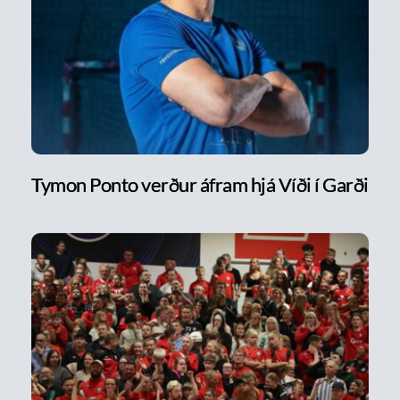
Tymon Ponto verður áfram hjá Víði í Garði