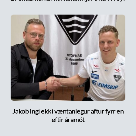
Jakob Ingi ekki væntanlegur aftur fyrr en
eftir áramót