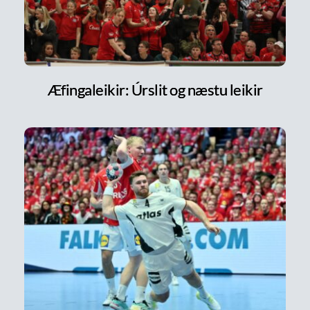
Æfingaleikir: Úrslit og næstu leikir