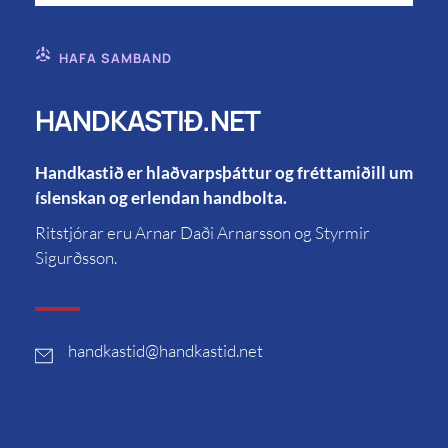
HAFA SAMBAND
HANDKASTIÐ.NET
Handkastið er hlaðvarpsþáttur og fréttamiðill um
íslenskan og erlendan handbolta.
Ritstjórar eru Arnar Daði Arnarsson og Styrmir
Sigurðsson.
handkastid
@handkastid.net