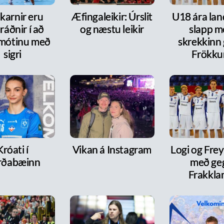
karnir eru
Æfingaleikir: Úrslit
U18 ára lan
ráðnir í að
og næstu leikir
slapp m
 mótinu með
skrekkinn
sigri
Frökk
Króati í
Vikan á Instagram
Logi og Frey
rðabæinn
með ge
Frakkla