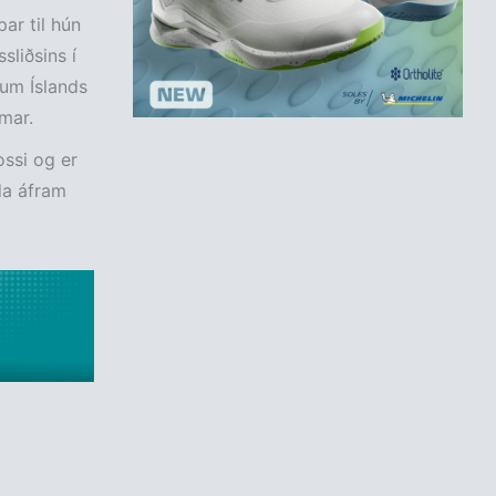
ar til hún
sliðsins í
ðum Íslands
mar.
ossi og er
da áfram