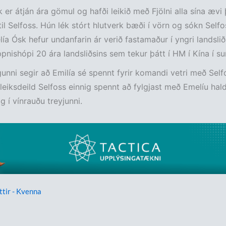
 er átján ára gömul og hafði leikið með Fjölni alla sína ævi þ
 til Selfoss. Hún lék stórt hlutverk bæði í vörn og sókn Selfos
lía Ósk hefur undanfarin ár verið fastamaður í yngri landsli
ppnishópi 20 ára landsliðsins sem tekur þátt í HM í Kína í su
ngunni segir að Emilía sé spennt fyrir komandi vetri með Self
eiksdeild Selfoss einnig spennt að fylgjast með Emelíu hal
g í vínrauðu treyjunni.
ttir - Kvenna