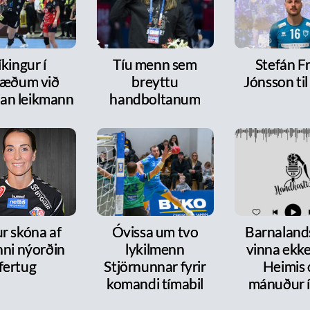
íkingur í
Tíu menn sem
Stefán F
ræðum við
breyttu
Jónsson ti
dan leikmann
handboltanum
r skóna af
Óvissa um tvo
Barnalands
nni nýorðin
lykilmenn
vinna ekke
fertug
Stjörnunnar fyrir
Heimis 
komandi tímabil
mánuður í