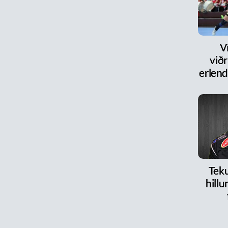
V
við
erlen
Teku
hillu