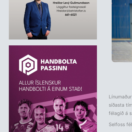
Línumaðuri
síðasta tí
félagið á 
Selfoss fél