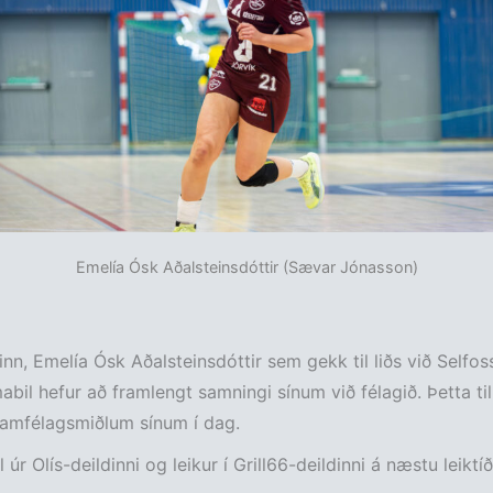
Emelía Ósk Aðalsteinsdóttir (Sævar Jónasson)
nn, Emelía Ósk Aðalsteinsdóttir sem gekk til liðs við Selfoss
mabil hefur að framlengt samningi sínum við félagið. Þetta ti
samfélagsmiðlum sínum í dag.
l úr Olís-deildinni og leikur í Grill66-deildinni á næstu leiktíð