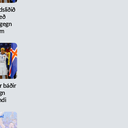
dsliðið
eð
 gegn
um
r báðir
gn
ndi