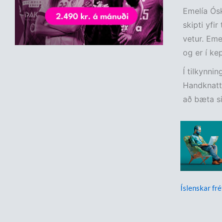
Emelía Ósk
skipti yfir
vetur. Eme
og er í ke
Í tilkynni
Handknattl
að bæta si
Íslenskar fré