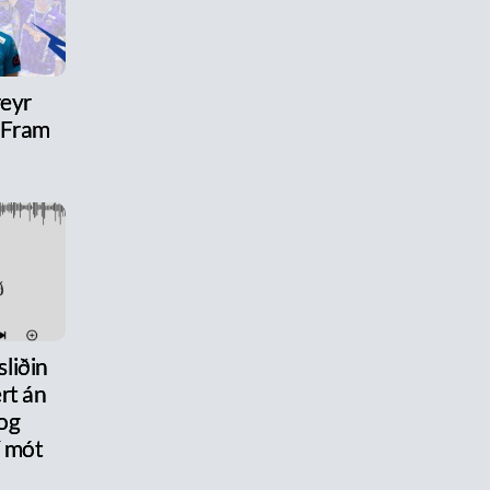
reyr
l Fram
liðin
rt án
og
 mót