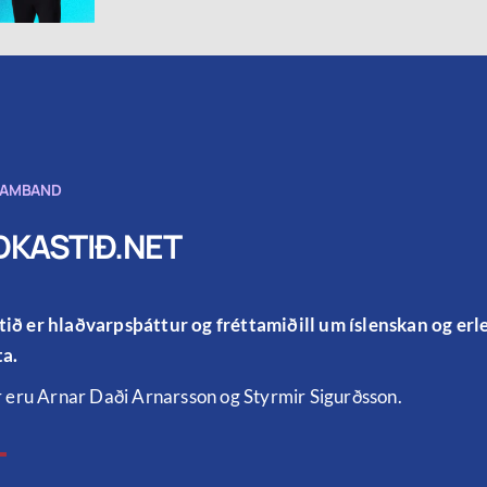
SAMBAND
KASTIÐ.NET
ið er hlaðvarpsþáttur og fréttamiðill um íslenskan og er
a.
r eru Arnar Daði Arnarsson og Styrmir Sigurðsson.