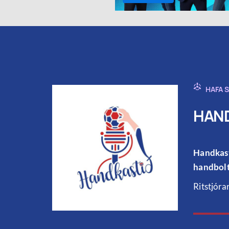
HAFA 
HAND
Handkast
handbolt
Ritstjóra