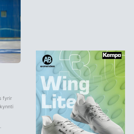
 fyrir
lkynnti
.