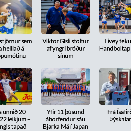
 stjörnur sem
Viktor Gísli stoltur
Livey tekur
a heillað á
af yngri bróður
Handboltap
ópumótinu
sínum
a unnið 20
Yfir 11 þúsund
Frá Ísafirð
í 22 leikjum –
áhorfendur sáu
Þýskala
ngis tapað
Bjarka Má í Japan