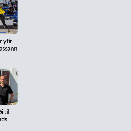
 yfir
assann
i til
nds