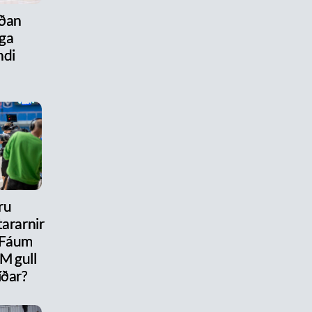
aðan
ega
ndi
ru
ararnir
 Fáum
M gull
íðar?