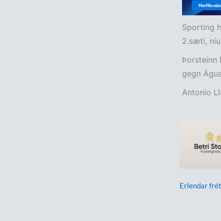
Sporting h
2.sæti, ní
Þorsteinn 
gegn Água
Antonio Ll
Erlendar frét