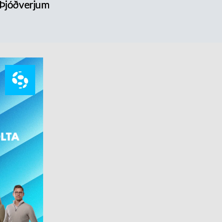
 Þjóðverjum