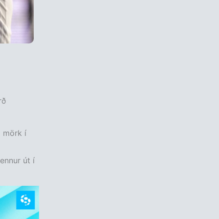
rð
 mörk í
ennur út í