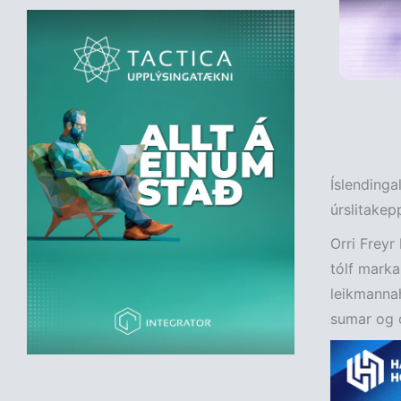
Íslendinga
úrslitakep
Orri Freyr
tólf marka
leikmannah
sumar og ó