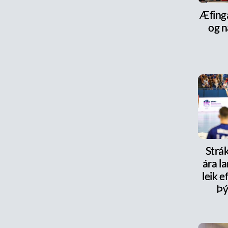
Æfinga
og n
Strák
ára la
leik e
Þý