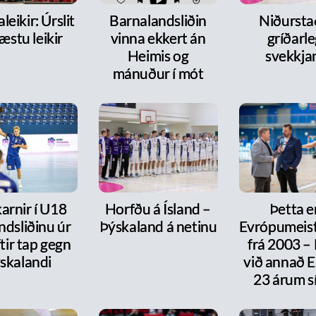
leikir: Úrslit
Barnalandsliðin
Niðurst
æstu leikir
vinna ekkert án
gríðarl
Heimis og
svekkja
mánuður í mót
arnir í U18
Horfðu á Ísland –
Þetta e
ndsliðinu úr
Þýskaland á netinu
Evrópumeist
ftir tap gegn
frá 2003 –
skalandi
við annað E
23 árum s