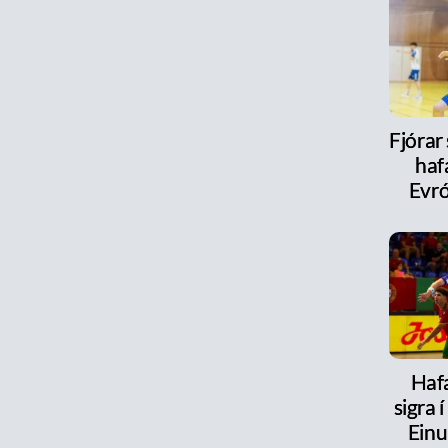
Fjórar
haf
Evr
Haf
sigra 
Einu