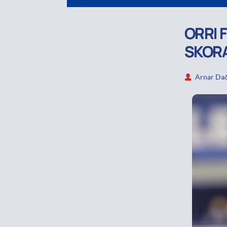
ORRI 
SKORA
Arnar Dað