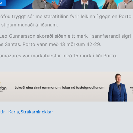
öfðu tryggt sér meistaratitilinn fyrir leikinn í gegn en Porto
u stigum munaði á liðunum.
Leó Gunnarsson skoraði síðan eitt mark í sannfærandi sigri
s Santas. Porto vann með 13 mörkum 42-29.
amazares var markahæstur með 15 mörk í liði Porto.
tir - Karla
,
Strákarnir okkar