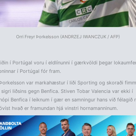
Orri Freyr Þorkelsson (ANDRZEJ IWANCZUK / AFP)
liðin í Portúgal voru í eldlínunni í gærkvöldi þegar lokaumfe
pninnar í Portúgal fór fram.
 Þorkelsson var markahæstur í liði Sporting og skoraði fimm
 sigri liðsins gegn Benfica. Stiven Tobar Valencia var ekki í
ópi Benfica í leiknum í gær en samningur hans við félagið r
víst hvað er framundan hjá vinstri hornamanninum.