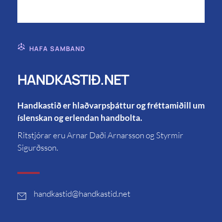
HAFA SAMBAND
HANDKASTIÐ.NET
Handkastið er hlaðvarpsþáttur og fréttamiðill um
íslenskan og erlendan handbolta.
Ritstjórar eru Arnar Daði Arnarsson og Styrmir
Sigurðsson.
handkastid
@handkastid.net