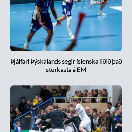
Þjálfari Þýskalands segir íslenska liðið það
sterkasta á EM