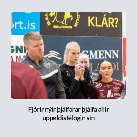
Fjórir nýir þjálfarar þjálfa allir
uppeldisfélögin sín