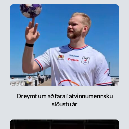
Dreymt um að fara í atvinnumennsku
síðustu ár