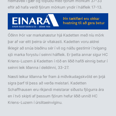
heimavelli í gær og töpuðu með fjórum mörkum 37-33
eftir að hafa verið fjórum mörkum yndir í hálfleik 17-13.
Óðinn Þór var markahæstur hjá Kadetten með níu mörk
þar af var eitt þeirra úr vítakasti. Kadetten voru aldrei
líklegir að snúa blaðinu sér í vil og náðu gestirnir í tvígang
sjö marka forystu í seinni hálfleik. Er þetta annar sigur HC
Kriens-Luzern á Kadetten í röð en liðið hafði einnig betur í
seinni leik liðanna í deildinni, 33-27.
Næsti leikur liðanna fer fram á miðvikudagskvöld en þrjá
sigra þarf til þess að verða meistari. Kadetten
Schaffhausen eru ríkjandi meistarar síðustu fjögurra ára
en í tvö skipti af þessum fjórum hefur liðið unnið HC
Kriens-Luzern í úrslitaeinvíginu.