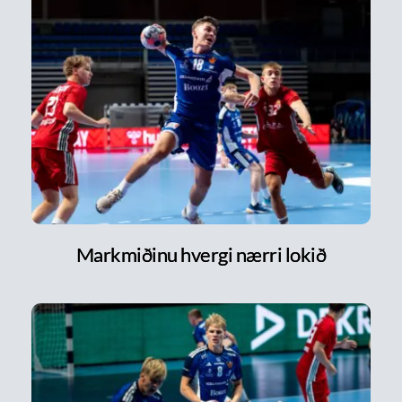
Markmiðinu hvergi nærri lokið