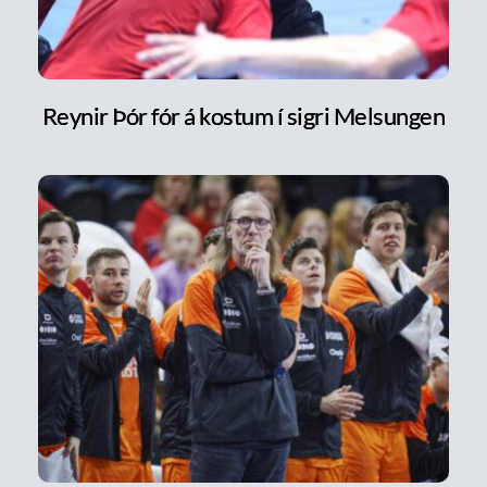
Reynir Þór fór á kostum í sigri Melsungen