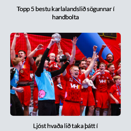
Topp 5 bestu karlalandslið sögunnar í
handbolta
Ljóst hvaða lið taka þátt í