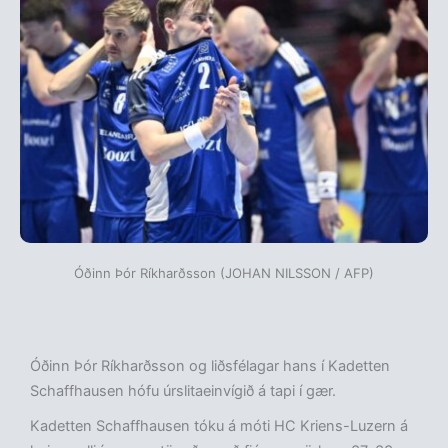
Óðinn Þór Ríkharðsson (JOHAN NILSSON / AFP)
Óðinn Þór Ríkharðsson og liðsfélagar hans í Kadetten
Schaffhausen hófu úrslitaeinvígið á tapi í gær.
Kadetten Schaffhausen tóku á móti HC Kriens-Luzern á