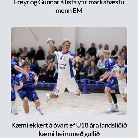
Freyr og Gunnar á lista yfir markahæstu
menn EM
Kæmi ekkert á óvart ef U18 ára landsliðið
kæmi heim með gullið