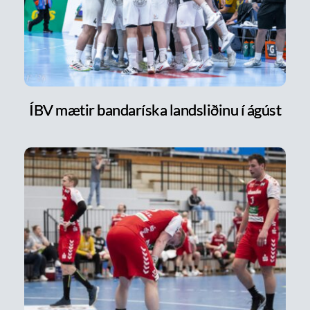
ÍBV mætir bandaríska landsliðinu í ágúst