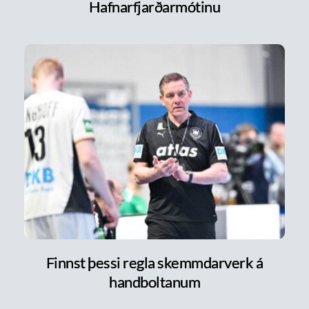
Hafnarfjarðarmótinu
Finnst þessi regla skemmdarverk á
handboltanum